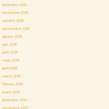
diciembre 2016
noviembre 2016
octubre 2016
septiembre 2016
agosto 2016
julio 2016
junio 2016
mayo 2016
abril 2016
marzo 2016
febrero 2016
enero 2016
diciembre 2015
noviembre 2015