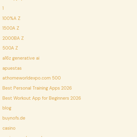
1
100%A Z
1500A Z
2000BA Z
500A Z
a16z generative ai
apuestas
athomeworldexpo.com 500
Best Personal Training Apps 2026
Best Workout App for Beginners 2026
blog
buynofs.de
casino