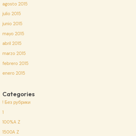
agosto 2015
julio 2015
junio 2015
mayo 2015
abril 2015
marzo 2015
febrero 2015
enero 2015
Categories
! Без рубрики
1
100%A Z
1500A Z