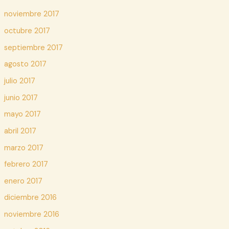
noviembre 2017
octubre 2017
septiembre 2017
agosto 2017
julio 2017
junio 2017
mayo 2017
abril 2017
marzo 2017
febrero 2017
enero 2017
diciembre 2016
noviembre 2016