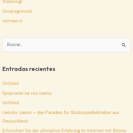
theazor.gr
Uncategorized
vizmaxx.cl
B
u
s
c
Entradas recientes
a
Untitled
r
p
Spojrzenie na vox casino
o
Untitled
r
twindor casino – das Paradies für Glücksspielliebhaber aus
:
Deutschland
Erforschen Sie die ultimative Erfahrung im Internet mit Brionis