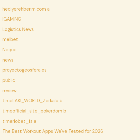
hediyerehberim.com a
IGAMING
Logistics News
melbet
Neque
news
proyectogeosfera.es
public
review
t.meLAKI_WORLD_Zerkalo b
t.meofficial_site_pokerdom b
t.meriobet_fs a
The Best Workout Apps We've Tested for 2026