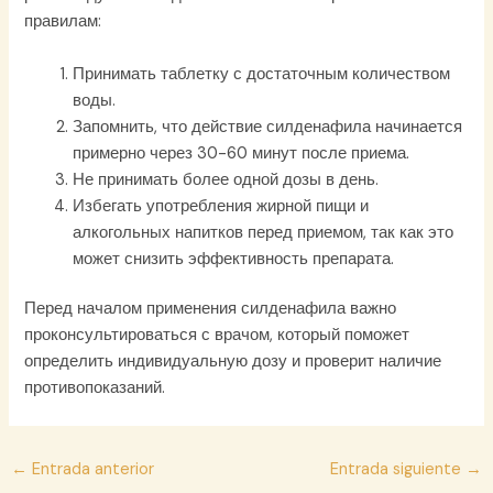
правилам:
Принимать таблетку с достаточным количеством
воды.
Запомнить, что действие силденафила начинается
примерно через 30-60 минут после приема.
Не принимать более одной дозы в день.
Избегать употребления жирной пищи и
алкогольных напитков перед приемом, так как это
может снизить эффективность препарата.
Перед началом применения силденафила важно
проконсультироваться с врачом, который поможет
определить индивидуальную дозу и проверит наличие
противопоказаний.
Navegación
←
Entrada anterior
Entrada siguiente
→
de