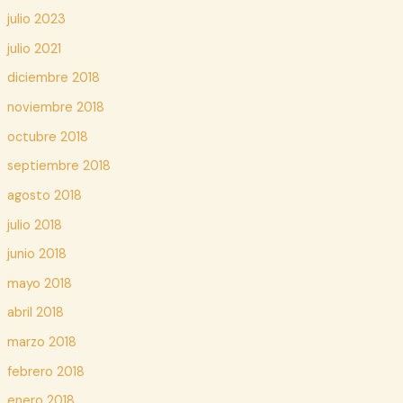
julio 2023
julio 2021
diciembre 2018
noviembre 2018
octubre 2018
septiembre 2018
agosto 2018
julio 2018
junio 2018
mayo 2018
abril 2018
marzo 2018
febrero 2018
enero 2018