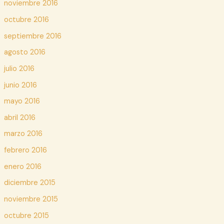
noviembre 2016
octubre 2016
septiembre 2016
agosto 2016
julio 2016
junio 2016
mayo 2016
abril 2016
marzo 2016
febrero 2016
enero 2016
diciembre 2015
noviembre 2015
octubre 2015