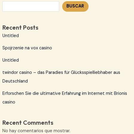
BUSCAR
Recent Posts
Untitled
Spojrzenie na vox casino
Untitled
twindor casino – das Paradies für Glücksspielliebhaber aus
Deutschland
Erforschen Sie die ultimative Erfahrung im Internet mit Brionis
casino
Recent Comments
No hay comentarios que mostrar.