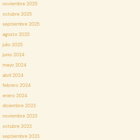
noviembre 2025
octubre 2025
septiembre 2025
agosto 2025
julio 2025
junio 2024
mayo 2024
abril 2024
febrero 2024
enero 2024
diciembre 2023
noviembre 2023
octubre 2023
septiembre 2023