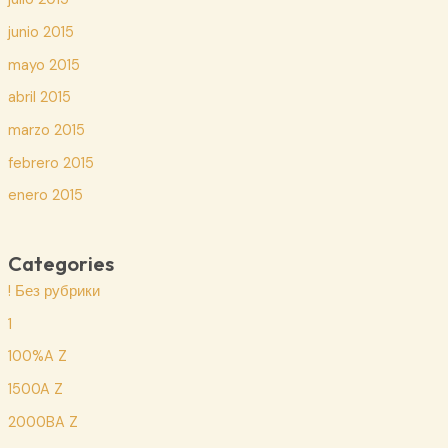
junio 2015
mayo 2015
abril 2015
marzo 2015
febrero 2015
enero 2015
Categories
! Без рубрики
1
100%A Z
1500A Z
2000BA Z