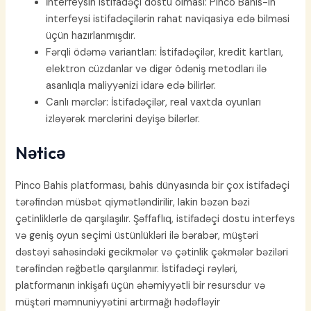
İnterfeysin istifadəçi dostu olması: Pinco Bahis-in
interfeysi istifadəçilərin rahat naviqasiya edə bilməsi
üçün hazırlanmışdır.
Fərqli ödəmə variantları: İstifadəçilər, kredit kartları,
elektron cüzdanlar və digər ödəniş metodları ilə
asanlıqla maliyyənizi idarə edə bilirlər.
Canlı mərclər: İstifadəçilər, real vaxtda oyunları
izləyərək mərclərini dəyişə bilərlər.
Nəticə
Pinco Bahis platforması, bahis dünyasında bir çox istifadəçi
tərəfindən müsbət qiymətləndirilir, lakin bəzən bəzi
çətinliklərlə də qarşılaşılır. Şəffaflıq, istifadəçi dostu interfeys
və geniş oyun seçimi üstünlükləri ilə bərabər, müştəri
dəstəyi sahəsindəki gecikmələr və çətinlik çəkmələr bəziləri
tərəfindən rəğbətlə qarşılanmır. İstifadəçi rəyləri,
platformanın inkişafı üçün əhəmiyyətli bir resursdur və
müştəri məmnuniyyətini artırmağı hədəfləyir