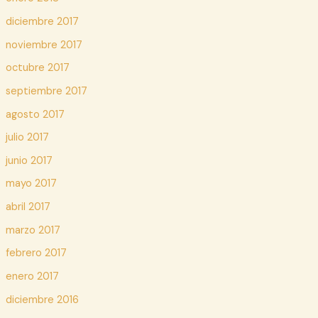
diciembre 2017
noviembre 2017
octubre 2017
septiembre 2017
agosto 2017
julio 2017
junio 2017
mayo 2017
abril 2017
marzo 2017
febrero 2017
enero 2017
diciembre 2016