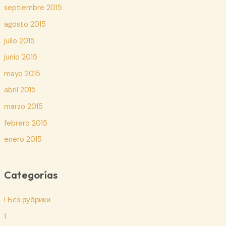
septiembre 2015
agosto 2015
julio 2015
junio 2015
mayo 2015
abril 2015
marzo 2015
febrero 2015
enero 2015
Categorías
! Без рубрики
1