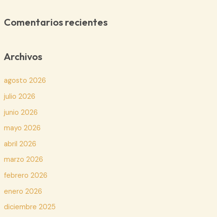
Comentarios recientes
Archivos
agosto 2026
julio 2026
junio 2026
mayo 2026
abril 2026
marzo 2026
febrero 2026
enero 2026
diciembre 2025