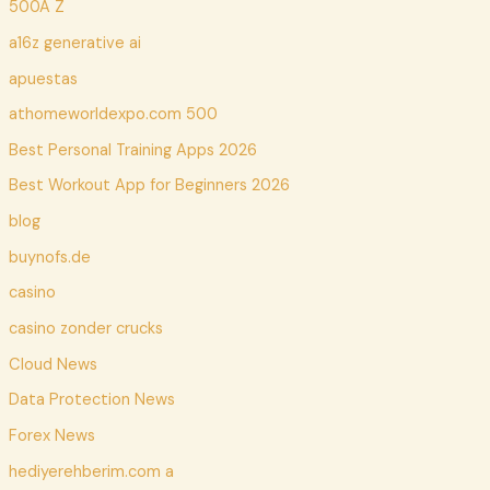
500A Z
a16z generative ai
apuestas
athomeworldexpo.com 500
Best Personal Training Apps 2026
Best Workout App for Beginners 2026
blog
buynofs.de
casino
casino zonder crucks
Cloud News
Data Protection News
Forex News
hediyerehberim.com a