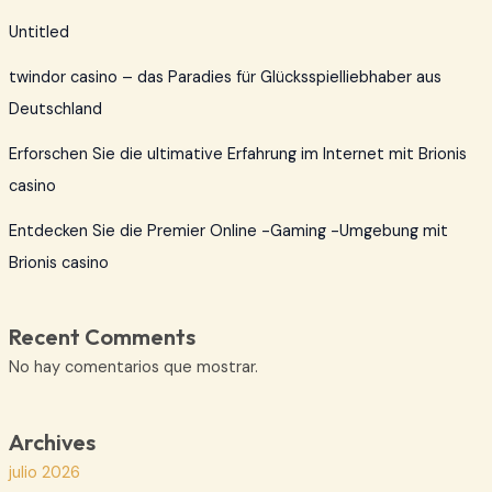
Untitled
twindor casino – das Paradies für Glücksspielliebhaber aus
Deutschland
Erforschen Sie die ultimative Erfahrung im Internet mit Brionis
casino
Entdecken Sie die Premier Online -Gaming -Umgebung mit
Brionis casino
Recent Comments
No hay comentarios que mostrar.
Archives
julio 2026