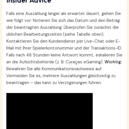
Falls eine Auszahlung länger als erwartet dauert, gehen Sie
wie folgt vor: Notieren Sie sich das Datum und den Betrag
der beantragten Auszahlung. Überprüfen Sie zunächst die
üblichen Bearbeitungszeiten (siehe Tabelle oben).
Kontaktieren Sie den Kundendienst per Live-Chat oder E-
Mail mit Ihrer Spielerkontonummer und der Transaktions-ID.
Falls nach 48 Stunden keine Antwort kommt, eskalieren Sie
an die Aufsichtsbehörde (z. B. Curaçao eGaming).
Wichtig:
Bewahren Sie alle Kommunikationsnachweise auf.
Vermeiden Sie es, mehrere Auszahlungen gleichzeitig zu
beantragen – das kann zu Verzögerungen führen.