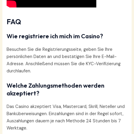
FAQ
Wie registriere ich mich im Casino?
Besuchen Sie die Registrierungsseite, geben Sie Ihre
persönlichen Daten an und bestätigen Sie Ihre E-Mail-
Adresse. Anschließend müssen Sie die KYC-Verifizierung
durchlaufen.
Welche Zahlungsmethoden werden
akzeptiert?
Das Casino akzeptiert Visa, Mastercard, Skrill, Neteller und
Banküberweisungen. Einzahlungen sind in der Regel sofort,
Auszahlungen dauern je nach Methode 24 Stunden bis 7
Werktage.