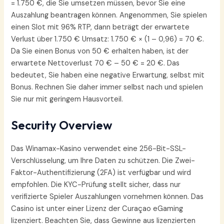
= 1.750 €, die Sie umsetzen müssen, bevor Sie eine
Auszahlung beantragen können. Angenommen, Sie spielen
einen Slot mit 96% RTP, dann beträgt der erwartete
Verlust über 1.750 € Umsatz: 1.750 € × (1 – 0,96) = 70 €.
Da Sie einen Bonus von 50 € erhalten haben, ist der
erwartete Nettoverlust 70 € – 50 € = 20 €. Das
bedeutet, Sie haben eine negative Erwartung, selbst mit
Bonus. Rechnen Sie daher immer selbst nach und spielen
Sie nur mit geringem Hausvorteil.
Security Overview
Das Winamax-Kasino verwendet eine 256-Bit-SSL-
Verschlüsselung, um Ihre Daten zu schützen. Die Zwei-
Faktor-Authentifizierung (2FA) ist verfügbar und wird
empfohlen. Die KYC-Prüfung stellt sicher, dass nur
verifizierte Spieler Auszahlungen vornehmen können. Das
Casino ist unter einer Lizenz der Curaçao eGaming
lizenziert. Beachten Sie, dass Gewinne aus lizenzierten