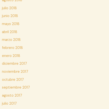
agosto 2018
julio 2018
junio 2018
mayo 2018
abril 2018
marzo 2018
febrero 2018
enero 2018
diciembre 2017
noviembre 2017
octubre 2017
septiembre 2017
agosto 2017
julio 2017