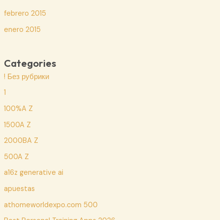
febrero 2015
enero 2015
Categories
! Без рубрики
1
100%A Z
1500A Z
2000BA Z
500A Z
a16z generative ai
apuestas
athomeworldexpo.com 500