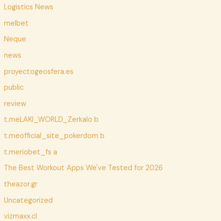
Logistics News
melbet
Neque
news
proyectogeosfera.es
public
review
t.meLAKI_WORLD_Zerkalo b
t.meofficial_site_pokerdom b
t.meriobet_fs a
The Best Workout Apps We've Tested for 2026
theazor.gr
Uncategorized
vizmaxx.cl