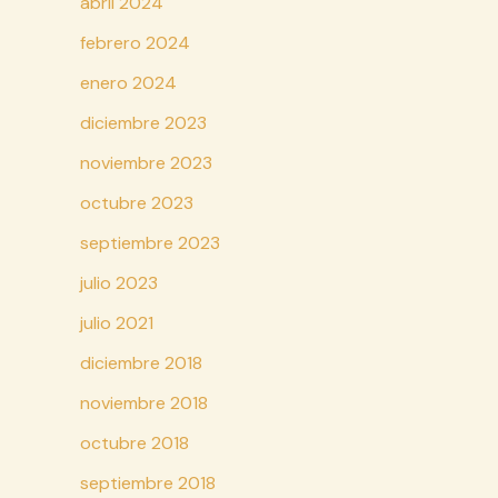
abril 2024
febrero 2024
enero 2024
diciembre 2023
noviembre 2023
octubre 2023
septiembre 2023
julio 2023
julio 2021
diciembre 2018
noviembre 2018
octubre 2018
septiembre 2018