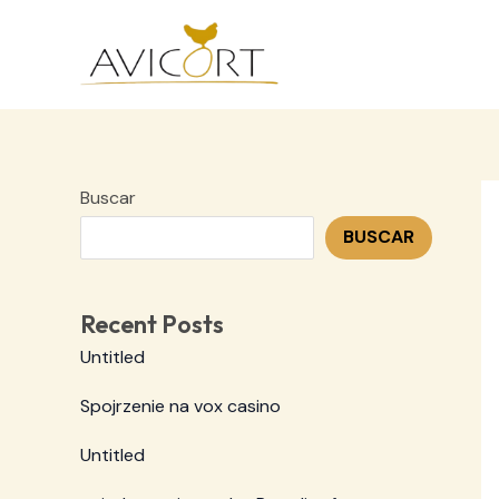
Ir
al
contenido
Buscar
BUSCAR
Recent Posts
Untitled
Spojrzenie na vox casino
Untitled