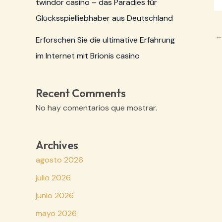
twindor casino – das Paradies für
Glücksspielliebhaber aus Deutschland
Na
Erforschen Sie die ultimative Erfahrung
d
im Internet mit Brionis casino
en
Recent Comments
No hay comentarios que mostrar.
Archives
agosto 2026
julio 2026
junio 2026
mayo 2026