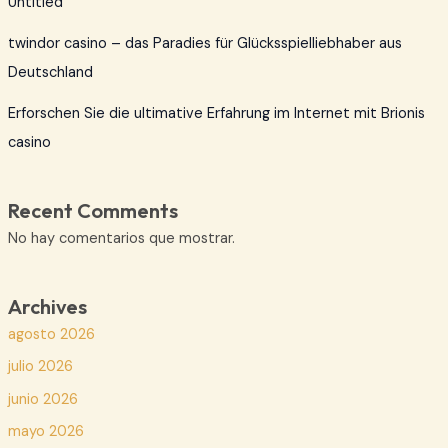
Untitled
twindor casino – das Paradies für Glücksspielliebhaber aus
Deutschland
Erforschen Sie die ultimative Erfahrung im Internet mit Brionis
casino
Recent Comments
No hay comentarios que mostrar.
Archives
agosto 2026
julio 2026
junio 2026
mayo 2026