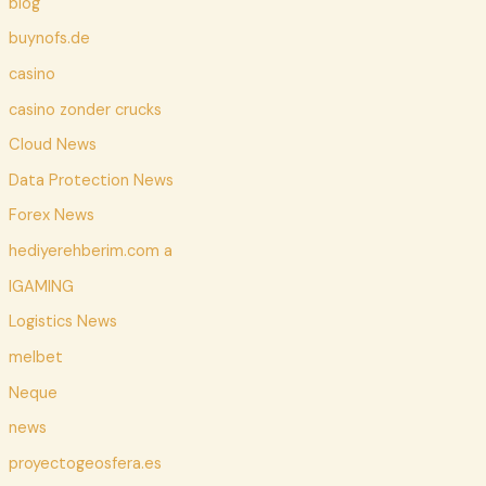
blog
buynofs.de
casino
casino zonder crucks
Cloud News
Data Protection News
Forex News
hediyerehberim.com a
IGAMING
Logistics News
melbet
Neque
news
proyectogeosfera.es