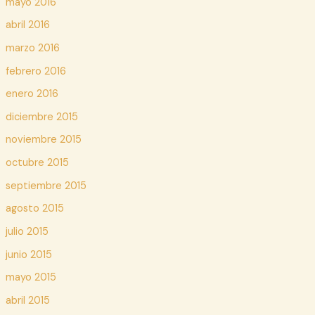
mayo 2016
abril 2016
marzo 2016
febrero 2016
enero 2016
diciembre 2015
noviembre 2015
octubre 2015
septiembre 2015
agosto 2015
julio 2015
junio 2015
mayo 2015
abril 2015