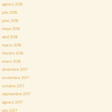
agosto 2018
julio 2018
junio 2018
mayo 2018
abril 2018
marzo 2018
febrero 2018
enero 2018
diciembre 2017
noviembre 2017
octubre 2017
septiembre 2017
agosto 2017
julio 2017