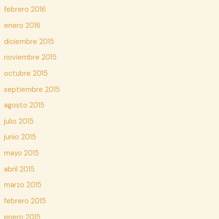
febrero 2016
enero 2016
diciembre 2015
noviembre 2015
octubre 2015
septiembre 2015
agosto 2015
julio 2015
junio 2015
mayo 2015
abril 2015
marzo 2015
febrero 2015
enero 2015