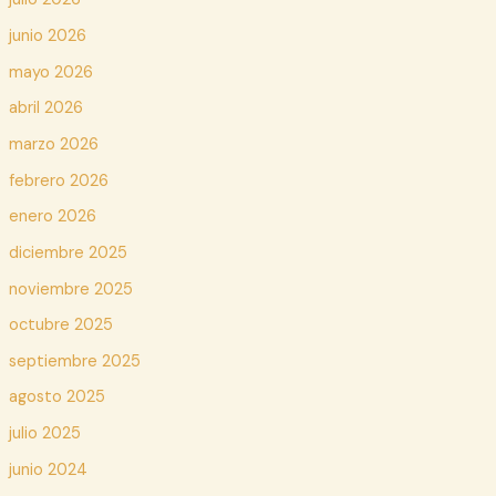
junio 2026
mayo 2026
abril 2026
marzo 2026
febrero 2026
enero 2026
diciembre 2025
noviembre 2025
octubre 2025
septiembre 2025
agosto 2025
julio 2025
junio 2024