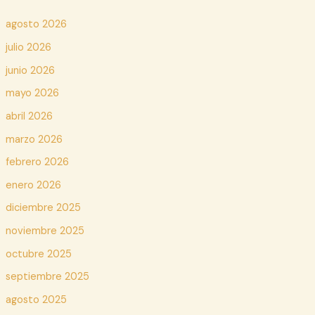
agosto 2026
julio 2026
junio 2026
mayo 2026
abril 2026
marzo 2026
febrero 2026
enero 2026
diciembre 2025
noviembre 2025
octubre 2025
septiembre 2025
agosto 2025