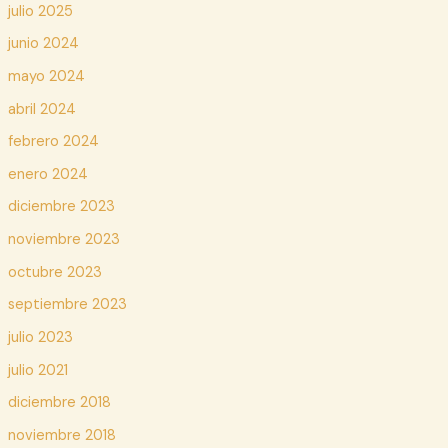
julio 2025
junio 2024
mayo 2024
abril 2024
febrero 2024
enero 2024
diciembre 2023
noviembre 2023
octubre 2023
septiembre 2023
julio 2023
julio 2021
diciembre 2018
noviembre 2018