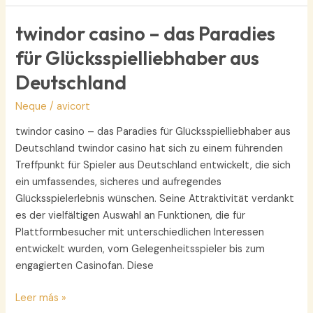
twindor casino – das Paradies
für Glücksspielliebhaber aus
Deutschland
Neque
/
avicort
twindor casino – das Paradies für Glücksspielliebhaber aus
Deutschland twindor casino hat sich zu einem führenden
Treffpunkt für Spieler aus Deutschland entwickelt, die sich
ein umfassendes, sicheres und aufregendes
Glücksspielerlebnis wünschen. Seine Attraktivität verdankt
es der vielfältigen Auswahl an Funktionen, die für
Plattformbesucher mit unterschiedlichen Interessen
entwickelt wurden, vom Gelegenheitsspieler bis zum
engagierten Casinofan. Diese
twindor
Leer más »