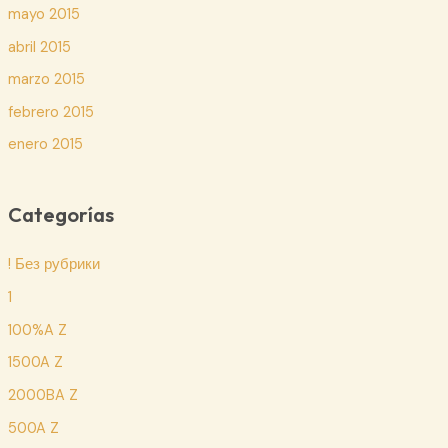
mayo 2015
abril 2015
marzo 2015
febrero 2015
enero 2015
Categorías
! Без рубрики
1
100%A Z
1500A Z
2000BA Z
500A Z