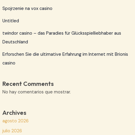
Spojrzenie na vox casino
Untitled
twindor casino – das Paradies für Glücksspielliebhaber aus
Deutschland
Erforschen Sie die ultimative Erfahrung im Internet mit Brionis
casino
Recent Comments
No hay comentarios que mostrar.
Archives
agosto 2026
julio 2026