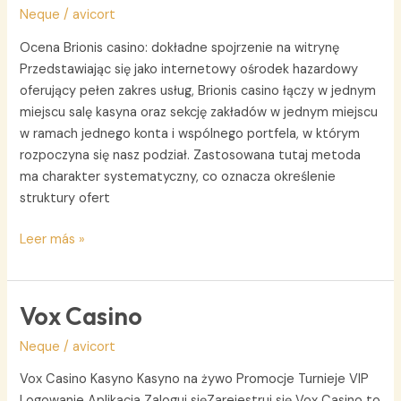
Neque
/
avicort
Ocena Brionis casino: dokładne spojrzenie na witrynę
Przedstawiając się jako internetowy ośrodek hazardowy
oferujący pełen zakres usług, Brionis casino łączy w jednym
miejscu salę kasyna oraz sekcję zakładów w jednym miejscu
w ramach jednego konta i wspólnego portfela, w którym
rozpoczyna się nasz podział. Zastosowana tutaj metoda
ma charakter systematyczny, co oznacza określenie
struktury ofert
Ocena
Leer más »
Brionis
casino:
dokładne
Vox Casino
spojrzenie
na
Neque
/
avicort
witrynę
Vox Casino Kasyno Kasyno na żywo Promocje Turnieje VIP
Logowanie Aplikacja Zaloguj sięZarejestruj się Vox Casino to