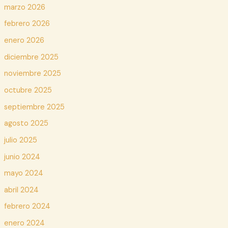
marzo 2026
febrero 2026
enero 2026
diciembre 2025
noviembre 2025
octubre 2025
septiembre 2025
agosto 2025
julio 2025
junio 2024
mayo 2024
abril 2024
febrero 2024
enero 2024