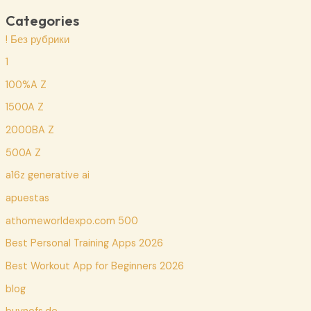
Categories
! Без рубрики
1
100%A Z
1500A Z
2000BA Z
500A Z
a16z generative ai
apuestas
athomeworldexpo.com 500
Best Personal Training Apps 2026
Best Workout App for Beginners 2026
blog