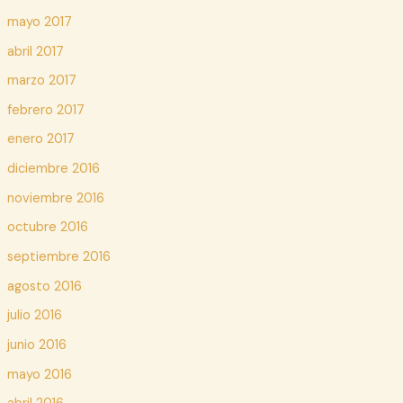
mayo 2017
abril 2017
marzo 2017
febrero 2017
enero 2017
diciembre 2016
noviembre 2016
octubre 2016
septiembre 2016
agosto 2016
julio 2016
junio 2016
mayo 2016