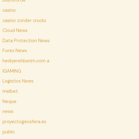
buynofs.de
casino
casino zonder crucks
Cloud News
Data Protection News
Forex News
hediyerehberim.com a
IGAMING
Logistics News
melbet
Neque
news
proyectogeosfera.es
public