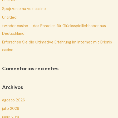
Untitled
r
p
Spojrzenie na vox casino
o
Untitled
r
twindor casino – das Paradies für Glücksspielliebhaber aus
:
Deutschland
Erforschen Sie die ultimative Erfahrung im Internet mit Brionis
casino
Comentarios recientes
Archivos
agosto 2026
julio 2026
junio 2026