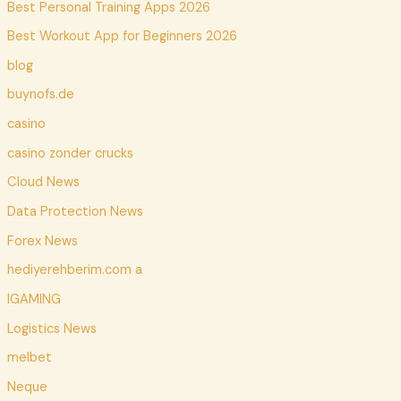
Best Personal Training Apps 2026
Best Workout App for Beginners 2026
blog
buynofs.de
casino
casino zonder crucks
Cloud News
Data Protection News
Forex News
hediyerehberim.com a
IGAMING
Logistics News
melbet
Neque