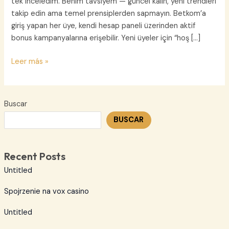
tek inceledim. Benim tavsiyem — güncel kalın, yeni trendleri
takip edin ama temel prensiplerden sapmayın. Betkom’a
giriş yapan her üye, kendi hesap paneli üzerinden aktif
bonus kampanyalarına erişebilir. Yeni üyeler için “hoş […]
En
Leer más »
iyi
RTP
değerine
Buscar
sahip
BUSCAR
slot
makineleri
Recent Posts
Untitled
Spojrzenie na vox casino
Untitled