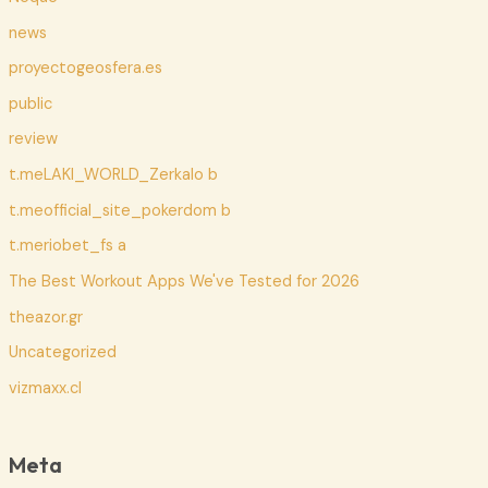
news
proyectogeosfera.es
public
review
t.meLAKI_WORLD_Zerkalo b
t.meofficial_site_pokerdom b
t.meriobet_fs a
The Best Workout Apps We've Tested for 2026
theazor.gr
Uncategorized
vizmaxx.cl
Meta