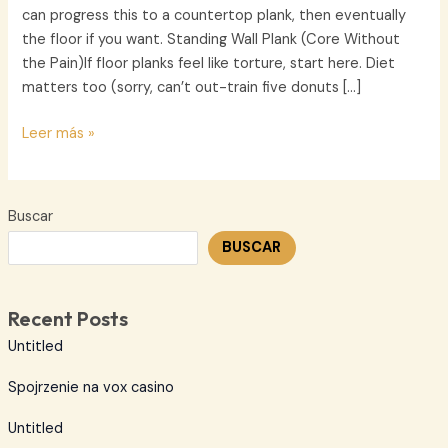
can progress this to a countertop plank, then eventually
the floor if you want. Standing Wall Plank (Core Without
the Pain)If floor planks feel like torture, start here. Diet
matters too (sorry, can’t out-train five donuts […]
Living
Leer más »
Room
Workout
Buscar
BUSCAR
Recent Posts
Untitled
Spojrzenie na vox casino
Untitled