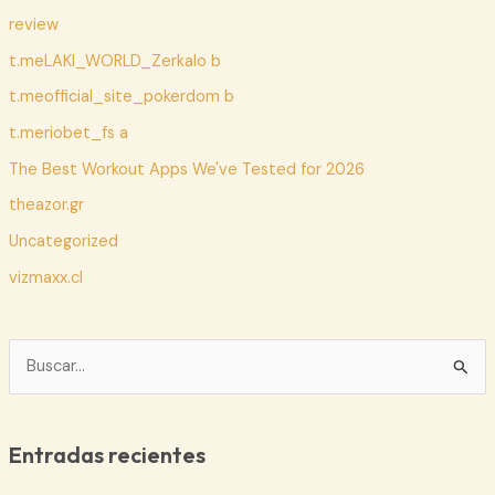
review
t.meLAKI_WORLD_Zerkalo b
t.meofficial_site_pokerdom b
t.meriobet_fs a
The Best Workout Apps We've Tested for 2026
theazor.gr
Uncategorized
vizmaxx.cl
B
u
s
c
Entradas recientes
a