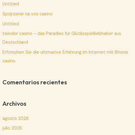
Untitled
r
p
Spojrzenie na vox casino
o
Untitled
r
twindor casino – das Paradies für Glücksspielliebhaber aus
:
Deutschland
Erforschen Sie die ultimative Erfahrung im Internet mit Brionis
casino
Comentarios recientes
Archivos
agosto 2026
julio 2026