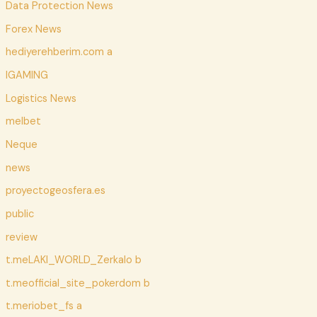
Data Protection News
Forex News
hediyerehberim.com a
IGAMING
Logistics News
melbet
Neque
news
proyectogeosfera.es
public
review
t.meLAKI_WORLD_Zerkalo b
t.meofficial_site_pokerdom b
t.meriobet_fs a