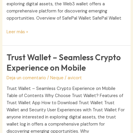
exploring digital assets, the Web3 wallet offers a
comprehensive platform for discovering emerging
opportunities. Overview of SafePal Wallet SafePal Wallet
SafePal
Leer más »
–
The
Most
Trust Wallet – Seamless Crypto
User-
Experience on Mobile
Friendly
Crypto
Deja un comentario
/
Neque
/
avicort
Wallet
Trust Wallet – Seamless Crypto Experience on Mobile
Table of Contents Why Choose Trust Wallet? Features of
Trust Wallet App How to Download Trust Wallet Trust
Wallet and Security User Experiences with Trust Wallet For
anyone interested in exploring digital assets, the trust
wallet log in offers a comprehensive platform for
discovering emerging opportunities. Why