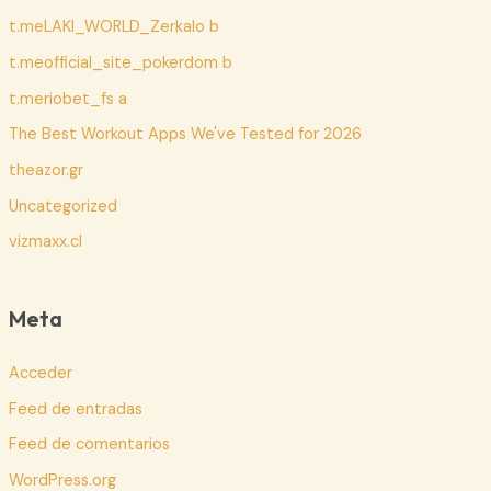
t.meLAKI_WORLD_Zerkalo b
t.meofficial_site_pokerdom b
t.meriobet_fs a
The Best Workout Apps We've Tested for 2026
theazor.gr
Uncategorized
vizmaxx.cl
Meta
Acceder
Feed de entradas
Feed de comentarios
WordPress.org