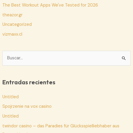
The Best Workout Apps We've Tested for 2026
theazor.gr
Uncategorized
vizmaxx.cl
B
u
s
c
Entradas recientes
a
Untitled
r
p
Spojrzenie na vox casino
o
Untitled
r
twindor casino – das Paradies für Glücksspielliebhaber aus
: