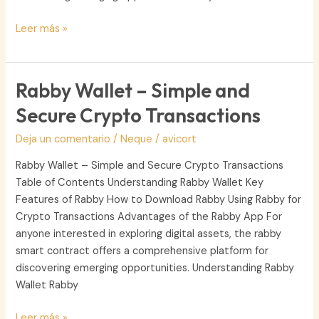
Trust
Leer más »
Wallet
–
Seamless
Rabby Wallet – Simple and
Crypto
Secure Crypto Transactions
Experience
on
Deja un comentario
/
Neque
/
avicort
Mobile
Rabby Wallet – Simple and Secure Crypto Transactions
Table of Contents Understanding Rabby Wallet Key
Features of Rabby How to Download Rabby Using Rabby for
Crypto Transactions Advantages of the Rabby App For
anyone interested in exploring digital assets, the rabby
smart contract offers a comprehensive platform for
discovering emerging opportunities. Understanding Rabby
Wallet Rabby
Rabby
Leer más »