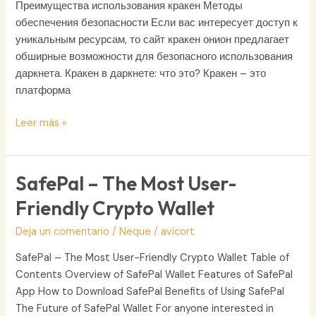
Преимущества использования кракен Методы
обеспечения безопасности Если вас интересует доступ к
уникальным ресурсам, то сайт кракен онион предлагает
обширные возможности для безопасного использования
даркнета. Кракен в даркнете: что это? Кракен – это
платформа
Кракен
Leer más »
даркнет:
доступ
и
SafePal – The Most User-
защищенные
Friendly Crypto Wallet
ссылки
2026
Deja un comentario
/
Neque
/
avicort
SafePal – The Most User-Friendly Crypto Wallet Table of
Contents Overview of SafePal Wallet Features of SafePal
App How to Download SafePal Benefits of Using SafePal
The Future of SafePal Wallet For anyone interested in