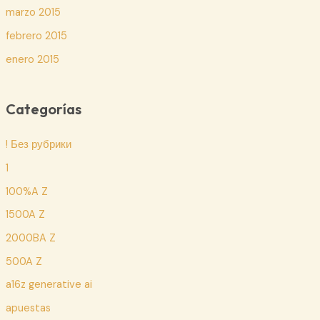
marzo 2015
febrero 2015
enero 2015
Categorías
! Без рубрики
1
100%A Z
1500A Z
2000BA Z
500A Z
a16z generative ai
apuestas