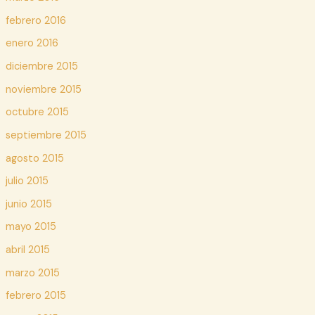
febrero 2016
enero 2016
diciembre 2015
noviembre 2015
octubre 2015
septiembre 2015
agosto 2015
julio 2015
junio 2015
mayo 2015
abril 2015
marzo 2015
febrero 2015