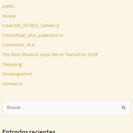
public
review
t.meLAKI_WORLD_Zerkalo b
t.meofficial_site_pokerdom b
t.meriobet_fs a
The Best Workout Apps We've Tested for 2026
theazor.gr
Uncategorized
vizmaxx.cl
B
u
s
c
Entradas recientes