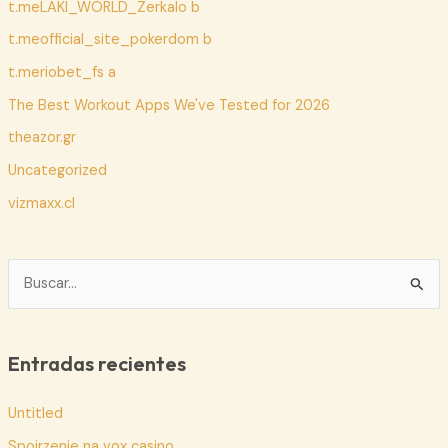
t.meLAKI_WORLD_Zerkalo b
t.meofficial_site_pokerdom b
t.meriobet_fs a
The Best Workout Apps We've Tested for 2026
theazor.gr
Uncategorized
vizmaxx.cl
B
u
s
c
Entradas recientes
a
Untitled
r
p
Spojrzenie na vox casino