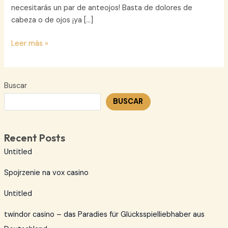
necesitarás un par de anteojos! Basta de dolores de
cabeza o de ojos ¡ya […]
Swiss
Leer más »
Nature
Labs
Buscar
BUSCAR
Recent Posts
Untitled
Spojrzenie na vox casino
Untitled
twindor casino – das Paradies für Glücksspielliebhaber aus