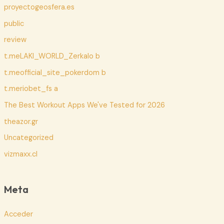
proyectogeosfera.es
public
review
t.meLAKI_WORLD_Zerkalo b
t.meofficial_site_pokerdom b
t.meriobet_fs a
The Best Workout Apps We've Tested for 2026
theazor.gr
Uncategorized
vizmaxx.cl
Meta
Acceder