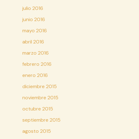
julio 2016
junio 2016
mayo 2016
abril 2016
marzo 2016
febrero 2016
enero 2016
diciembre 2015
noviembre 2015
octubre 2015
septiembre 2015
agosto 2015