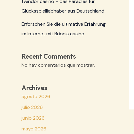
twindor casino – das Paradies für
Glücksspielliebhaber aus Deutschland
Erforschen Sie die ultimative Erfahrung
im Internet mit Brionis casino
Recent Comments
No hay comentarios que mostrar.
Archives
agosto 2026
julio 2026
junio 2026
mayo 2026