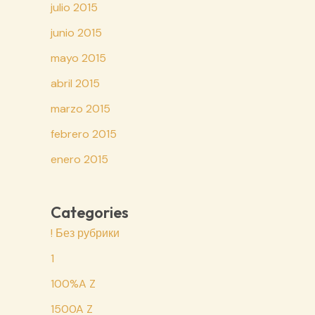
julio 2015
junio 2015
mayo 2015
abril 2015
marzo 2015
febrero 2015
enero 2015
Categories
! Без рубрики
1
100%A Z
1500A Z