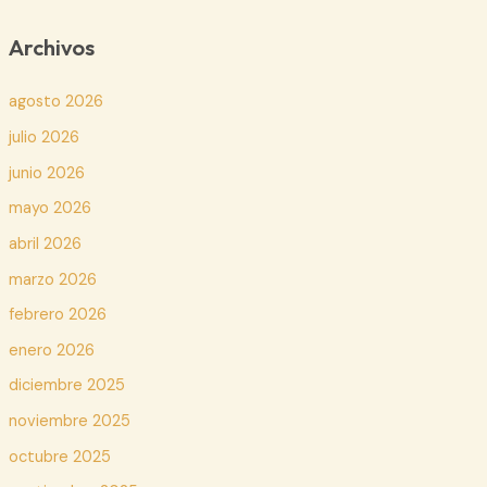
Archivos
agosto 2026
julio 2026
junio 2026
mayo 2026
abril 2026
marzo 2026
febrero 2026
enero 2026
diciembre 2025
noviembre 2025
octubre 2025