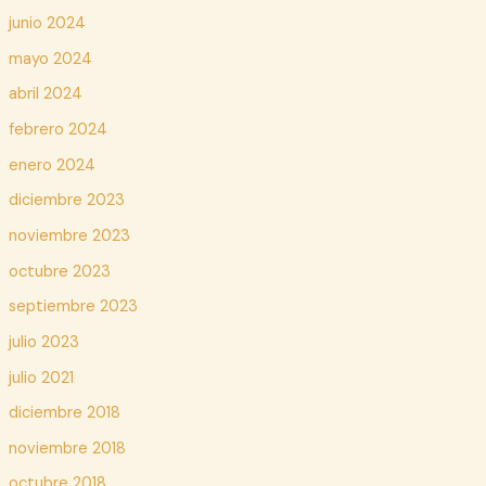
junio 2024
mayo 2024
abril 2024
febrero 2024
enero 2024
diciembre 2023
noviembre 2023
octubre 2023
septiembre 2023
julio 2023
julio 2021
diciembre 2018
noviembre 2018
octubre 2018