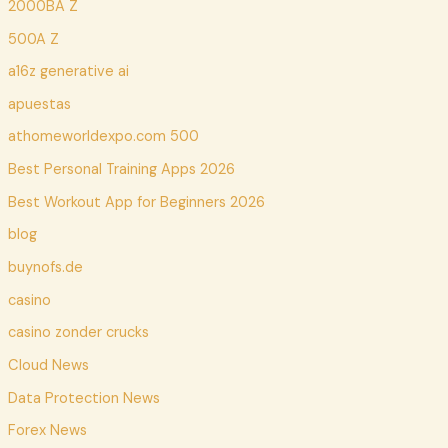
2000BA Z
500A Z
a16z generative ai
apuestas
athomeworldexpo.com 500
Best Personal Training Apps 2026
Best Workout App for Beginners 2026
blog
buynofs.de
casino
casino zonder crucks
Cloud News
Data Protection News
Forex News