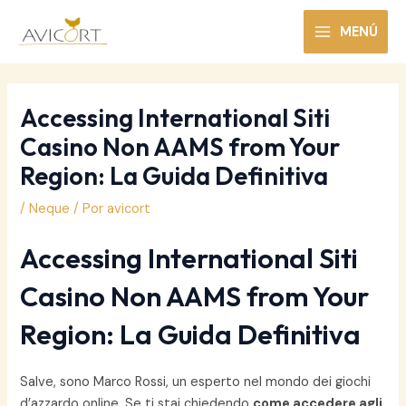
Ir
al
MENÚ
MAIN
contenido
MENU
Accessing International Siti
Casino Non AAMS from Your
Region: La Guida Definitiva
/
Neque
/ Por
avicort
Accessing International Siti
Casino Non AAMS from Your
Region: La Guida Definitiva
Salve, sono Marco Rossi, un esperto nel mondo dei giochi
d’azzardo online. Se ti stai chiedendo
come accedere agli