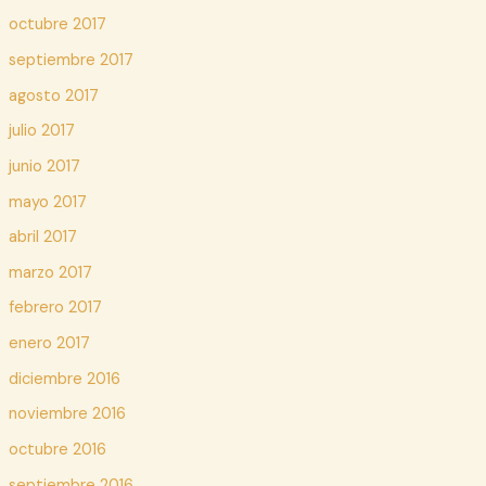
octubre 2017
septiembre 2017
agosto 2017
julio 2017
junio 2017
mayo 2017
abril 2017
marzo 2017
febrero 2017
enero 2017
diciembre 2016
noviembre 2016
octubre 2016
septiembre 2016