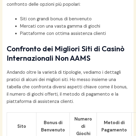
confronto delle opzioni più popolari:
Siti con grandi bonus di benvenuto
Mercati con una vasta gamma di giochi
Piattaforme con ottima assistenza clienti
Confronto dei Migliori Siti di Casinò
Internazionali Non AAMS
Andando oltre la varietà di tipologie, vediamo i dettagli
pratici di alcuni dei migliori siti. Ho messo insieme una
tabella che confronta diversi aspetti chiave come il bonus,
il numero di giochi offerti, il metodo di pagamento e la
piattaforma di assistenza clienti.
Numero
Bonus di
Metodi di
Sito
di
Benvenuto
Pagamento
Giochi