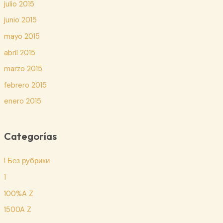
julio 2015
junio 2015
mayo 2015
abril 2015
marzo 2015
febrero 2015
enero 2015
Categorías
! Без рубрики
1
100%A Z
1500A Z