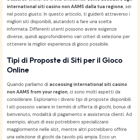
international siti casino non AAMS dalla tua regione
, sei
nel posto giusto. In questo articolo, ti guiderò attraverso i
migliori siti disponibili, aiutandoti a fare una scelta
informata. Differenti utenti possono avere esigenze
diverse, quindi approfondiremo vari criteri di selezione per
ottenere la miglior esperienza di gioco possibile.
Tipi di Proposte di Siti per il Gioco
Online
Quando parliamo di
accessing international siti casino
non AAMS from your region
, ci sono molti aspetti da
considerare. Esploriamo i diversi tipi di proposte disponibili.
I siti possono variare in termini di offerta di giochi, bonus di
benvenuto, modalità di pagamento e assistenza clienti. Ad
esempio, alcuni di essi potrebbero specializzarsi
maggiormente nelle slot, mentre altri potrebbero offrire
una selezione di giochi da tavolo più ampia. Ecco un