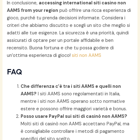
In conclusione,
accessing international siti casino non
AAMS from your region
può offrire una ricca esperienza di
gioco, purché tu prenda decisioni informate. Considera i
criteri che abbiamo discutito e scegli un sito che meglio si
adatti alle tue esigenze. La sicurezza è una priorità, quindi
assicurati di optare per un portale affidabile e ben
recensito. Buona fortuna e che tu possa godere di
un’ottima esperienza di gioco!
siti non AAMS
FAQ
Che differenza c’è tra i siti AAMS e quelli non
AAMS?
I siti AAMS sono regolamentati in Italia,
mentre i siti non AAMS operano sotto normative
estere e possono offrire maggiori varietà e bonus.
Posso usare PayPal sui siti di casinò non AAMS?
Molti siti di casinò non AAMS accettano PayPal, ma
è consigliabile controllare i metodi di pagamento
specifici del sito scelto.