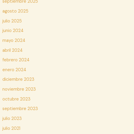
septiembre 2025
agosto 2025
julio 2025
junio 2024
mayo 2024
abril 2024
febrero 2024
enero 2024
diciembre 2023
noviembre 2023
octubre 2023
septiembre 2023
julio 2023
julio 2021