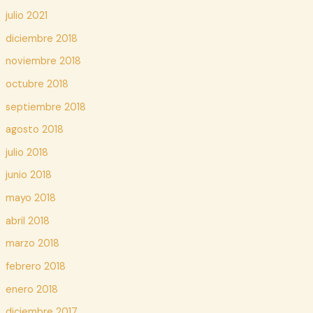
julio 2021
diciembre 2018
noviembre 2018
octubre 2018
septiembre 2018
agosto 2018
julio 2018
junio 2018
mayo 2018
abril 2018
marzo 2018
febrero 2018
enero 2018
diciembre 2017