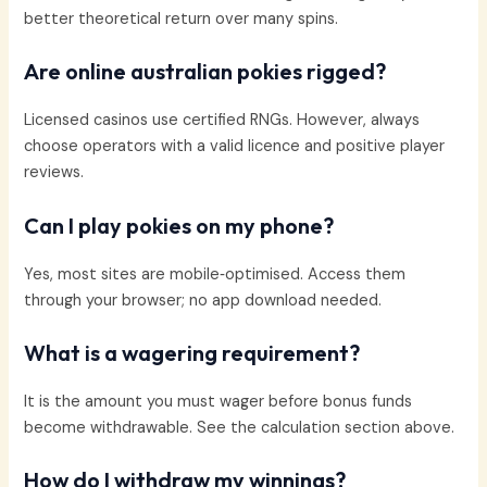
better theoretical return over many spins.
Are online australian pokies rigged?
Licensed casinos use certified RNGs. However, always
choose operators with a valid licence and positive player
reviews.
Can I play pokies on my phone?
Yes, most sites are mobile‑optimised. Access them
through your browser; no app download needed.
What is a wagering requirement?
It is the amount you must wager before bonus funds
become withdrawable. See the calculation section above.
How do I withdraw my winnings?