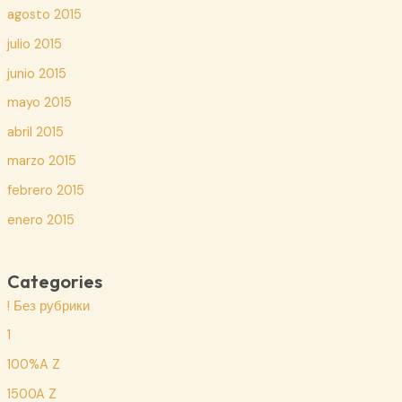
agosto 2015
julio 2015
junio 2015
mayo 2015
abril 2015
marzo 2015
febrero 2015
enero 2015
Categories
! Без рубрики
1
100%A Z
1500A Z