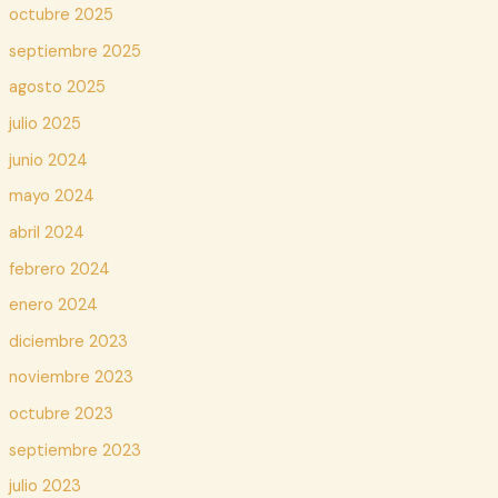
octubre 2025
septiembre 2025
agosto 2025
julio 2025
junio 2024
mayo 2024
abril 2024
febrero 2024
enero 2024
diciembre 2023
noviembre 2023
octubre 2023
septiembre 2023
julio 2023