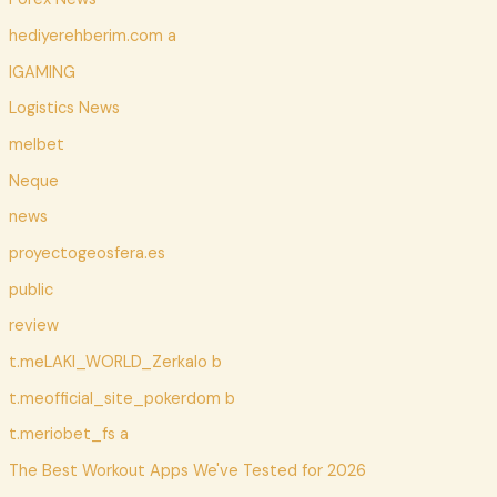
hediyerehberim.com a
IGAMING
Logistics News
melbet
Neque
news
proyectogeosfera.es
public
review
t.meLAKI_WORLD_Zerkalo b
t.meofficial_site_pokerdom b
t.meriobet_fs a
The Best Workout Apps We've Tested for 2026