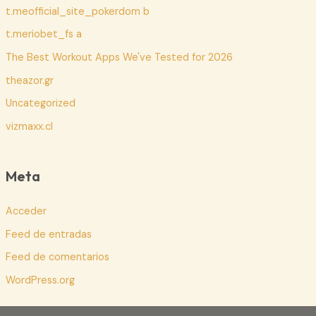
t.meofficial_site_pokerdom b
t.meriobet_fs a
The Best Workout Apps We've Tested for 2026
theazor.gr
Uncategorized
vizmaxx.cl
Meta
Acceder
Feed de entradas
Feed de comentarios
WordPress.org