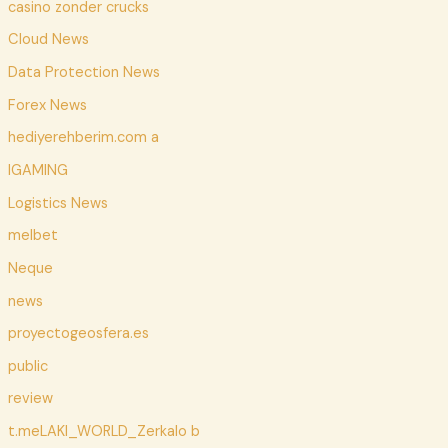
casino zonder crucks
Cloud News
Data Protection News
Forex News
hediyerehberim.com a
IGAMING
Logistics News
melbet
Neque
news
proyectogeosfera.es
public
review
t.meLAKI_WORLD_Zerkalo b