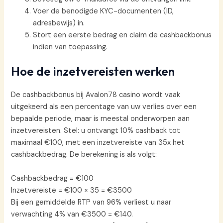
Voer de benodigde KYC-documenten (ID,
adresbewijs) in.
Stort een eerste bedrag en claim de cashbackbonus
indien van toepassing.
Hoe de inzetvereisten werken
De cashbackbonus bij Avalon78 casino wordt vaak
uitgekeerd als een percentage van uw verlies over een
bepaalde periode, maar is meestal onderworpen aan
inzetvereisten. Stel: u ontvangt 10% cashback tot
maximaal €100, met een inzetvereiste van 35x het
cashbackbedrag. De berekening is als volgt:
Cashbackbedrag = €100
Inzetvereiste = €100 × 35 = €3500
Bij een gemiddelde RTP van 96% verliest u naar
verwachting 4% van €3500 = €140.