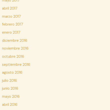
mayo 2017
abril 2017
marzo 2017
febrero 2017
enero 2017
diciembre 2016
noviembre 2016
octubre 2016
septiembre 2016
agosto 2016
julio 2016
junio 2016
mayo 2016
abril 2016