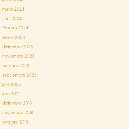
mayo 2024
abril 2024
febrero 2024
enero 2024
diciembre 2023
noviembre 2023
octubre 2023
septiembre 2023
julio 2023
julio 2021
diciembre 2018
noviembre 2018
octubre 2018