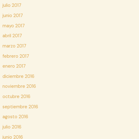
julio 2017
junio 2017
mayo 2017
abril 2017
marzo 2017
febrero 2017
enero 2017
diciembre 2016
noviembre 2016
octubre 2016
septiembre 2016
agosto 2016
julio 2016
junio 2016