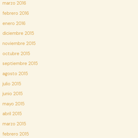
marzo 2016
febrero 2016
enero 2016
diciembre 2015
noviembre 2015
octubre 2015
septiembre 2015
agosto 2015
julio 2015
junio 2015
mayo 2015
abril 2015
marzo 2015
febrero 2015