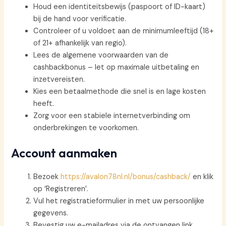
Houd een identiteitsbewijs (paspoort of ID-kaart)
bij de hand voor verificatie.
Controleer of u voldoet aan de minimumleeftijd (18+
of 21+ afhankelijk van regio).
Lees de algemene voorwaarden van de
cashbackbonus – let op maximale uitbetaling en
inzetvereisten.
Kies een betaalmethode die snel is en lage kosten
heeft.
Zorg voor een stabiele internetverbinding om
onderbrekingen te voorkomen.
Account aanmaken
Bezoek
https://avalon78nl.nl/bonus/cashback/
en klik
op ‘Registreren’.
Vul het registratieformulier in met uw persoonlijke
gegevens.
Bevestig uw e-mailadres via de ontvangen link.