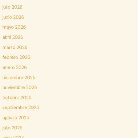
julio 2026
junio 2026
mayo 2026
abril 2026
marzo 2026
febrero 2026
enero 2026
diciembre 2025
noviembre 2025
octubre 2025
septiembre 2025
agosto 2025
julio 2025
junio 2024