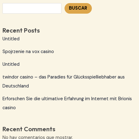
BUSCAR
Recent Posts
Untitled
Spojrzenie na vox casino
Untitled
twindor casino – das Paradies für Glücksspielliebhaber aus
Deutschland
Erforschen Sie die ultimative Erfahrung im Internet mit Brionis
casino
Recent Comments
No hay comentarios que mostrar.