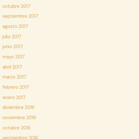
octubre 2017
septiembre 2017
agosto 2017
julio 2017
junio 2017
mayo 2017
abril 2017
marzo 2017
febrero 2017
enero 2017
diciembre 2016
noviembre 2016
octubre 2016
septiembre 2016