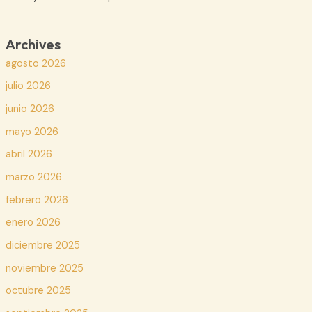
Archives
agosto 2026
julio 2026
junio 2026
mayo 2026
abril 2026
marzo 2026
febrero 2026
enero 2026
diciembre 2025
noviembre 2025
octubre 2025