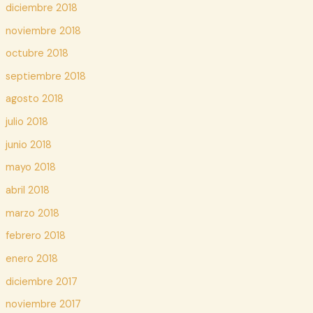
diciembre 2018
noviembre 2018
octubre 2018
septiembre 2018
agosto 2018
julio 2018
junio 2018
mayo 2018
abril 2018
marzo 2018
febrero 2018
enero 2018
diciembre 2017
noviembre 2017