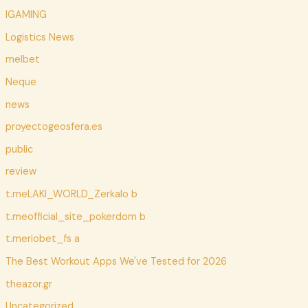
IGAMING
Logistics News
melbet
Neque
news
proyectogeosfera.es
public
review
t.meLAKI_WORLD_Zerkalo b
t.meofficial_site_pokerdom b
t.meriobet_fs a
The Best Workout Apps We've Tested for 2026
theazor.gr
Uncategorized