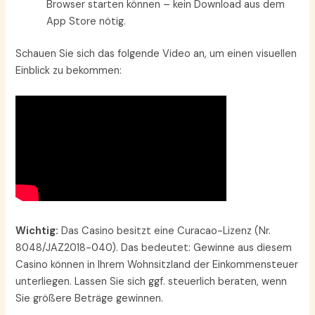
Browser starten können – kein Download aus dem
App Store nötig.
Schauen Sie sich das folgende Video an, um einen visuellen
Einblick zu bekommen:
Wichtig:
Das Casino besitzt eine Curacao-Lizenz (Nr.
8048/JAZ2018-040). Das bedeutet: Gewinne aus diesem
Casino können in Ihrem Wohnsitzland der Einkommensteuer
unterliegen. Lassen Sie sich ggf. steuerlich beraten, wenn
Sie größere Beträge gewinnen.