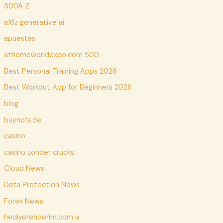
500A Z
a16z generative ai
apuestas
athomeworldexpo.com 500
Best Personal Training Apps 2026
Best Workout App for Beginners 2026
blog
buynofs.de
casino
casino zonder crucks
Cloud News
Data Protection News
Forex News
hediyerehberim.com a