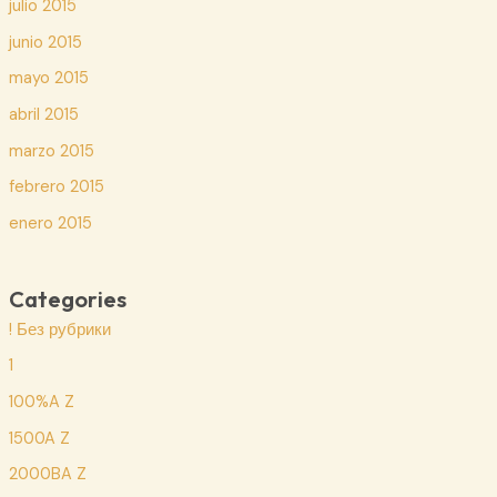
julio 2015
junio 2015
mayo 2015
abril 2015
marzo 2015
febrero 2015
enero 2015
Categories
! Без рубрики
1
100%A Z
1500A Z
2000BA Z