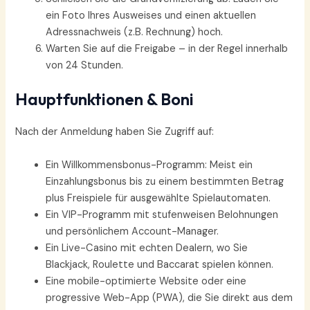
ein Foto Ihres Ausweises und einen aktuellen
Adressnachweis (z.B. Rechnung) hoch.
Warten Sie auf die Freigabe – in der Regel innerhalb
von 24 Stunden.
Hauptfunktionen & Boni
Nach der Anmeldung haben Sie Zugriff auf:
Ein Willkommensbonus-Programm: Meist ein
Einzahlungsbonus bis zu einem bestimmten Betrag
plus Freispiele für ausgewählte Spielautomaten.
Ein VIP-Programm mit stufenweisen Belohnungen
und persönlichem Account-Manager.
Ein Live-Casino mit echten Dealern, wo Sie
Blackjack, Roulette und Baccarat spielen können.
Eine mobile-optimierte Website oder eine
progressive Web-App (PWA), die Sie direkt aus dem