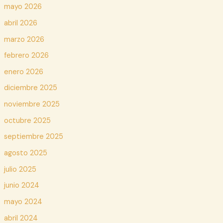
mayo 2026
abril 2026
marzo 2026
febrero 2026
enero 2026
diciembre 2025
noviembre 2025
octubre 2025
septiembre 2025
agosto 2025
julio 2025
junio 2024
mayo 2024
abril 2024