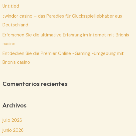
p
Untitled
o
twindor casino – das Paradies für Glücksspielliebhaber aus
r
Deutschland
:
Erforschen Sie die ultimative Erfahrung im Internet mit Brionis
casino
Entdecken Sie die Premier Online -Gaming -Umgebung mit
Brionis casino
Comentarios recientes
Archivos
julio 2026
junio 2026