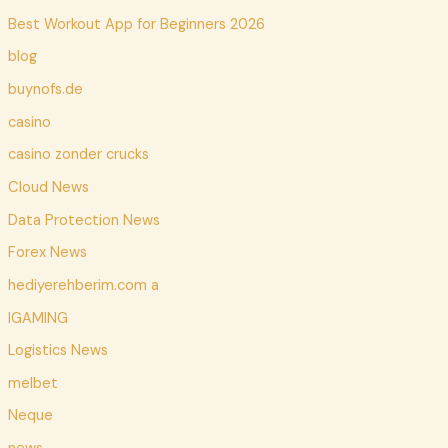
Best Workout App for Beginners 2026
blog
buynofs.de
casino
casino zonder crucks
Cloud News
Data Protection News
Forex News
hediyerehberim.com a
IGAMING
Logistics News
melbet
Neque