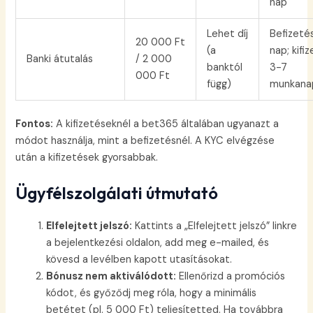
nap
Lehet díj
Befizeté
20 000 Ft
(a
nap; kifi
Banki átutalás
/ 2 000
banktól
3-7
000 Ft
függ)
munkana
Fontos:
A kifizetéseknél a bet365 általában ugyanazt a
módot használja, mint a befizetésnél. A KYC elvégzése
után a kifizetések gyorsabbak.
Ügyfélszolgálati útmutató
Elfelejtett jelszó:
Kattints a „Elfelejtett jelszó” linkre
a bejelentkezési oldalon, add meg e-mailed, és
kövesd a levélben kapott utasításokat.
Bónusz nem aktiválódott:
Ellenőrizd a promóciós
kódot, és győződj meg róla, hogy a minimális
betétet (pl. 5 000 Ft) teljesítetted. Ha továbbra