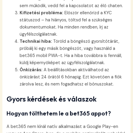
sem működik, vedd fel a kapcsolatot az élő chaten.
Kifizetési probléma:
Először ellenőrizd a KYC
státuszod – ha hiányos, töltsd fel a szükséges
dokumentumokat. Ha minden rendben, írj az
ügyfélszolgálatnak.
Technikai hiba:
Töröld a böngésző gyorsítótárát,
próbálj ki egy másik böngészőt, vagy használd a
bet365 mobil PWA-t. Ha a hiba továbbra is fennáll,
küldj képernyőképet az ügyfélszolgálatnak.
Önkizárás:
A beállításokban aktiválhatod az
önkizárást 24 órától 6 hónapig. Ezt követően a fiók
zárolva lesz, és nem fogadhatsz el bónuszokat.
Gyors kérdések és válaszok
Hogyan tölthetem le a bet365 appot?
A bet365 nem kínál natív alkalmazást a Google Play-en