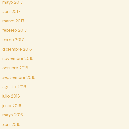
mayo 2017
abril 2017
marzo 2017
febrero 2017
enero 2017
diciembre 2016
noviembre 2016
octubre 2016
septiembre 2016
agosto 2016
julio 2016
junio 2016
mayo 2016
abril 2016