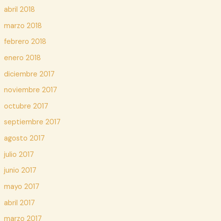
abril 2018
marzo 2018
febrero 2018
enero 2018
diciembre 2017
noviembre 2017
octubre 2017
septiembre 2017
agosto 2017
julio 2017
junio 2017
mayo 2017
abril 2017
marzo 2017