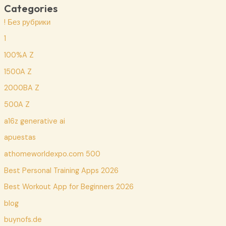
Categories
! Без рубрики
1
100%A Z
1500A Z
2000BA Z
500A Z
a16z generative ai
apuestas
athomeworldexpo.com 500
Best Personal Training Apps 2026
Best Workout App for Beginners 2026
blog
buynofs.de