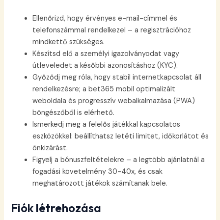
Ellenőrizd, hogy érvényes e-mail-címmel és
telefonszámmal rendelkezel – a regisztrációhoz
mindkettő szükséges.
Készítsd elő a személyi igazolványodat vagy
útleveledet a későbbi azonosításhoz (KYC).
Győződj meg róla, hogy stabil internetkapcsolat áll
rendelkezésre; a bet365 mobil optimalizált
weboldala és progresszív webalkalmazása (PWA)
böngészőből is elérhető.
Ismerkedj meg a felelős játékkal kapcsolatos
eszközökkel: beállíthatsz letéti limitet, időkorlátot és
önkizárást.
Figyelj a bónuszfeltételekre – a legtöbb ajánlatnál a
fogadási követelmény 30-40x, és csak
meghatározott játékok számítanak bele.
Fiók létrehozása