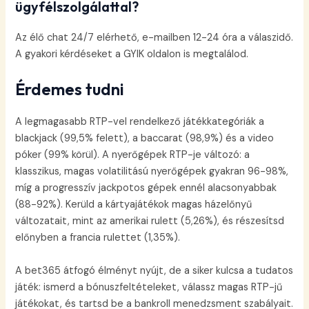
ügyfélszolgálattal?
Az élő chat 24/7 elérhető, e-mailben 12-24 óra a válaszidő.
A gyakori kérdéseket a GYIK oldalon is megtalálod.
Érdemes tudni
A legmagasabb RTP-vel rendelkező játékkategóriák a
blackjack (99,5% felett), a baccarat (98,9%) és a video
póker (99% körül). A nyerőgépek RTP-je változó: a
klasszikus, magas volatilitású nyerőgépek gyakran 96-98%,
míg a progresszív jackpotos gépek ennél alacsonyabbak
(88-92%). Kerüld a kártyajátékok magas házelőnyű
változatait, mint az amerikai rulett (5,26%), és részesítsd
előnyben a francia rulettet (1,35%).
A bet365 átfogó élményt nyújt, de a siker kulcsa a tudatos
játék: ismerd a bónuszfeltételeket, válassz magas RTP-jű
játékokat, és tartsd be a bankroll menedzsment szabályait.