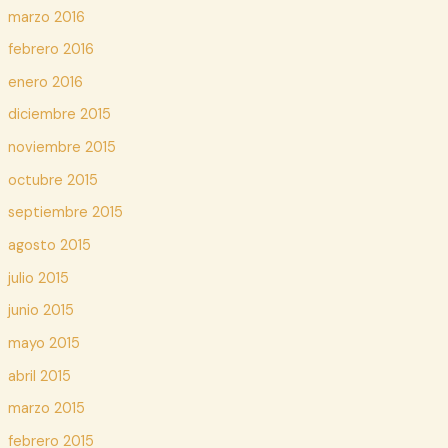
marzo 2016
febrero 2016
enero 2016
diciembre 2015
noviembre 2015
octubre 2015
septiembre 2015
agosto 2015
julio 2015
junio 2015
mayo 2015
abril 2015
marzo 2015
febrero 2015