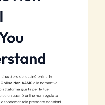
l
 You
erstand
l settore dei casinò online. In
 Online Non AAMS
e le normative
piattaforma giusta per le tue
e su un casinò online non regolato
, è fondamentale prendere decisioni