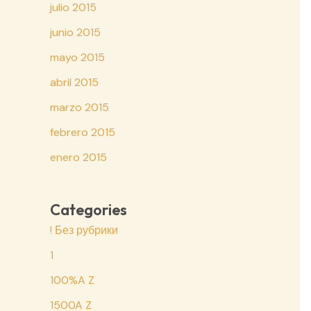
julio 2015
junio 2015
mayo 2015
abril 2015
marzo 2015
febrero 2015
enero 2015
Categories
! Без рубрики
1
100%A Z
1500A Z