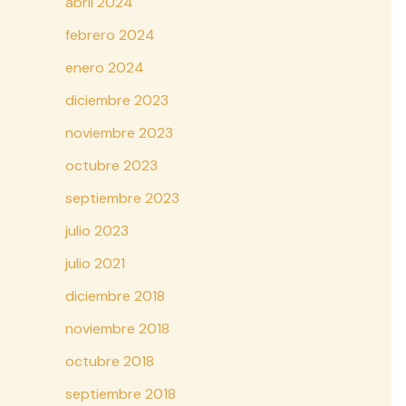
abril 2024
febrero 2024
enero 2024
diciembre 2023
noviembre 2023
octubre 2023
septiembre 2023
julio 2023
julio 2021
diciembre 2018
noviembre 2018
octubre 2018
septiembre 2018