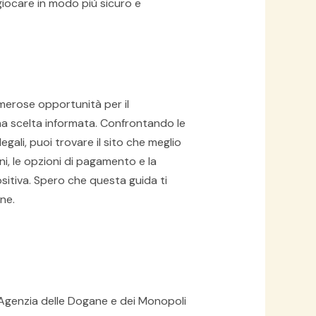
giocare in modo più sicuro e
erose opportunità per il
una scelta informata. Confrontando le
ali, puoi trovare il sito che meglio
ni, le opzioni di pagamento e la
sitiva. Spero che questa guida ti
ine.
’Agenzia delle Dogane e dei Monopoli