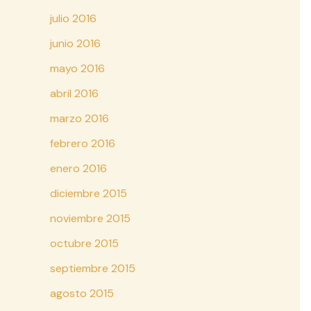
julio 2016
junio 2016
mayo 2016
abril 2016
marzo 2016
febrero 2016
enero 2016
diciembre 2015
noviembre 2015
octubre 2015
septiembre 2015
agosto 2015