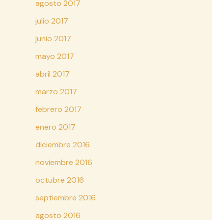
agosto 2017
julio 2017
junio 2017
mayo 2017
abril 2017
marzo 2017
febrero 2017
enero 2017
diciembre 2016
noviembre 2016
octubre 2016
septiembre 2016
agosto 2016