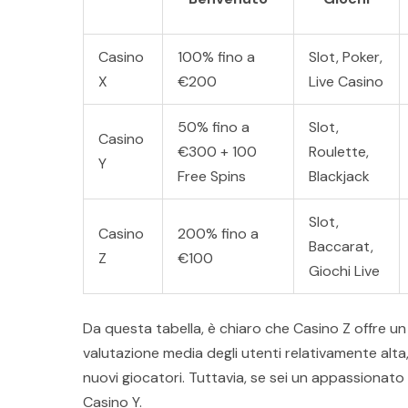
Casino
100% fino a
Slot, Poker,
X
€200
Live Casino
50% fino a
Slot,
Casino
€300 + 100
Roulette,
Y
Free Spins
Blackjack
Slot,
Casino
200% fino a
Baccarat,
Z
€100
Giochi Live
Da questa tabella, è chiaro che Casino Z offre 
valutazione media degli utenti relativamente alta
nuovi giocatori. Tuttavia, se sei un appassionato 
Casino Y.