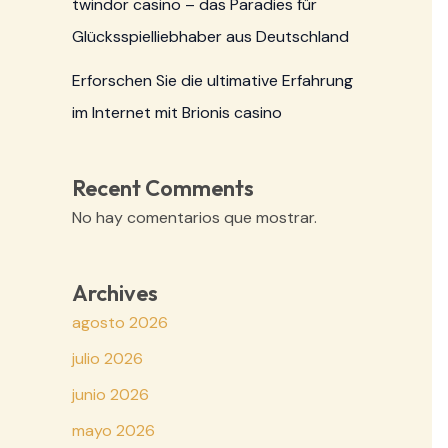
twindor casino – das Paradies für
Glücksspielliebhaber aus Deutschland
Erforschen Sie die ultimative Erfahrung
im Internet mit Brionis casino
Recent Comments
No hay comentarios que mostrar.
Archives
agosto 2026
julio 2026
junio 2026
mayo 2026