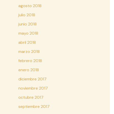
agosto 2018
julio 2018
junio 2018
mayo 2018
abril 2018
marzo 2018
febrero 2018
enero 2018
diciembre 2017
noviembre 2017
octubre 2017
septiembre 2017