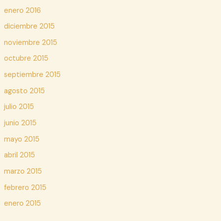
enero 2016
diciembre 2015
noviembre 2015
octubre 2015
septiembre 2015
agosto 2015
julio 2015
junio 2015
mayo 2015
abril 2015
marzo 2015
febrero 2015
enero 2015