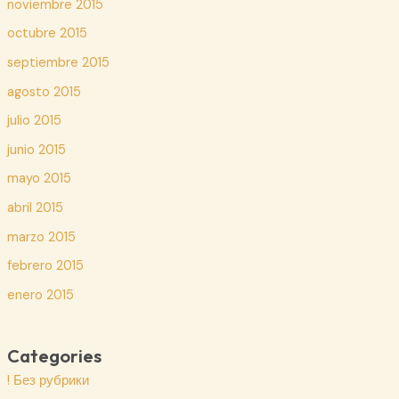
noviembre 2015
octubre 2015
septiembre 2015
agosto 2015
julio 2015
junio 2015
mayo 2015
abril 2015
marzo 2015
febrero 2015
enero 2015
Categories
! Без рубрики