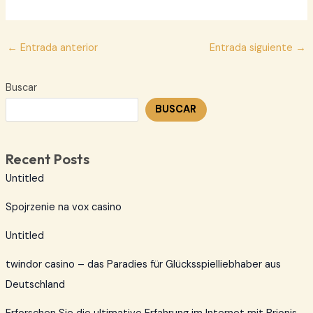
Navegación
←
Entrada anterior
Entrada siguiente
→
de
entradas
Buscar
BUSCAR
Recent Posts
Untitled
Spojrzenie na vox casino
Untitled
twindor casino – das Paradies für Glücksspielliebhaber aus
Deutschland