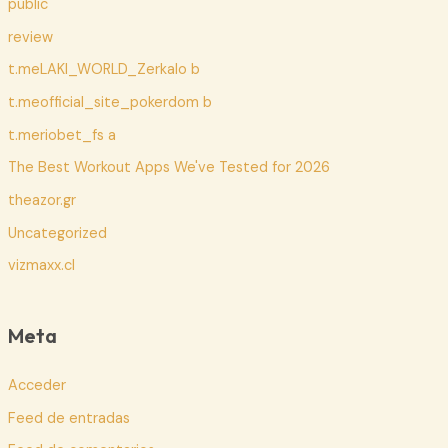
public
review
t.meLAKI_WORLD_Zerkalo b
t.meofficial_site_pokerdom b
t.meriobet_fs a
The Best Workout Apps We've Tested for 2026
theazor.gr
Uncategorized
vizmaxx.cl
Meta
Acceder
Feed de entradas