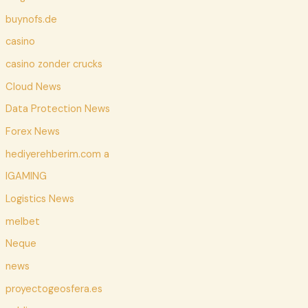
buynofs.de
casino
casino zonder crucks
Cloud News
Data Protection News
Forex News
hediyerehberim.com a
IGAMING
Logistics News
melbet
Neque
news
proyectogeosfera.es