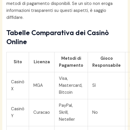
metodi di pagamento disponibili. Se un sito non eroga
informazioni trasparenti su questi aspetti, è saggio
diffidare.
Tabelle Comparativa dei Casinò
Online
Metodi di
Gioco
Sito
Licenza
Pagamento
Responsabile
Visa,
Casinò
MGA
Mastercard,
Sì
X
Bitcoin
PayPal,
Casinò
Curacao
Skrill,
No
Y
Neteller