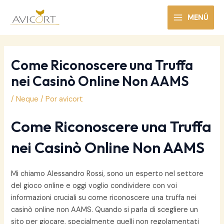
Ir
al
MENÚ
MAIN
contenido
MENU
Come Riconoscere una Truffa
nei Casinò Online Non AAMS
/
Neque
/ Por
avicort
Come Riconoscere una Truffa
nei Casinò Online Non AAMS
Mi chiamo Alessandro Rossi, sono un esperto nel settore
del gioco online e oggi voglio condividere con voi
informazioni cruciali su come riconoscere una truffa nei
casinò online non AAMS. Quando si parla di scegliere un
sito per giocare, specialmente quelli non regolamentati