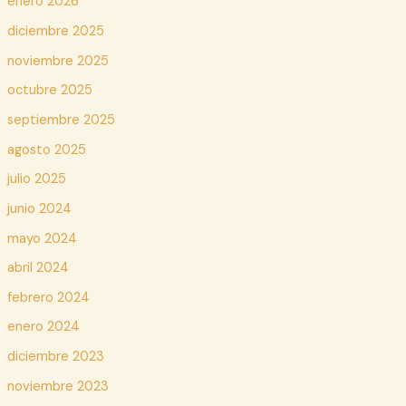
enero 2026
diciembre 2025
noviembre 2025
octubre 2025
septiembre 2025
agosto 2025
julio 2025
junio 2024
mayo 2024
abril 2024
febrero 2024
enero 2024
diciembre 2023
noviembre 2023