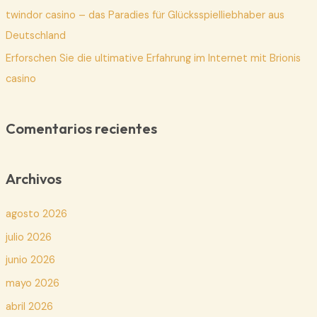
r
twindor casino – das Paradies für Glücksspielliebhaber aus
:
Deutschland
Erforschen Sie die ultimative Erfahrung im Internet mit Brionis
casino
Comentarios recientes
Archivos
agosto 2026
julio 2026
junio 2026
mayo 2026
abril 2026