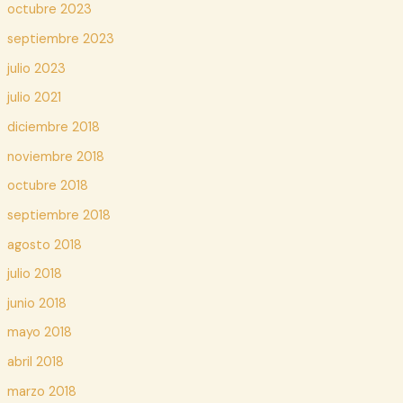
octubre 2023
septiembre 2023
julio 2023
julio 2021
diciembre 2018
noviembre 2018
octubre 2018
septiembre 2018
agosto 2018
julio 2018
junio 2018
mayo 2018
abril 2018
marzo 2018