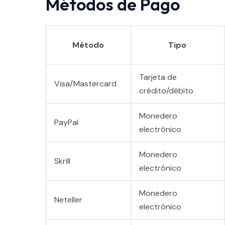
Métodos de Pago
Método
Tipo
Tarjeta de
Visa/Mastercard
crédito/débito
Monedero
PayPal
electrónico
Monedero
Skrill
electrónico
Monedero
Neteller
electrónico