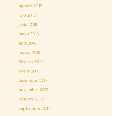
agosto 2018
julio 2018
junio 2018
mayo 2018
abril 2018
marzo 2018
febrero 2018
enero 2018
diciembre 2017
noviembre 2017
octubre 2017
septiembre 2017