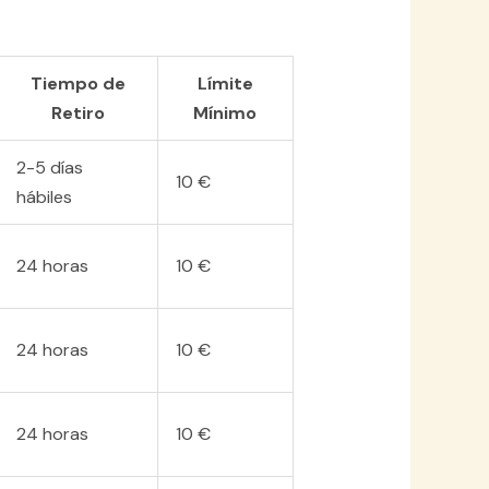
Tiempo de
Límite
Retiro
Mínimo
2-5 días
10 €
hábiles
24 horas
10 €
24 horas
10 €
24 horas
10 €