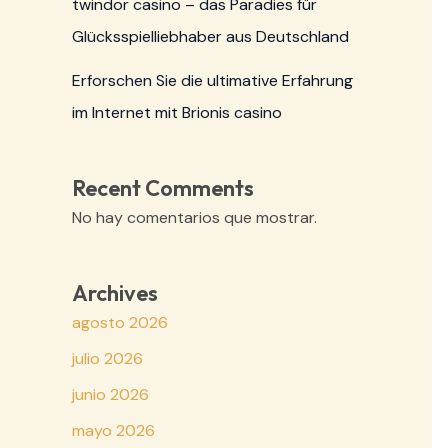
twindor casino – das Paradies für
Glücksspielliebhaber aus Deutschland
Erforschen Sie die ultimative Erfahrung
im Internet mit Brionis casino
Recent Comments
No hay comentarios que mostrar.
Archives
agosto 2026
julio 2026
junio 2026
mayo 2026