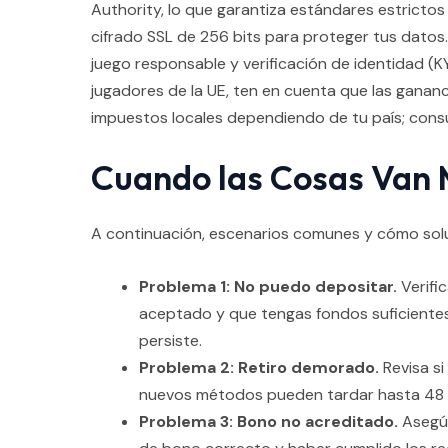
Authority, lo que garantiza estándares estrictos 
cifrado SSL de 256 bits para proteger tus datos
juego responsable y verificación de identidad (KY
jugadores de la UE, ten en cuenta que las ganan
impuestos locales dependiendo de tu país; consul
Cuando las Cosas Van 
A continuación, escenarios comunes y cómo solu
Problema 1: No puedo depositar.
Verifi
aceptado y que tengas fondos suficientes.
persiste.
Problema 2: Retiro demorado.
Revisa si
nuevos métodos pueden tardar hasta 48 h
Problema 3: Bono no acreditado.
Asegúr