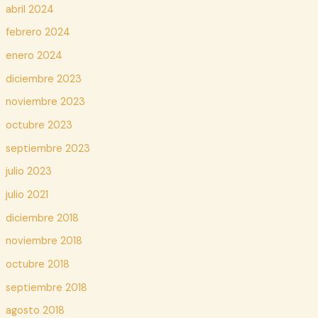
abril 2024
febrero 2024
enero 2024
diciembre 2023
noviembre 2023
octubre 2023
septiembre 2023
julio 2023
julio 2021
diciembre 2018
noviembre 2018
octubre 2018
septiembre 2018
agosto 2018