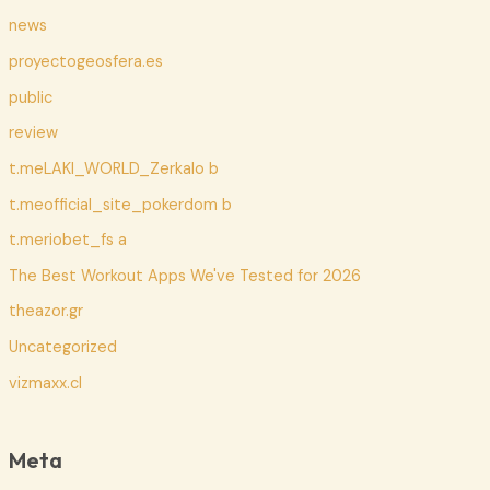
news
proyectogeosfera.es
public
review
t.meLAKI_WORLD_Zerkalo b
t.meofficial_site_pokerdom b
t.meriobet_fs a
The Best Workout Apps We've Tested for 2026
theazor.gr
Uncategorized
vizmaxx.cl
Meta