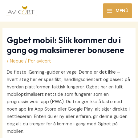
Ir
al
MENÚ
MAIN
contenido
MENU
Ggbet mobil: Slik kommer du i
gang og maksimerer bonusene
/
Neque
/ Por
avicort
De fleste iGaming-guider er vage. Denne er det ikke –
hvert steg her er spesifikt, handlingsorientert og basert på
hvordan plattformen faktisk fungerer. Ggbet har en fullt
mobiloptimalisert nettside som fungerer som en
progressiv web-app (PWA). Du trenger ikke å laste ned
noen app fra App Store eller Google Play; alt skjer direkte i
nettleseren. Enten du er ny eller erfaren, gir denne guiden
deg alt du trenger for å komme i gang med Ggbet på
mobilen.