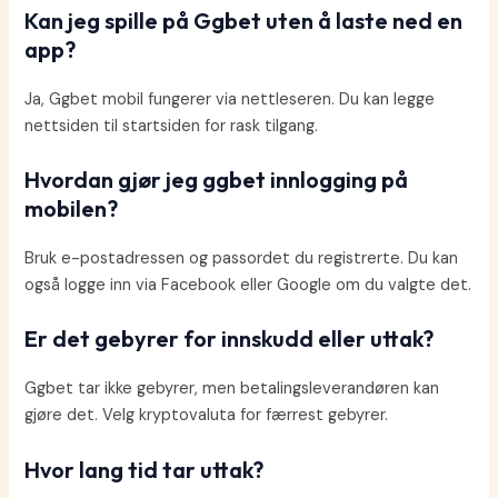
Kan jeg spille på Ggbet uten å laste ned en
app?
Ja, Ggbet mobil fungerer via nettleseren. Du kan legge
nettsiden til startsiden for rask tilgang.
Hvordan gjør jeg ggbet innlogging på
mobilen?
Bruk e-postadressen og passordet du registrerte. Du kan
også logge inn via Facebook eller Google om du valgte det.
Er det gebyrer for innskudd eller uttak?
Ggbet tar ikke gebyrer, men betalingsleverandøren kan
gjøre det. Velg kryptovaluta for færrest gebyrer.
Hvor lang tid tar uttak?