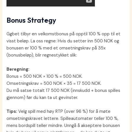
Bonus Strategy
Ggbet tilbyr en velkomstbonus på opptil 100 % opp til et
visst beløp. La oss regne: Hvis du setter inn 500 NOK og
bonusen er 100 % med et omsetningskrav på 35x
(bonusbeløp), blir regnestykket slik:
Beregning:
Bonus = 500 NOK × 100 % = 500 NOK.
Omsetningskrav = 500 NOK × 35 = 17 500 NOK.
Du må satse totalt 17 500 NOK (innskudd + bonus spilles
gjennom) før du kan ta ut gevinster.
Tips:
Velg spill med høy RTP (over 96 %) for å møte
omsetningskravet lettere. Spilleautomater teller 100 %,
mens bordspill teller mindre. Unngå å akseptere bonusen