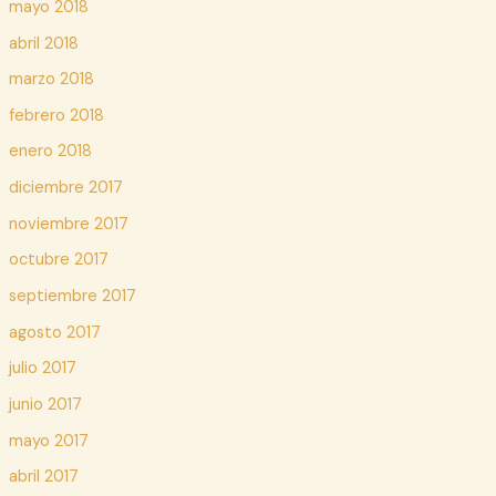
mayo 2018
abril 2018
marzo 2018
febrero 2018
enero 2018
diciembre 2017
noviembre 2017
octubre 2017
septiembre 2017
agosto 2017
julio 2017
junio 2017
mayo 2017
abril 2017