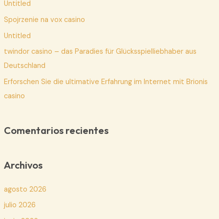
Untitled
r
p
Spojrzenie na vox casino
o
Untitled
r
twindor casino – das Paradies für Glücksspielliebhaber aus
:
Deutschland
Erforschen Sie die ultimative Erfahrung im Internet mit Brionis
casino
Comentarios recientes
Archivos
agosto 2026
julio 2026