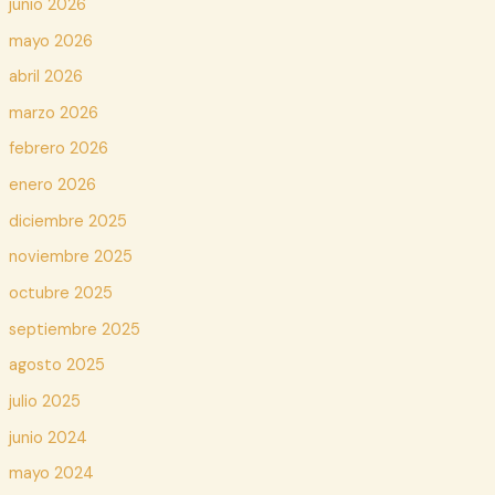
junio 2026
mayo 2026
abril 2026
marzo 2026
febrero 2026
enero 2026
diciembre 2025
noviembre 2025
octubre 2025
septiembre 2025
agosto 2025
julio 2025
junio 2024
mayo 2024