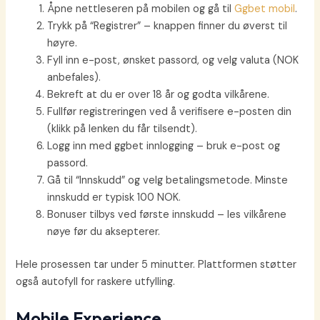
Åpne nettleseren på mobilen og gå til
Ggbet mobil
.
Trykk på “Registrer” – knappen finner du øverst til
høyre.
Fyll inn e-post, ønsket passord, og velg valuta (NOK
anbefales).
Bekreft at du er over 18 år og godta vilkårene.
Fullfør registreringen ved å verifisere e-posten din
(klikk på lenken du får tilsendt).
Logg inn med ggbet innlogging – bruk e-post og
passord.
Gå til “Innskudd” og velg betalingsmetode. Minste
innskudd er typisk 100 NOK.
Bonuser tilbys ved første innskudd – les vilkårene
nøye før du aksepterer.
Hele prosessen tar under 5 minutter. Plattformen støtter
også autofyll for raskere utfylling.
Mobile Experience