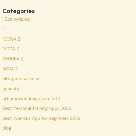
Categories
! Без рубрики
1
100%A Z
1500A Z
2000BA Z
500A Z
a16z generative ai
apuestas
athomeworldexpo.com 500
Best Personal Training Apps 2026
Best Workout App for Beginners 2026
blog