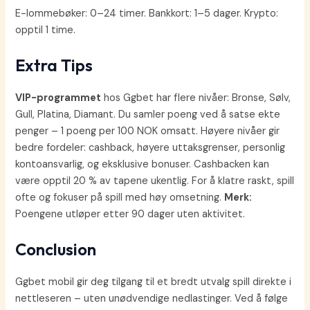
E-lommebøker: 0–24 timer. Bankkort: 1–5 dager. Krypto:
opptil 1 time.
Extra Tips
VIP-programmet
hos Ggbet har flere nivåer: Bronse, Sølv,
Gull, Platina, Diamant. Du samler poeng ved å satse ekte
penger – 1 poeng per 100 NOK omsatt. Høyere nivåer gir
bedre fordeler: cashback, høyere uttaksgrenser, personlig
kontoansvarlig, og eksklusive bonuser. Cashbacken kan
være opptil 20 % av tapene ukentlig. For å klatre raskt, spill
ofte og fokuser på spill med høy omsetning.
Merk:
Poengene utløper etter 90 dager uten aktivitet.
Conclusion
Ggbet mobil gir deg tilgang til et bredt utvalg spill direkte i
nettleseren – uten unødvendige nedlastinger. Ved å følge