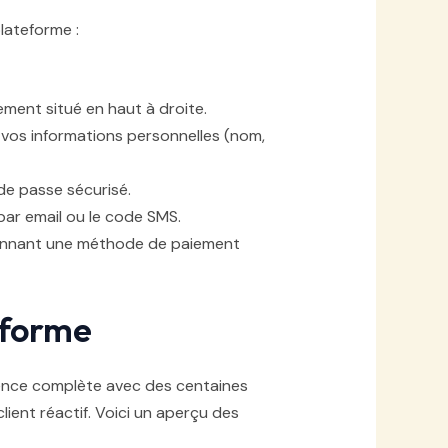
lateforme :
lement situé en haut à droite.
c vos informations personnelles (nom,
de passe sécurisé.
 par email ou le code SMS.
ionnant une méthode de paiement
eforme
ence complète avec des centaines
lient réactif. Voici un aperçu des