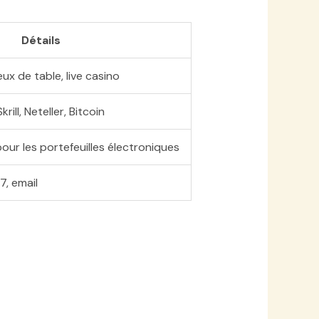
Détails
ux de table, live casino
rill, Neteller, Bitcoin
pour les portefeuilles électroniques
7, email