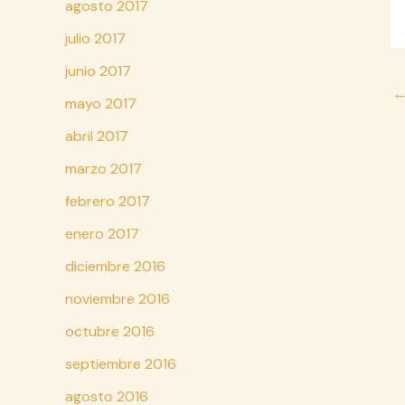
agosto 2017
julio 2017
junio 2017
Na
mayo 2017
d
abril 2017
en
marzo 2017
febrero 2017
enero 2017
diciembre 2016
noviembre 2016
octubre 2016
septiembre 2016
agosto 2016