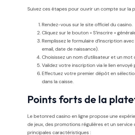
Suivez ces étapes pour ouvrir un compte sur la p
Rendez-vous sur le site officiel du casino.
Cliquez sur le bouton « S’inscrire » généra
Remplissez le formulaire d’inscription ave
email, date de naissance).
Choisissez un nom d’utilisateur et un mot 
Validez votre inscription via le lien envoyé
Effectuez votre premier dépôt en sélect
dans la caisse.
Points forts de la plat
Le betonred casino en ligne propose une expéri
de jeux, des promotions régulières et un service c
principales caractéristiques :