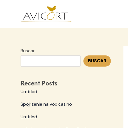
Ir
al
contenido
Buscar
BUSCAR
Recent Posts
Untitled
Spojrzenie na vox casino
Untitled