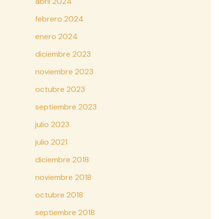
abril 2024
febrero 2024
enero 2024
diciembre 2023
noviembre 2023
octubre 2023
septiembre 2023
julio 2023
julio 2021
diciembre 2018
noviembre 2018
octubre 2018
septiembre 2018