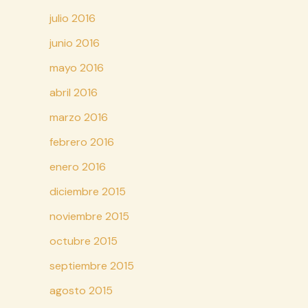
julio 2016
junio 2016
mayo 2016
abril 2016
marzo 2016
febrero 2016
enero 2016
diciembre 2015
noviembre 2015
octubre 2015
septiembre 2015
agosto 2015