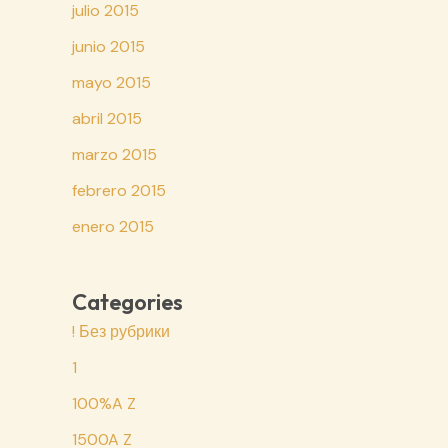
julio 2015
junio 2015
mayo 2015
abril 2015
marzo 2015
febrero 2015
enero 2015
Categories
! Без рубрики
1
100%A Z
1500A Z