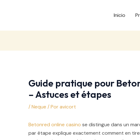
Inicio
P
Guide pratique pour Beton
– Astuces et étapes
/
Neque
/ Por
avicort
Betonred online casino
se distingue dans un marc
par étape explique exactement comment en tirer 