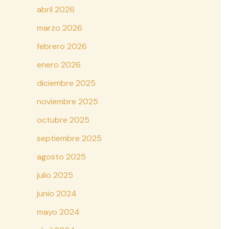
abril 2026
marzo 2026
febrero 2026
enero 2026
diciembre 2025
noviembre 2025
octubre 2025
septiembre 2025
agosto 2025
julio 2025
junio 2024
mayo 2024