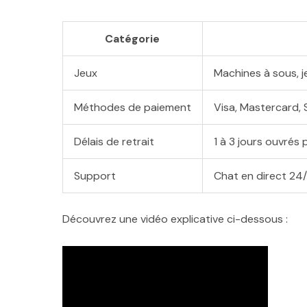
Catégorie
Jeux
Machines à sous, je
Méthodes de paiement
Visa, Mastercard, Sk
Délais de retrait
1 à 3 jours ouvrés 
Support
Chat en direct 24/
Découvrez une vidéo explicative ci-dessous :