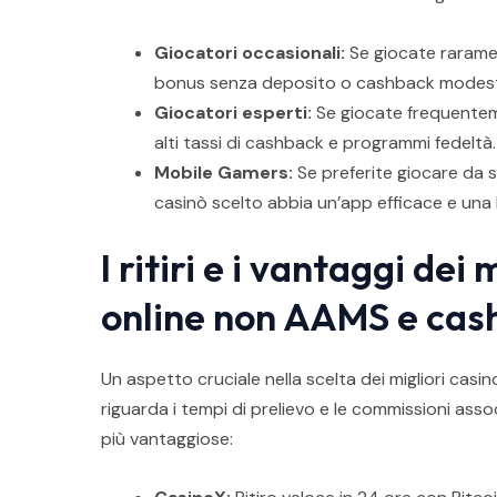
Giocatori occasionali:
Se giocate rarame
bonus senza deposito o cashback modest
Giocatori esperti:
Se giocate frequentem
alti tassi di cashback e programmi fedeltà.
Mobile Gamers:
Se preferite giocare da s
casinò scelto abbia un’app efficace e una 
I ritiri e i vantaggi dei 
online non AAMS e cas
Un aspetto cruciale nella scelta dei migliori ca
riguarda i tempi di prelievo e le commissioni asso
più vantaggiose: