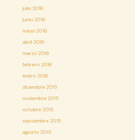
julio 2016
junio 2016
mayo 2016
abril 2016
marzo 2016
febrero 2016
enero 2016
diciembre 2015
noviembre 2015
octubre 2015
septiembre 2015
agosto 2015