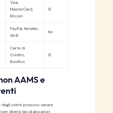
Visa,
MasterCard,
Sì
Bitcoin
PayPal, Neteller,
No
Skrill
Carte di
Credito,
Sì
Bonifico
e non AAMS e
tenti
ze degli utenti possono variare
per diversi tipi di giocatori: