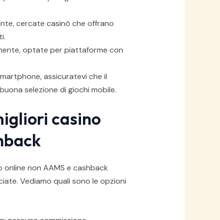
nte, cercate casinò che offrano
i.
ente, optate per piattaforme con
martphone, assicuratevi che il
buona selezione di giochi mobile.
migliori casino
hback
sino online non AAMS e cashback
ciate. Vediamo quali sono le opzioni