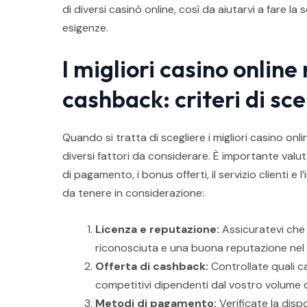
di diversi casinò online, così da aiutarvi a fare la 
esigenze.
I migliori casino onlin
cashback: criteri di sce
Quando si tratta di scegliere i migliori casino o
diversi fattori da considerare. È importante valuta
di pagamento, i bonus offerti, il servizio clienti e 
da tenere in considerazione:
Licenza e reputazione:
Assicuratevi che 
riconosciuta e una buona reputazione nel 
Offerta di cashback:
Controllate quali 
competitivi dipendenti dal vostro volume d
Metodi di pagamento:
Verificate la disp