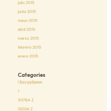
julio 2015
junio 2015
mayo 2015
abril 2015
marzo 2015
febrero 2015
enero 2015
Categories
! Без рубрики
1
100%A Z
1500A Z