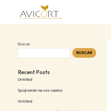
Ir
al
contenido
Buscar
BUSCAR
Recent Posts
Untitled
Spojrzenie na vox casino
Untitled