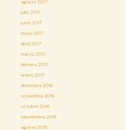
agosto 2017
julio 2017
junio 2017
mayo 2017
abril 2017
marzo 2017
febrero 2017
enero 2017
diciembre 2016
noviembre 2016
octubre 2016
septiembre 2016
agosto 2016