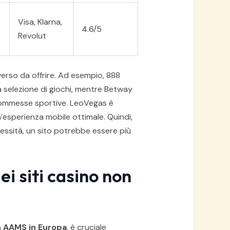
Visa, Klarna,
4.6/5
Revolut
erso da offrire. Ad esempio, 888
ta selezione di giochi, mentre Betway
 scommesse sportive. LeoVegas è
esperienza mobile ottimale. Quindi,
essità, un sito potrebbe essere più
i siti casino non
on AAMS in Europa
, è cruciale