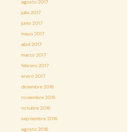
agosto 2017
julio 2017
junio 2017
mayo 2017
abril 2017
marzo 2017
febrero 2017
enero 2017
diciembre 2016
noviembre 2016
octubre 2016
septiembre 2016
agosto 2016