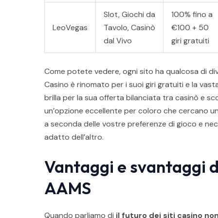
Slot, Giochi da
100% fino a
LeoVegas
Tavolo, Casinò
€100 + 50
dal Vivo
giri gratuiti
Come potete vedere, ogni sito ha qualcosa di div
Casino è rinomato per i suoi giri gratuiti e la vas
brilla per la sua offerta bilanciata tra casinò e
un’opzione eccellente per coloro che cercano un’
a seconda delle vostre preferenze di gioco e nec
adatto dell’altro.
Vantaggi e svantaggi de
AAMS
Quando parliamo di
il futuro dei siti casino n