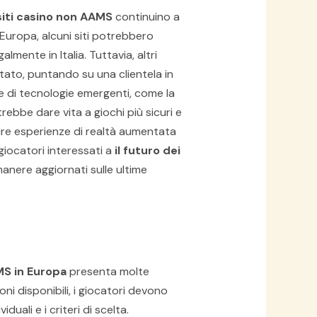
siti casino non AAMS
continuino a
 Europa, alcuni siti potrebbero
mente in Italia. Tuttavia, altri
ato, puntando su una clientela in
one di tecnologie emergenti, come la
otrebbe dare vita a giochi più sicuri e
frire esperienze di realtà aumentata
 giocatori interessati a
il futuro dei
nere aggiornati sulle ultime
AMS in Europa
presenta molte
ni disponibili, i giocatori devono
uali e i criteri di scelta.