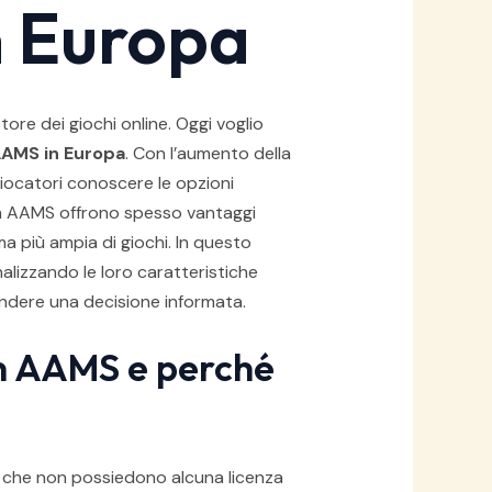
n Europa
re dei giochi online. Oggi voglio
 AAMS in Europa
. Con l’aumento della
iocatori conoscere le opzioni
i non AAMS offrono spesso vantaggi
a più ampia di giochi. In questo
nalizzando le loro caratteristiche
rendere una decisione informata.
on AAMS e perché
o che non possiedono alcuna licenza