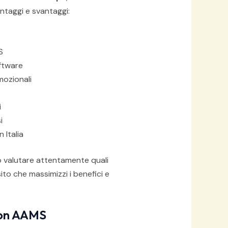
antaggi e svantaggi:
S
ftware
mozionali
i
i
n Italia
o valutare attentamente quali
sito che massimizzi i benefici e
 non AAMS