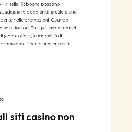
li in Italia. Sebbene possano
 guadagnato popolarità grazie a una
 libertà nelle promozioni. Quando
ersi fattori. Tra i più importanti ci
 giochi offerti, le modalità di
promozioni. Ecco alcuni criteri di
to
li siti casino non