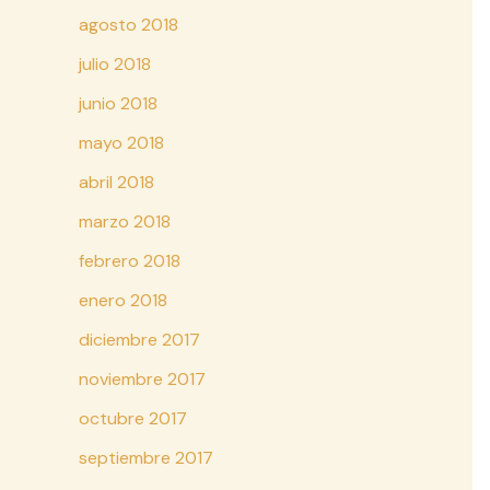
agosto 2018
julio 2018
junio 2018
mayo 2018
abril 2018
marzo 2018
febrero 2018
enero 2018
diciembre 2017
noviembre 2017
octubre 2017
septiembre 2017