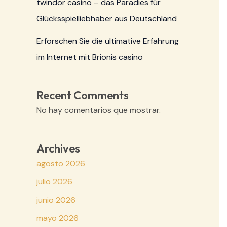
twindor casino – das Paradies für
Glücksspielliebhaber aus Deutschland
Erforschen Sie die ultimative Erfahrung
im Internet mit Brionis casino
Recent Comments
No hay comentarios que mostrar.
Archives
agosto 2026
julio 2026
junio 2026
mayo 2026