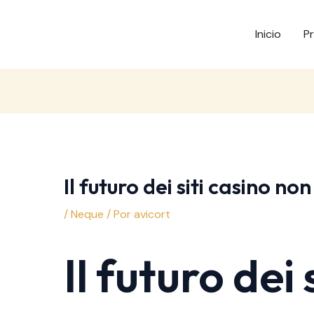
Inicio
P
Il futuro dei siti casino n
/
Neque
/ Por
avicort
Il futuro dei 