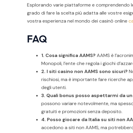
Esplorando varie piattaforme e comprendendo le l
grado di fare la scelta più adatta alle vostre esi
vostra esperienza nel mondo dei casinò online
c
FAQ
1. Cosa significa AAMS?
AAMS è l’acronim
Monopoli, l’ente che regola i giochi d’azzard
2. I siti casino non AAMS sono sicuri?
No
rischiosi, ma è importante fare ricerche ap
degli utenti.
3. Quali bonus posso aspettarmi da un
possono variare notevolmente, ma spesso 
gratuiti e promozioni senza deposito.
4. Posso giocare da Italia su siti non 
accedono a siti non AAMS, ma potrebbero es