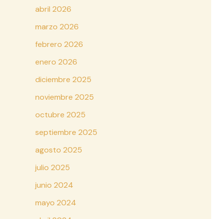
abril 2026
marzo 2026
febrero 2026
enero 2026
diciembre 2025
noviembre 2025
octubre 2025
septiembre 2025
agosto 2025
julio 2025
junio 2024
mayo 2024