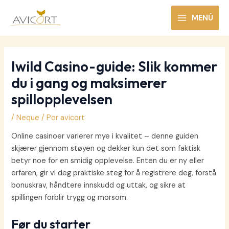
Ir
al
MENÚ
MAIN
contenido
MENU
Iwild Casino-guide: Slik kommer
du i gang og maksimerer
spillopplevelsen
/
Neque
/ Por
avicort
Online casinoer varierer mye i kvalitet – denne guiden
skjærer gjennom støyen og dekker kun det som faktisk
betyr noe for en smidig opplevelse. Enten du er ny eller
erfaren, gir vi deg praktiske steg for å registrere deg, forstå
bonuskrav, håndtere innskudd og uttak, og sikre at
spillingen forblir trygg og morsom.
Før du starter