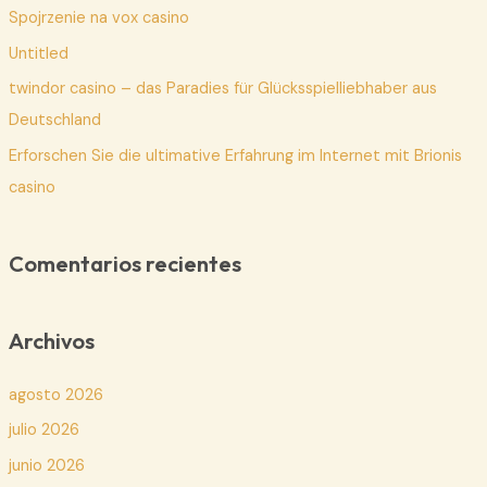
p
Spojrzenie na vox casino
o
Untitled
r
twindor casino – das Paradies für Glücksspielliebhaber aus
:
Deutschland
Erforschen Sie die ultimative Erfahrung im Internet mit Brionis
casino
Comentarios recientes
Archivos
agosto 2026
julio 2026
junio 2026