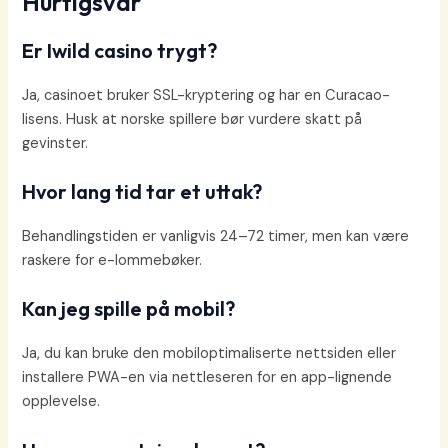
Hurtigsvar
Er Iwild casino trygt?
Ja, casinoet bruker SSL-kryptering og har en Curacao-
lisens. Husk at norske spillere bør vurdere skatt på
gevinster.
Hvor lang tid tar et uttak?
Behandlingstiden er vanligvis 24–72 timer, men kan være
raskere for e-lommebøker.
Kan jeg spille på mobil?
Ja, du kan bruke den mobiloptimaliserte nettsiden eller
installere PWA-en via nettleseren for en app-lignende
opplevelse.