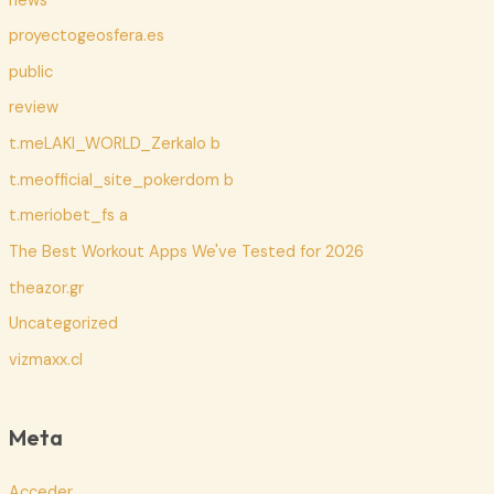
news
proyectogeosfera.es
public
review
t.meLAKI_WORLD_Zerkalo b
t.meofficial_site_pokerdom b
t.meriobet_fs a
The Best Workout Apps We've Tested for 2026
theazor.gr
Uncategorized
vizmaxx.cl
Meta
Acceder