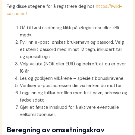
Følg disse stegene for å registrere deg hos
https://iwild-
casino.eu/
:
Gå til førstesiden og klikk på «Registrer» eller «Bli
med».
Fyll inn e-post, ønsket brukernavn og passord. Velg
et sterkt passord med minst 12 tegn, inkludert tall
og spesialtegn.
Velg valuta (NOK eller EUR) og bekreft at du er over
18 år.
Les og godkjenn vilkårene – spesielt bonuskravene.
Verifiser e-postadressen din via lenken du mottar.
Logg inn og fullfør profilen med fullt navn, adresse og
fødselsdato.
Gjør et første innskudd for å aktivere eventuelle
velkomstbonuser.
Beregning av omsetningskrav