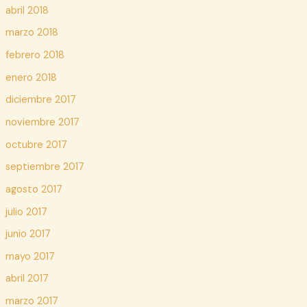
abril 2018
marzo 2018
febrero 2018
enero 2018
diciembre 2017
noviembre 2017
octubre 2017
septiembre 2017
agosto 2017
julio 2017
junio 2017
mayo 2017
abril 2017
marzo 2017