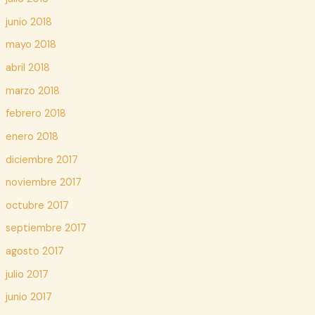
junio 2018
mayo 2018
abril 2018
marzo 2018
febrero 2018
enero 2018
diciembre 2017
noviembre 2017
octubre 2017
septiembre 2017
agosto 2017
julio 2017
junio 2017