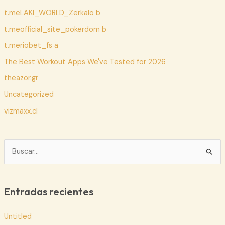
t.meLAKI_WORLD_Zerkalo b
t.meofficial_site_pokerdom b
t.meriobet_fs a
The Best Workout Apps We've Tested for 2026
theazor.gr
Uncategorized
vizmaxx.cl
B
u
s
c
Entradas recientes
a
Untitled
r