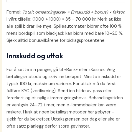
Formel:
Totalt omsetningskrav = (innskudd + bonus) × faktor
.
I vårt tilfelle: (1000 + 1000) × 35 = 70 000 kr. Merk at ikke
alle spill bidrar like mye. Spilleautomater bidrar ofte 100 %,
mens bordspill som blackjack kan bidra med bare 10–20 %.
Sjekk alltid bonusvilkårene for bidragsprosentene.
Innskudd og uttak
For å sette inn penger, gå til «Bank» eller «Kasse». Velg
betalingsmetode og skriv inn beløpet. Minste innskudd er
typisk 100 kr, maksimum varierer. For uttak må du først
fullføre KYC (verifisering). Send inn bilde av pass eller
førerkort og et nylig strømregningsbevis. Behandlingstiden
er vanligvis 24–72 timer, men e-lommebøker kan være
raskere. Husk at noen betalingsmetoder har gebyrer –
sjekk før du bekrefter. Uttaksgrensen per dag eller uke er
ofte satt; planlegg derfor store gevinster.