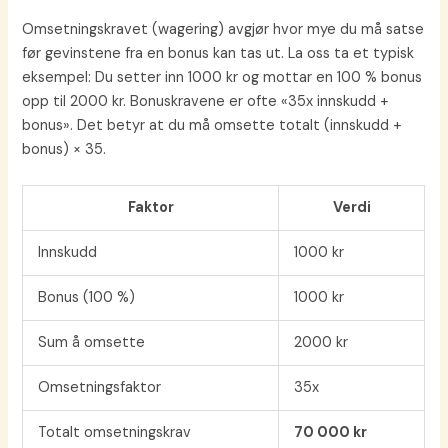
Omsetningskravet (wagering) avgjør hvor mye du må satse
før gevinstene fra en bonus kan tas ut. La oss ta et typisk
eksempel: Du setter inn 1000 kr og mottar en 100 % bonus
opp til 2000 kr. Bonuskravene er ofte «35x innskudd +
bonus». Det betyr at du må omsette totalt (innskudd +
bonus) × 35.
Faktor
Verdi
Innskudd
1000 kr
Bonus (100 %)
1000 kr
Sum å omsette
2000 kr
Omsetningsfaktor
35x
Totalt omsetningskrav
70 000 kr