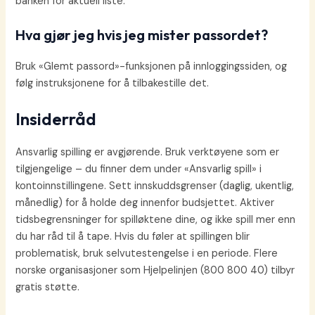
banken for aktuell liste.
Hva gjør jeg hvis jeg mister passordet?
Bruk «Glemt passord»-funksjonen på innloggingssiden, og
følg instruksjonene for å tilbakestille det.
Insiderråd
Ansvarlig spilling er avgjørende. Bruk verktøyene som er
tilgjengelige – du finner dem under «Ansvarlig spill» i
kontoinnstillingene. Sett innskuddsgrenser (daglig, ukentlig,
månedlig) for å holde deg innenfor budsjettet. Aktiver
tidsbegrensninger for spilløktene dine, og ikke spill mer enn
du har råd til å tape. Hvis du føler at spillingen blir
problematisk, bruk selvutestengelse i en periode. Flere
norske organisasjoner som Hjelpelinjen (800 800 40) tilbyr
gratis støtte.