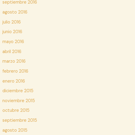
septiembre 2016
agosto 2016
julio 2016
junio 2016
mayo 2016
abril 2016
marzo 2016
febrero 2016
enero 2016
diciembre 2015
noviembre 2015
octubre 2015
septiembre 2015
agosto 2015