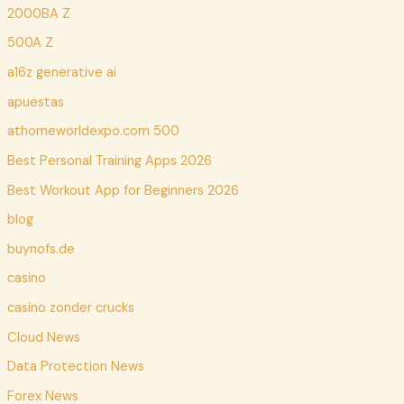
2000BA Z
500A Z
a16z generative ai
apuestas
athomeworldexpo.com 500
Best Personal Training Apps 2026
Best Workout App for Beginners 2026
blog
buynofs.de
casino
casino zonder crucks
Cloud News
Data Protection News
Forex News