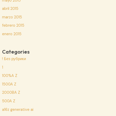
mayo 2015
abril 2015
marzo 2015
febrero 2015
enero 2015
Categories
! Без рубрики
1
100%A Z
1500A Z
2000BA Z
500A Z
a16z generative ai