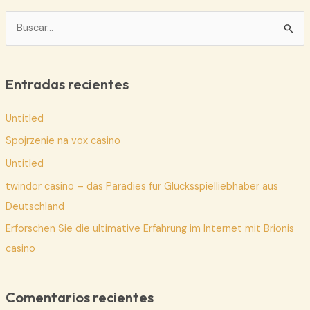
B
u
s
c
Entradas recientes
a
Untitled
r
p
Spojrzenie na vox casino
o
Untitled
r
twindor casino – das Paradies für Glücksspielliebhaber aus
:
Deutschland
Erforschen Sie die ultimative Erfahrung im Internet mit Brionis
casino
Comentarios recientes