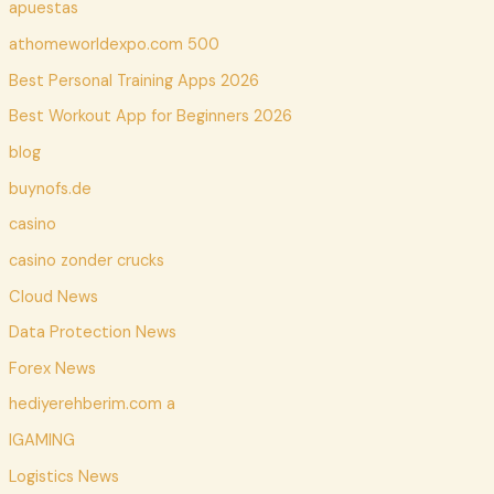
apuestas
athomeworldexpo.com 500
Best Personal Training Apps 2026
Best Workout App for Beginners 2026
blog
buynofs.de
casino
casino zonder crucks
Cloud News
Data Protection News
Forex News
hediyerehberim.com a
IGAMING
Logistics News