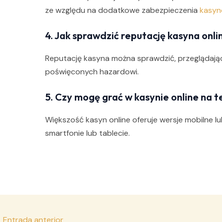
ze względu na dodatkowe zabezpieczenia
kasyno
4. Jak sprawdzić reputację kasyna onli
Reputację kasyna można sprawdzić, przeglądając
poświęconych hazardowi.
5. Czy mogę grać w kasynie online na t
Większość kasyn online oferuje wersje mobilne lub
smartfonie lub tablecie.
vegación
←
Entrada anterior