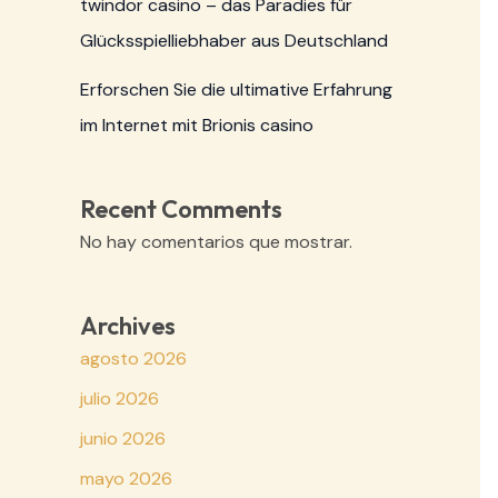
twindor casino – das Paradies für
Glücksspielliebhaber aus Deutschland
Erforschen Sie die ultimative Erfahrung
im Internet mit Brionis casino
Recent Comments
No hay comentarios que mostrar.
Archives
agosto 2026
julio 2026
junio 2026
mayo 2026