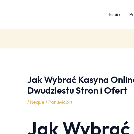
Inicio
P
Jak Wybrać Kasyna Onlin
Dwudziestu Stron i Ofert
/
Neque
/ Por
avicort
Jak Wybrać