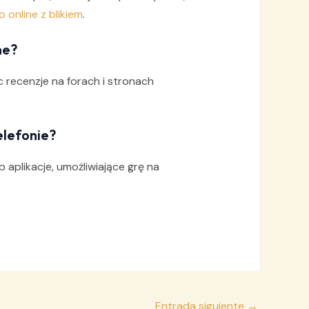
 online z blikiem
.
ne?
 recenzje na forach i stronach
elefonie?
 aplikacje, umożliwiające grę na
Entrada siguiente
→