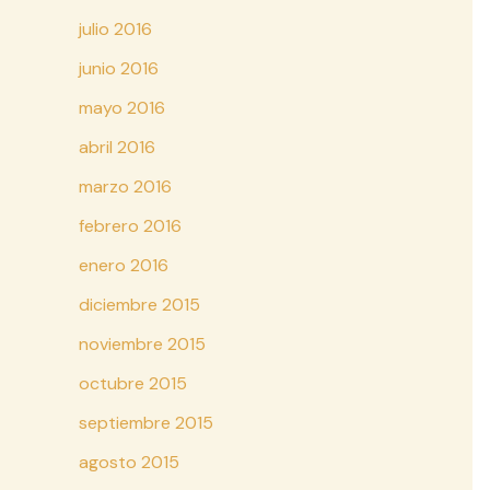
julio 2016
junio 2016
mayo 2016
abril 2016
marzo 2016
febrero 2016
enero 2016
diciembre 2015
noviembre 2015
octubre 2015
septiembre 2015
agosto 2015