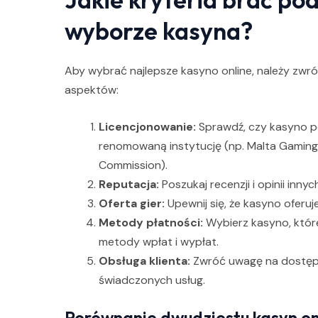
wyborze kasyna?
Aby wybrać najlepsze kasyno online, należy zwró
aspektów:
Licencjonowanie:
Sprawdź, czy kasyno p
renomowaną instytucję (np. Malta Gaming
Commission).
Reputacja:
Poszukaj recenzji i opinii innyc
Oferta gier:
Upewnij się, że kasyno oferuje
Metody płatności:
Wybierz kasyno, któr
metody wpłat i wypłat.
Obsługa klienta:
Zwróć uwagę na dostęp
świadczonych usług.
Porównanie dwudziestu kasyn on