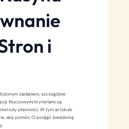
ównanie
Stron i
łożonym zadaniem, szczególnie
ji. Kluczowymi kryteriami są
 metody płatności. W tym artykule
ne, aby pomóc Ci podjąć świadomą
y.