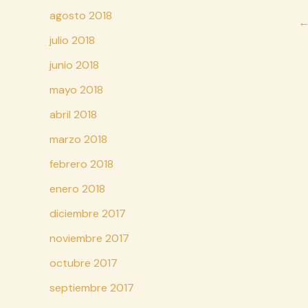
agosto 2018
Na
d
julio 2018
en
junio 2018
mayo 2018
abril 2018
marzo 2018
febrero 2018
enero 2018
diciembre 2017
noviembre 2017
octubre 2017
septiembre 2017