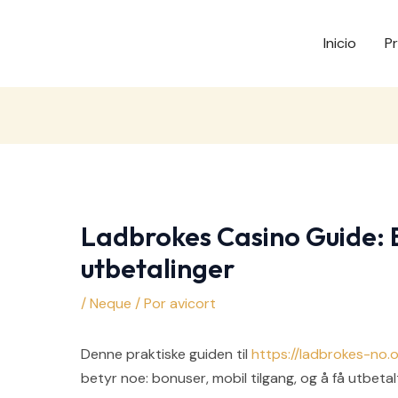
Inicio
P
Ladbrokes Casino Guide: 
utbetalinger
/
Neque
/ Por
avicort
Denne praktiske guiden til
https://ladbrokes-no.o
betyr noe: bonuser, mobil tilgang, og å få utbetalt 