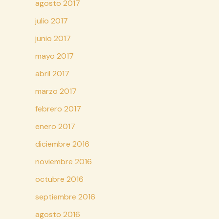
agosto 2017
julio 2017
junio 2017
mayo 2017
abril 2017
marzo 2017
febrero 2017
enero 2017
diciembre 2016
noviembre 2016
octubre 2016
septiembre 2016
agosto 2016