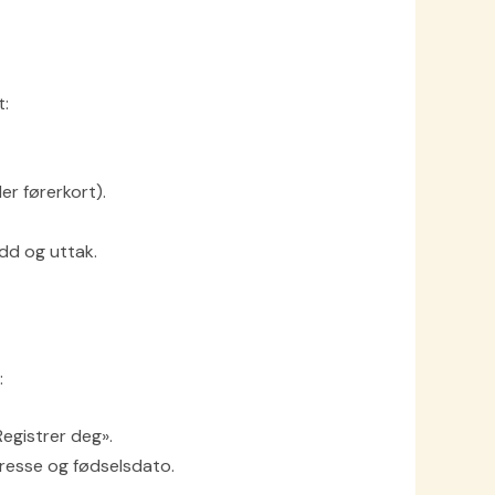
t:
er førerkort).
dd og uttak.
:
Registrer deg».
dresse og fødselsdato.