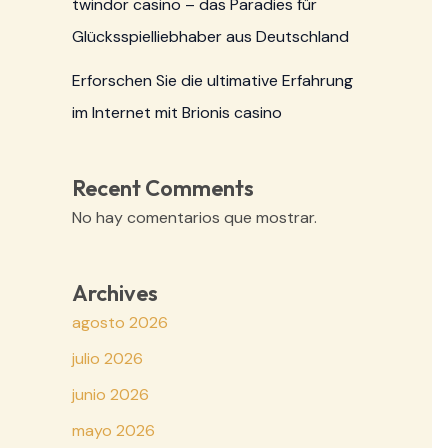
twindor casino – das Paradies für
Glücksspielliebhaber aus Deutschland
Erforschen Sie die ultimative Erfahrung
im Internet mit Brionis casino
Recent Comments
No hay comentarios que mostrar.
Archives
agosto 2026
julio 2026
junio 2026
mayo 2026