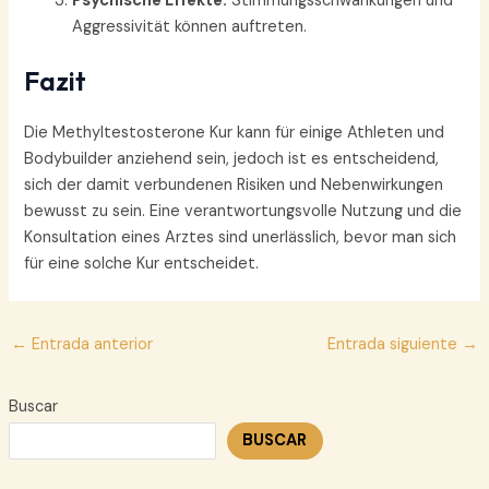
Psychische Effekte:
Stimmungsschwankungen und
Aggressivität können auftreten.
Fazit
Die Methyltestosterone Kur kann für einige Athleten und
Bodybuilder anziehend sein, jedoch ist es entscheidend,
sich der damit verbundenen Risiken und Nebenwirkungen
bewusst zu sein. Eine verantwortungsvolle Nutzung und die
Konsultation eines Arztes sind unerlässlich, bevor man sich
für eine solche Kur entscheidet.
Navegación
←
Entrada anterior
Entrada siguiente
→
de
entradas
Buscar
BUSCAR