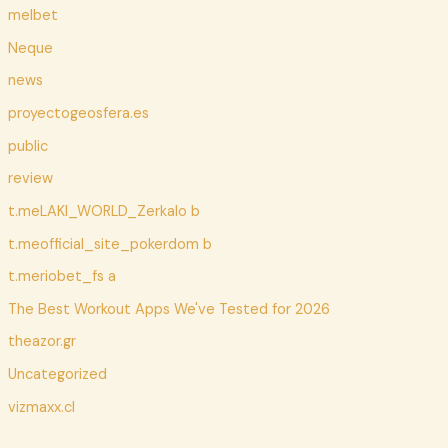
melbet
Neque
news
proyectogeosfera.es
public
review
t.meLAKI_WORLD_Zerkalo b
t.meofficial_site_pokerdom b
t.meriobet_fs a
The Best Workout Apps We've Tested for 2026
theazor.gr
Uncategorized
vizmaxx.cl