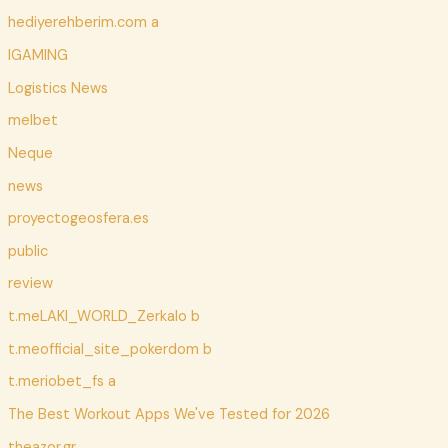
hediyerehberim.com a
IGAMING
Logistics News
melbet
Neque
news
proyectogeosfera.es
public
review
t.meLAKI_WORLD_Zerkalo b
t.meofficial_site_pokerdom b
t.meriobet_fs a
The Best Workout Apps We've Tested for 2026
theazor.gr