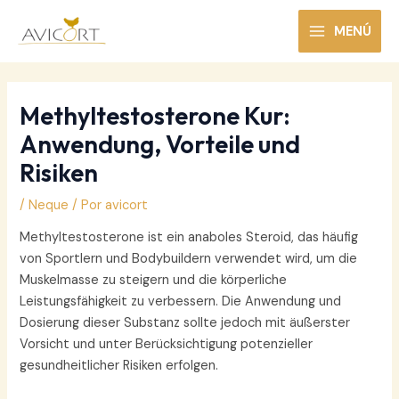
Ir
al
MENÚ
MAIN
contenido
MENU
Methyltestosterone Kur:
Anwendung, Vorteile und
Risiken
/
Neque
/ Por
avicort
Methyltestosterone ist ein anaboles Steroid, das häufig
von Sportlern und Bodybuildern verwendet wird, um die
Muskelmasse zu steigern und die körperliche
Leistungsfähigkeit zu verbessern. Die Anwendung und
Dosierung dieser Substanz sollte jedoch mit äußerster
Vorsicht und unter Berücksichtigung potenzieller
gesundheitlicher Risiken erfolgen.