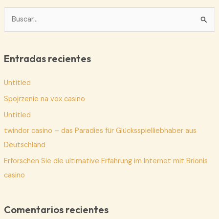
B
u
s
c
Entradas recientes
a
Untitled
r
p
Spojrzenie na vox casino
o
Untitled
r
twindor casino – das Paradies für Glücksspielliebhaber aus
:
Deutschland
Erforschen Sie die ultimative Erfahrung im Internet mit Brionis
casino
Comentarios recientes