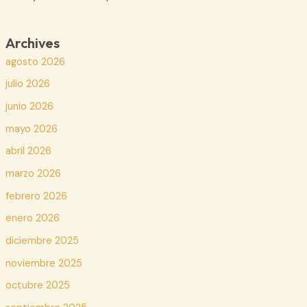
Archives
agosto 2026
julio 2026
junio 2026
mayo 2026
abril 2026
marzo 2026
febrero 2026
enero 2026
diciembre 2025
noviembre 2025
octubre 2025