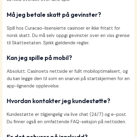
Må jeg betale skatt på gevinster?
Spill hos Curacao-lisensierte casinoer er ikke fritatt for
norsk skatt. Du må selv oppgi gevinster over en viss grense
til Skatteetaten. Sjekk gjeldende regler.
Kan jeg spille på mobil?
Absolutt. Casinoets nettside er fullt mobiloptimalisert, og
du kan legge den til som en snarvei på startskjermen for en
app-lignende opplevelse.
Hvordan kontakter jeg kundestøtte?
Kundestøtte er tilgjengelig via live chat (24/7) og e-post.
Du finner også en omfattende FAQ-seksjon på nettsiden.
Er det gebyrer på innskudd?