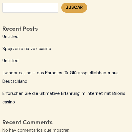
BUSCAR
Recent Posts
Untitled
Spojrzenie na vox casino
Untitled
twindor casino – das Paradies für Glücksspielliebhaber aus
Deutschland
Erforschen Sie die ultimative Erfahrung im Internet mit Brionis
casino
Recent Comments
No hay comentarios que mostrar.