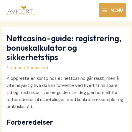
Ir
al
MENÚ
MAIN
contenido
MENU
Nettcasino-guide: registrering,
bonuskalkulator og
sikkerhetstips
/
Neque
/ Por
avicort
Å opprette en konto hos et nettcasino går raskt, men å
vite nøyaktig hva du kan forvente ved hvert trinn sparer
tid og frustrasjon. Denne guiden tar deg gjennom alt fra
forberedelser til utbetalinger, med konkrete eksempler og
praktiske råd.
Forberedelser