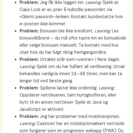
Problem:
Jeg får ikke logget inn.
Løsning:
Sjekk at
Caps Lock er av, prøv å nullstille passordet via
«Glemt passord»-lenken. Kontakt kundestøtte hvis
e-posten ikke kommer.
Problem:
Bonusen ble ikke kreditert.
Løsning:
Les
bonusvilkårene – du må ofte taste inn en bonuskode
eller velge bonusen manuelt. Ta kontakt med live
chat hvis du har fulgt riktig fremgangsmåte.
Problem:
Uttaket står som «venter» i flere dager.
Løsning:
Sjekk om du har fullført all verifisering. Uttak
behandles vanligvis innen 24–48 timer, men kan ta
lenger tid ved første gang.
Problem:
Spillene laster ikke ordentlig.
Løsning:
Oppdater nettleseren, tøm hurtigbufferen, eller
bytt til en annen nettleser. Sjekk at Java og
JavaScript er aktivert.
Problem:
Jeg har problemer med mobilversjonen.
Løsning:
Casinoet har en mobiloptimalisert nettside
som fungerer som en progressiv webapp (PWA). Du