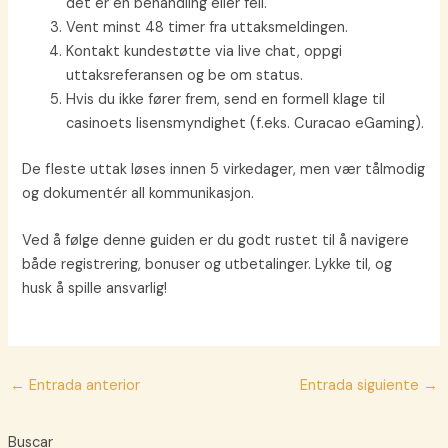
det er en behandling eller feil.
Vent minst 48 timer fra uttaksmeldingen.
Kontakt kundestøtte via live chat, oppgi
uttaksreferansen og be om status.
Hvis du ikke fører frem, send en formell klage til
casinoets lisensmyndighet (f.eks. Curacao eGaming).
De fleste uttak løses innen 5 virkedager, men vær tålmodig
og dokumentér all kommunikasjon.
Ved å følge denne guiden er du godt rustet til å navigere
både registrering, bonuser og utbetalinger. Lykke til, og
husk å spille ansvarlig!
Navegación
←
Entrada anterior
Entrada siguiente
→
de
entradas
Buscar