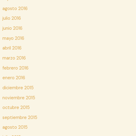
agosto 2016
julio 2016
junio 2016
mayo 2016
abril 2016
marzo 2016
febrero 2016
enero 2016
diciembre 2015
noviembre 2015
octubre 2015
septiembre 2015
agosto 2015