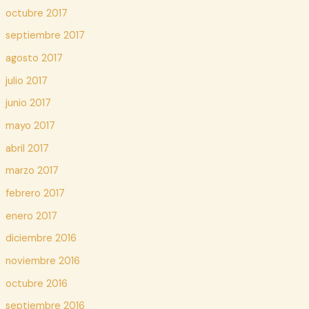
octubre 2017
septiembre 2017
agosto 2017
julio 2017
junio 2017
mayo 2017
abril 2017
marzo 2017
febrero 2017
enero 2017
diciembre 2016
noviembre 2016
octubre 2016
septiembre 2016