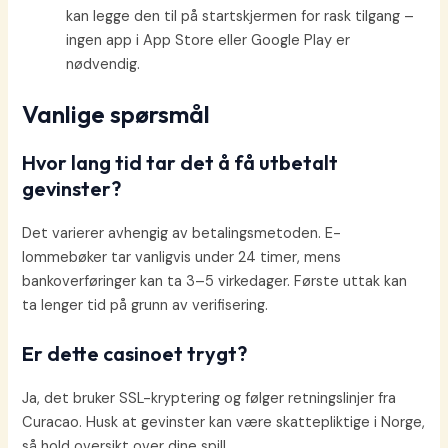
kan legge den til på startskjermen for rask tilgang –
ingen app i App Store eller Google Play er
nødvendig.
Vanlige spørsmål
Hvor lang tid tar det å få utbetalt
gevinster?
Det varierer avhengig av betalingsmetoden. E-
lommebøker tar vanligvis under 24 timer, mens
bankoverføringer kan ta 3–5 virkedager. Første uttak kan
ta lenger tid på grunn av verifisering.
Er dette casinoet trygt?
Ja, det bruker SSL-kryptering og følger retningslinjer fra
Curacao. Husk at gevinster kan være skattepliktige i Norge,
så hold oversikt over dine spill.