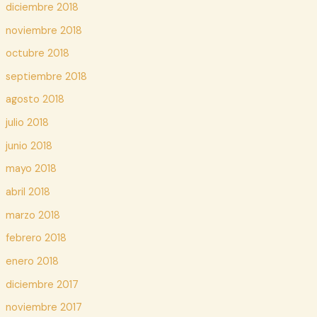
diciembre 2018
noviembre 2018
octubre 2018
septiembre 2018
agosto 2018
julio 2018
junio 2018
mayo 2018
abril 2018
marzo 2018
febrero 2018
enero 2018
diciembre 2017
noviembre 2017