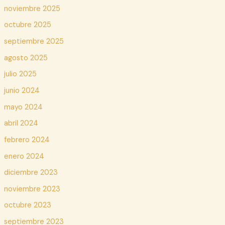
noviembre 2025
octubre 2025
septiembre 2025
agosto 2025
julio 2025
junio 2024
mayo 2024
abril 2024
febrero 2024
enero 2024
diciembre 2023
noviembre 2023
octubre 2023
septiembre 2023