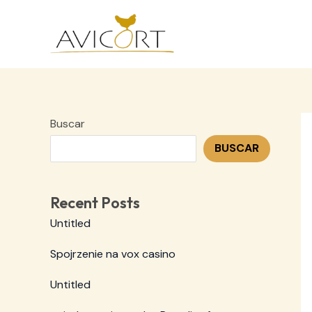
Ir
al
contenido
Buscar
BUSCAR
Recent Posts
Untitled
Spojrzenie na vox casino
Untitled