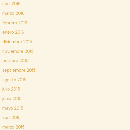
abril 2016
marzo 2016
febrero 2016
enero 2016
diciembre 2015
noviembre 2015
octubre 2015
septiembre 2015
agosto 2015
julio 2015
junio 2015
mayo 2015
abril 2015
marzo 2015