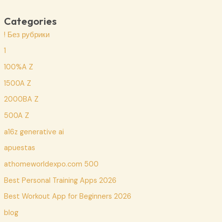
Categories
! Без рубрики
1
100%A Z
1500A Z
2000BA Z
500A Z
a16z generative ai
apuestas
athomeworldexpo.com 500
Best Personal Training Apps 2026
Best Workout App for Beginners 2026
blog