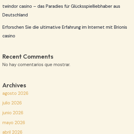
twindor casino – das Paradies für Glücksspielliebhaber aus
Deutschland
Erforschen Sie die ultimative Erfahrung im Internet mit Brionis
casino
Recent Comments
No hay comentarios que mostrar.
Archives
agosto 2026
julio 2026
junio 2026
mayo 2026
abril 2026