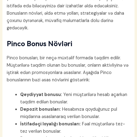
istifadə edə biləcəyinizə dair izahatlar əldə edəcəksiniz.
Bonusların növləri, əldə etmə yolları, strategiyalar və daha
çoxunu öyrənərək, müvafiq məlumatlarla dolu dərinə
gedəcəyik.
Pinco Bonus Növləri
Pinco bonusları, bir neçə müxtəlif formada təqdim edilir.
Müştərilərə təqdim olunan bu bonuslar, onların aktivliyinə və
iştirak edən promosyonlara əsaslanır. Aşağıda Pinco
bonuslarının bəzi əsas növlərini göstəririk:
Qeydiyyat bonusu:
Yeni müştərilərə hesab açarkən
təqdim edilən bonuslar.
Depozit bonusları:
Hesabınıza qoyduğunuz pul
miqdarına əsaslanaraq verilən bonuslar.
İstifadəçi loyalığı bonusları:
Fəal müştərilərə tez-
tez verilən bonuslar.