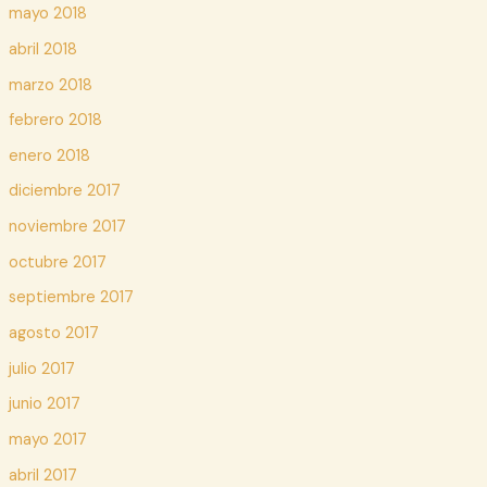
mayo 2018
abril 2018
marzo 2018
febrero 2018
enero 2018
diciembre 2017
noviembre 2017
octubre 2017
septiembre 2017
agosto 2017
julio 2017
junio 2017
mayo 2017
abril 2017