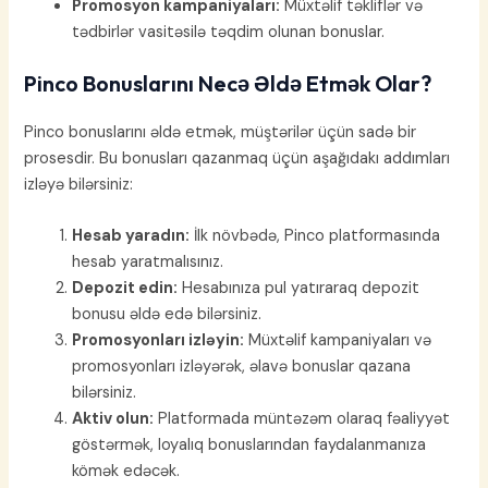
Promosyon kampaniyaları:
Müxtəlif təkliflər və
tədbirlər vasitəsilə təqdim olunan bonuslar.
Pinco Bonuslarını Necə Əldə Etmək Olar?
Pinco bonuslarını əldə etmək, müştərilər üçün sadə bir
prosesdir. Bu bonusları qazanmaq üçün aşağıdakı addımları
izləyə bilərsiniz:
Hesab yaradın:
İlk növbədə, Pinco platformasında
hesab yaratmalısınız.
Depozit edin:
Hesabınıza pul yatıraraq depozit
bonusu əldə edə bilərsiniz.
Promosyonları izləyin:
Müxtəlif kampaniyaları və
promosyonları izləyərək, əlavə bonuslar qazana
bilərsiniz.
Aktiv olun:
Platformada müntəzəm olaraq fəaliyyət
göstərmək, loyalıq bonuslarından faydalanmanıza
kömək edəcək.