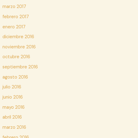
marzo 2017
febrero 2017
enero 2017
diciembre 2016
noviembre 2016
octubre 2016
septiembre 2016
agosto 2016
julio 2016
junio 2016
mayo 2016
abril 2016
marzo 2016
febrero 2016