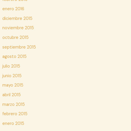
enero 2016
diciembre 2015
noviembre 2015
octubre 2015
septiembre 2015
agosto 2015
julio 2015
junio 2015
mayo 2015
abril 2015
marzo 2015
febrero 2015
enero 2015