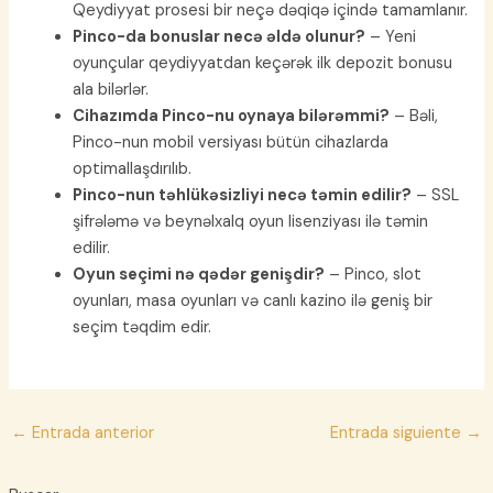
Qeydiyyat prosesi bir neçə dəqiqə içində tamamlanır.
Pinco-da bonuslar necə əldə olunur?
– Yeni
oyunçular qeydiyyatdan keçərək ilk depozit bonusu
ala bilərlər.
Cihazımda Pinco-nu oynaya bilərəmmi?
– Bəli,
Pinco-nun mobil versiyası bütün cihazlarda
optimallaşdırılıb.
Pinco-nun təhlükəsizliyi necə təmin edilir?
– SSL
şifrələmə və beynəlxalq oyun lisenziyası ilə təmin
edilir.
Oyun seçimi nə qədər genişdir?
– Pinco, slot
oyunları, masa oyunları və canlı kazino ilə geniş bir
seçim təqdim edir.
Navegación
←
Entrada anterior
Entrada siguiente
→
de
entradas