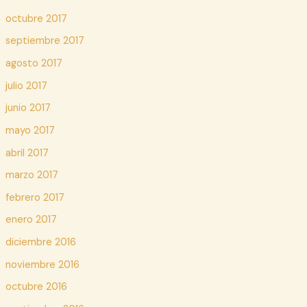
octubre 2017
septiembre 2017
agosto 2017
julio 2017
junio 2017
mayo 2017
abril 2017
marzo 2017
febrero 2017
enero 2017
diciembre 2016
noviembre 2016
octubre 2016