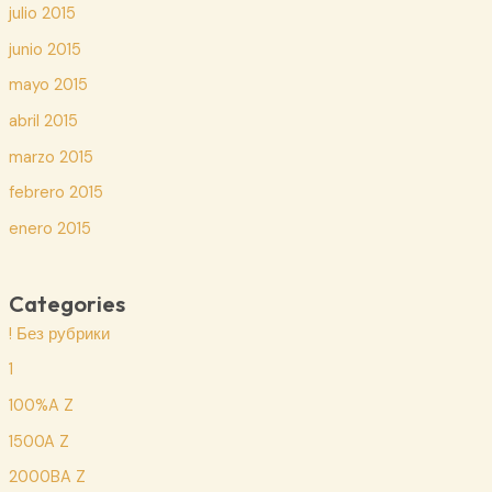
julio 2015
junio 2015
mayo 2015
abril 2015
marzo 2015
febrero 2015
enero 2015
Categories
! Без рубрики
1
100%A Z
1500A Z
2000BA Z