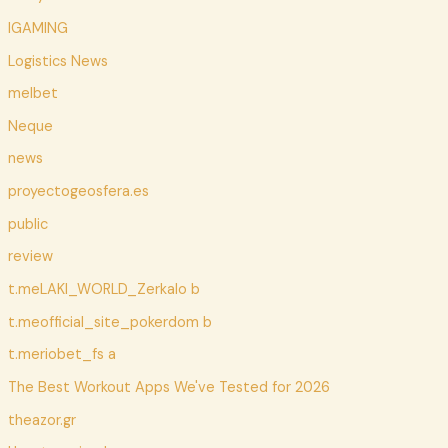
IGAMING
Logistics News
melbet
Neque
news
proyectogeosfera.es
public
review
t.meLAKI_WORLD_Zerkalo b
t.meofficial_site_pokerdom b
t.meriobet_fs a
The Best Workout Apps We've Tested for 2026
theazor.gr