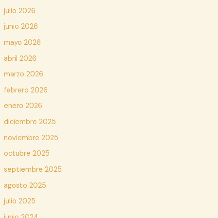
julio 2026
junio 2026
mayo 2026
abril 2026
marzo 2026
febrero 2026
enero 2026
diciembre 2025
noviembre 2025
octubre 2025
septiembre 2025
agosto 2025
julio 2025
junio 2024