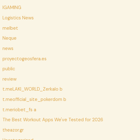
IGAMING
Logistics News
melbet
Neque
news
proyectogeosfera.es
public
review
t.meLAKI_WORLD_Zerkalo b
t.meofficial_site_pokerdom b
t.meriobet_fs a
The Best Workout Apps We've Tested for 2026
theazor.gr