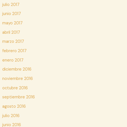
julio 2017
junio 2017
mayo 2017
abril 2017
marzo 2017
febrero 2017
enero 2017
diciembre 2016
noviembre 2016
octubre 2016
septiembre 2016
agosto 2016
julio 2016
junio 2016