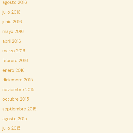
agosto 2016
julio 2016
junio 2016
mayo 2016
abril 2016
marzo 2016
febrero 2016
enero 2016
diciembre 2015
noviembre 2015
octubre 2015
septiembre 2015
agosto 2015
julio 2015