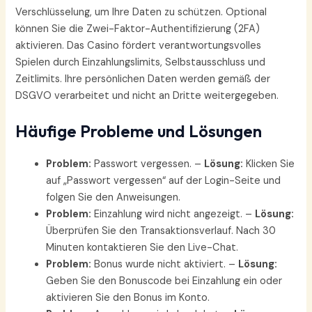
Verschlüsselung, um Ihre Daten zu schützen. Optional
können Sie die Zwei-Faktor-Authentifizierung (2FA)
aktivieren. Das Casino fördert verantwortungsvolles
Spielen durch Einzahlungslimits, Selbstausschluss und
Zeitlimits. Ihre persönlichen Daten werden gemäß der
DSGVO verarbeitet und nicht an Dritte weitergegeben.
Häufige Probleme und Lösungen
Problem:
Passwort vergessen. –
Lösung:
Klicken Sie
auf „Passwort vergessen“ auf der Login-Seite und
folgen Sie den Anweisungen.
Problem:
Einzahlung wird nicht angezeigt. –
Lösung:
Überprüfen Sie den Transaktionsverlauf. Nach 30
Minuten kontaktieren Sie den Live-Chat.
Problem:
Bonus wurde nicht aktiviert. –
Lösung:
Geben Sie den Bonuscode bei Einzahlung ein oder
aktivieren Sie den Bonus im Konto.