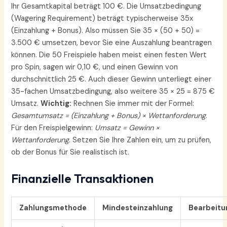
Ihr Gesamtkapital beträgt 100 €. Die Umsatzbedingung
(Wagering Requirement) beträgt typischerweise 35x
(Einzahlung + Bonus). Also müssen Sie 35 × (50 + 50) =
3.500 € umsetzen, bevor Sie eine Auszahlung beantragen
können. Die 50 Freispiele haben meist einen festen Wert
pro Spin, sagen wir 0,10 €, und einen Gewinn von
durchschnittlich 25 €. Auch dieser Gewinn unterliegt einer
35-fachen Umsatzbedingung, also weitere 35 × 25 = 875 €
Umsatz.
Wichtig:
Rechnen Sie immer mit der Formel:
Gesamtumsatz = (Einzahlung + Bonus) × Wettanforderung
.
Für den Freispielgewinn:
Umsatz = Gewinn ×
Wettanforderung
. Setzen Sie Ihre Zahlen ein, um zu prüfen,
ob der Bonus für Sie realistisch ist.
Finanzielle Transaktionen
Zahlungsmethode
Mindesteinzahlung
Bearbeitu