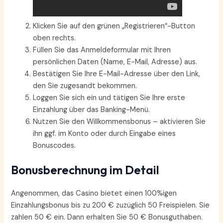
Klicken Sie auf den grünen „Registrieren“-Button
oben rechts.
Füllen Sie das Anmeldeformular mit Ihren
persönlichen Daten (Name, E-Mail, Adresse) aus.
Bestätigen Sie Ihre E-Mail-Adresse über den Link,
den Sie zugesandt bekommen.
Loggen Sie sich ein und tätigen Sie Ihre erste
Einzahlung über das Banking-Menü.
Nutzen Sie den Willkommensbonus – aktivieren Sie
ihn ggf. im Konto oder durch Eingabe eines
Bonuscodes.
Bonusberechnung im Detail
Angenommen, das Casino bietet einen 100%igen
Einzahlungsbonus bis zu 200 € zuzüglich 50 Freispielen. Sie
zahlen 50 € ein. Dann erhalten Sie 50 € Bonusguthaben.