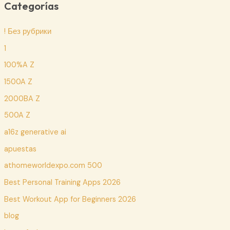
Categorías
! Без рубрики
1
100%A Z
1500A Z
2000BA Z
500A Z
a16z generative ai
apuestas
athomeworldexpo.com 500
Best Personal Training Apps 2026
Best Workout App for Beginners 2026
blog