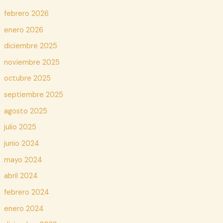
febrero 2026
enero 2026
diciembre 2025
noviembre 2025
octubre 2025
septiembre 2025
agosto 2025
julio 2025
junio 2024
mayo 2024
abril 2024
febrero 2024
enero 2024