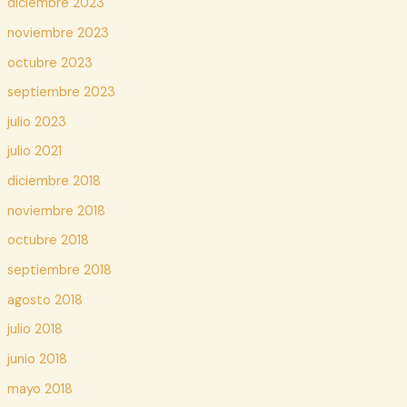
diciembre 2023
noviembre 2023
octubre 2023
septiembre 2023
julio 2023
julio 2021
diciembre 2018
noviembre 2018
octubre 2018
septiembre 2018
agosto 2018
julio 2018
junio 2018
mayo 2018