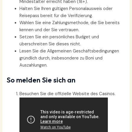
Mindestalter erreicht haben (18+).
Halten Sie Ihren gültigen Personalausweis oder
Reisepass bereit für die Verifizierung.
Wählen Sie eine Zahlungsmethode, die Sie bereits
kennen und der Sie vertrauen.
Setzen Sie ein persönliches Budget und
überschreiten Sie dieses nicht.
Lesen Sie die Allgemeinen Geschäftsbedingungen
gründlich durch, insbesondere zu Boni und
Auszahlungen.
So melden Sie sich an
Besuchen Sie die offizielle Website des Casinos.