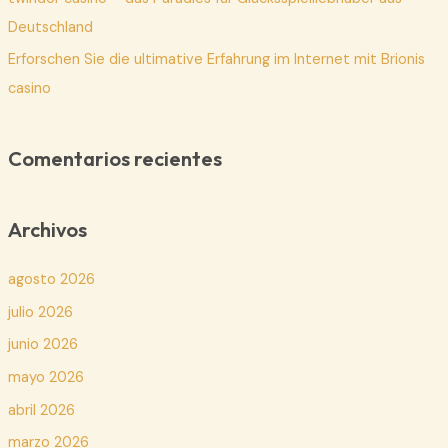
:
Deutschland
Erforschen Sie die ultimative Erfahrung im Internet mit Brionis
casino
Comentarios recientes
Archivos
agosto 2026
julio 2026
junio 2026
mayo 2026
abril 2026
marzo 2026