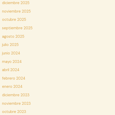
diciembre 2025
noviembre 2025
octubre 2025
septiembre 2025
agosto 2025
julio 2025
junio 2024
mayo 2024
abril 2024
febrero 2024
enero 2024
diciembre 2023
noviembre 2023
octubre 2023