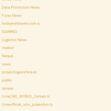
Data Protection News
Forex News
hediyerehberim.com a
IGAMING
Logistics News
melbet
Neque
news
proyectogeosfera.es
public
review
t.meLAKI_WORLD_Zerkalo b
t.meofficial_site_pokerdom b