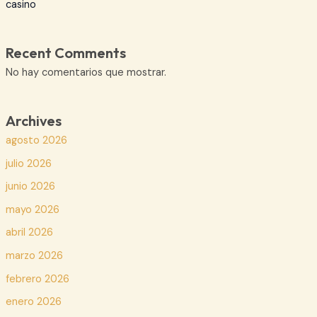
casino
Recent Comments
No hay comentarios que mostrar.
Archives
agosto 2026
julio 2026
junio 2026
mayo 2026
abril 2026
marzo 2026
febrero 2026
enero 2026