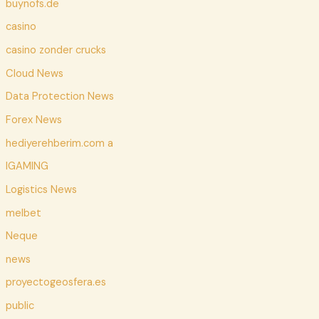
buynofs.de
casino
casino zonder crucks
Cloud News
Data Protection News
Forex News
hediyerehberim.com a
IGAMING
Logistics News
melbet
Neque
news
proyectogeosfera.es
public