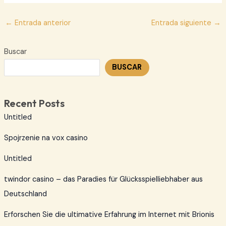
Navegación
←
Entrada anterior
Entrada siguiente
→
de
entradas
Buscar
BUSCAR
Recent Posts
Untitled
Spojrzenie na vox casino
Untitled
twindor casino – das Paradies für Glücksspielliebhaber aus
Deutschland
Erforschen Sie die ultimative Erfahrung im Internet mit Brionis