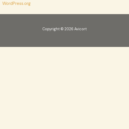
WordPress.org
Copyright © 2026 Avicort