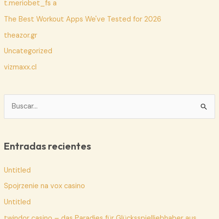
t.meriobet_fs a
The Best Workout Apps We've Tested for 2026
theazor.gr
Uncategorized
vizmaxx.cl
B
u
s
c
Entradas recientes
a
Untitled
r
p
Spojrzenie na vox casino
o
Untitled
r
twindor casino – das Paradies für Glücksspielliebhaber aus