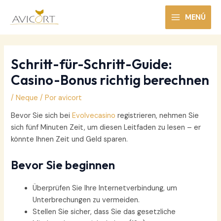
Ir
al
MENÚ
MAIN
contenido
MENU
Schritt-für-Schritt-Guide:
Casino-Bonus richtig berechnen
/
Neque
/ Por
avicort
Bevor Sie sich bei
Evolvecasino
registrieren, nehmen Sie
sich fünf Minuten Zeit, um diesen Leitfaden zu lesen – er
könnte Ihnen Zeit und Geld sparen.
Bevor Sie beginnen
Überprüfen Sie Ihre Internetverbindung, um
Unterbrechungen zu vermeiden.
Stellen Sie sicher, dass Sie das gesetzliche