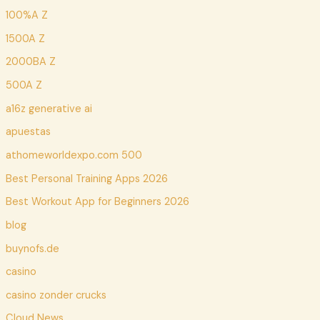
100%A Z
1500A Z
2000BA Z
500A Z
a16z generative ai
apuestas
athomeworldexpo.com 500
Best Personal Training Apps 2026
Best Workout App for Beginners 2026
blog
buynofs.de
casino
casino zonder crucks
Cloud News