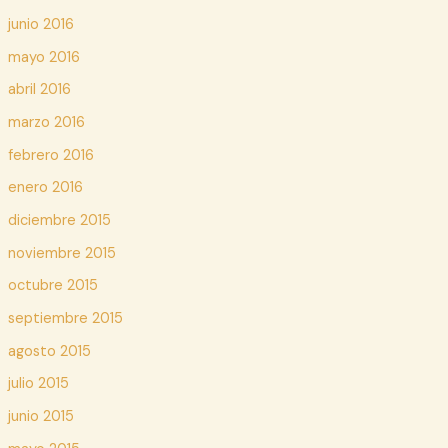
junio 2016
mayo 2016
abril 2016
marzo 2016
febrero 2016
enero 2016
diciembre 2015
noviembre 2015
octubre 2015
septiembre 2015
agosto 2015
julio 2015
junio 2015