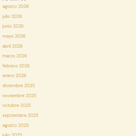
agosto 2026
julio 2026
junio 2026
mayo 2026
abril 2026
marzo 2026
febrero 2026
enero 2026
diciembre 2025
noviembre 2025
octubre 2025
septiembre 2025
agosto 2025
julio 2025