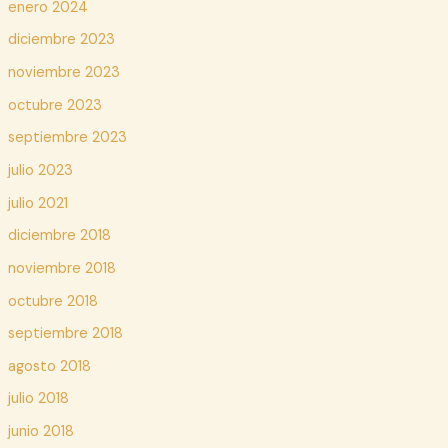
enero 2024
diciembre 2023
noviembre 2023
octubre 2023
septiembre 2023
julio 2023
julio 2021
diciembre 2018
noviembre 2018
octubre 2018
septiembre 2018
agosto 2018
julio 2018
junio 2018