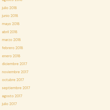
julio 2018
junio 2018
mayo 2018
abril 2018
marzo 2018
febrero 2018
enero 2018
diciembre 2017
noviembre 2017
octubre 2017
septiembre 2017
agosto 2017
julio 2017