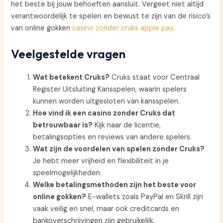
het beste bij jouw behoeften aansluit. Vergeet niet altijd
verantwoordelijk te spelen en bewust te zijn van de risico’s
van online gokken
casino zonder cruks apple pay
.
Veelgestelde vragen
Wat betekent Cruks?
Cruks staat voor Centraal
Register Uitsluiting Kansspelen, waarin spelers
kunnen worden uitgesloten van kansspelen.
Hoe vind ik een casino zonder Cruks dat
betrouwbaar is?
Kijk naar de licentie,
betalingsopties en reviews van andere spelers.
Wat zijn de voordelen van spelen zonder Cruks?
Je hebt meer vrijheid en flexibiliteit in je
speelmogelijkheden.
Welke betalingsmethoden zijn het beste voor
online gokken?
E-wallets zoals PayPal en Skrill zijn
vaak veilig en snel, maar ook creditcards en
bankoverschrijvingen zijn gebruikelijk.