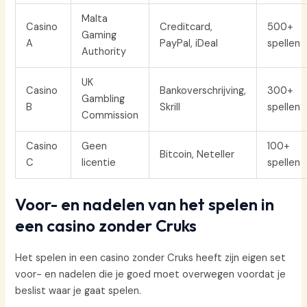
Malta
Casino
Creditcard,
500+
Gaming
A
PayPal, iDeal
spellen
Authority
UK
Casino
Bankoverschrijving,
300+
Gambling
B
Skrill
spellen
Commission
Casino
Geen
100+
Bitcoin, Neteller
C
licentie
spellen
Voor- en nadelen van het spelen in
een casino zonder Cruks
Het spelen in een casino zonder Cruks heeft zijn eigen set
voor- en nadelen die je goed moet overwegen voordat je
beslist waar je gaat spelen.