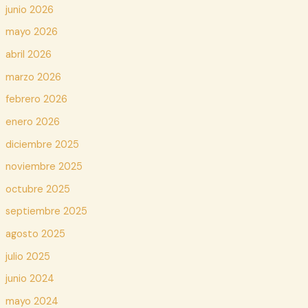
junio 2026
mayo 2026
abril 2026
marzo 2026
febrero 2026
enero 2026
diciembre 2025
noviembre 2025
octubre 2025
septiembre 2025
agosto 2025
julio 2025
junio 2024
mayo 2024