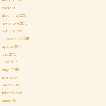
febrero 2016
enero 2016
diciembre 2015
noviembre 2015
octubre 2015
septiembre 2015
agosto 2015
julio 2015
junio 2015
mayo 2015
abril 2015
marzo 2015
febrero 2015
enero 2015