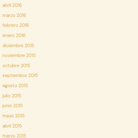
abril 2016
marzo 2016
febrero 2016
enero 2016
diciembre 2015
noviembre 2015
octubre 2015
septiembre 2015
agosto 2015
julio 2015
junio 2015
mayo 2015
abril 2015
marzo 2015