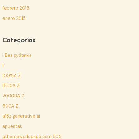
febrero 2015
enero 2015
Categorías
! Без рубрики
1
100%A Z
1500A Z
2000BA Z
500A Z
a16z generative ai
apuestas
athomeworldexpo.com 500