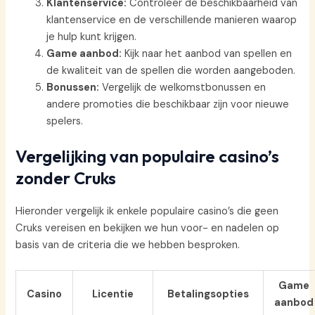
Klantenservice:
Controleer de beschikbaarheid van
klantenservice en de verschillende manieren waarop
je hulp kunt krijgen.
Game aanbod:
Kijk naar het aanbod van spellen en
de kwaliteit van de spellen die worden aangeboden.
Bonussen:
Vergelijk de welkomstbonussen en
andere promoties die beschikbaar zijn voor nieuwe
spelers.
Vergelijking van populaire casino’s
zonder Cruks
Hieronder vergelijk ik enkele populaire casino’s die geen
Cruks vereisen en bekijken we hun voor- en nadelen op
basis van de criteria die we hebben besproken.
Game
Casino
Licentie
Betalingsopties
aanbod