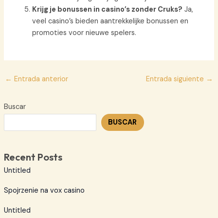
Krijg je bonussen in casino’s zonder Cruks?
Ja,
veel casino’s bieden aantrekkelijke bonussen en
promoties voor nieuwe spelers.
Navegación
←
Entrada anterior
Entrada siguiente
→
de
entradas
Buscar
BUSCAR
Recent Posts
Untitled
Spojrzenie na vox casino
Untitled