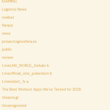
IGAMING
Logistics News
melbet
Neque
news
proyectogeosfera.es
public
review
t.meLAKI_WORLD_Zerkalo b
t.meofficial_site_pokerdom b
t.meriobet_fs a
The Best Workout Apps We've Tested for 2026
theazor.gr
Uncategorized