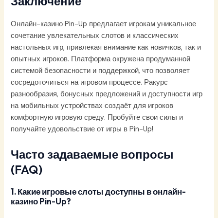
Заключение
Онлайн-казино Pin-Up предлагает игрокам уникальное
сочетание увлекательных слотов и классических
настольных игр, привлекая внимание как новичков, так и
опытных игроков. Платформа окружена продуманной
системой безопасности и поддержкой, что позволяет
сосредоточиться на игровом процессе. Ракурс
разнообразия, бонусных предложений и доступности игр
на мобильных устройствах создаёт для игроков
комфортную игровую среду. Пробуйте свои силы и
получайте удовольствие от игры в Pin-Up!
Часто задаваемые вопросы
(FAQ)
1. Какие игровые слоты доступны в онлайн-
казино Pin-Up?