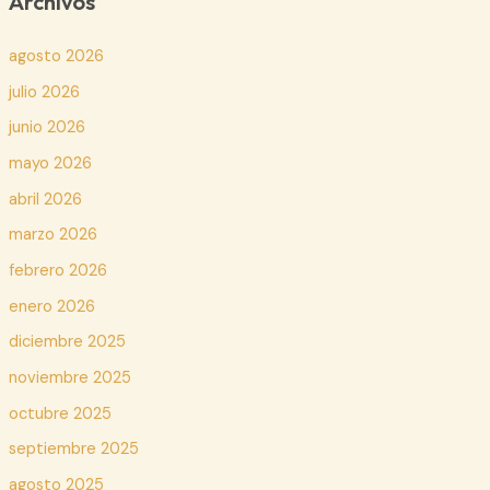
Archivos
agosto 2026
julio 2026
junio 2026
mayo 2026
abril 2026
marzo 2026
febrero 2026
enero 2026
diciembre 2025
noviembre 2025
octubre 2025
septiembre 2025
agosto 2025