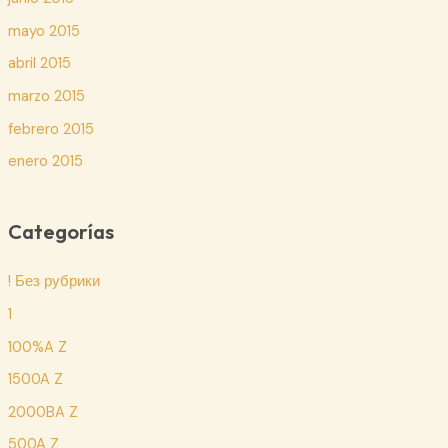
mayo 2015
abril 2015
marzo 2015
febrero 2015
enero 2015
Categorías
! Без рубрики
1
100%A Z
1500A Z
2000BA Z
500A Z