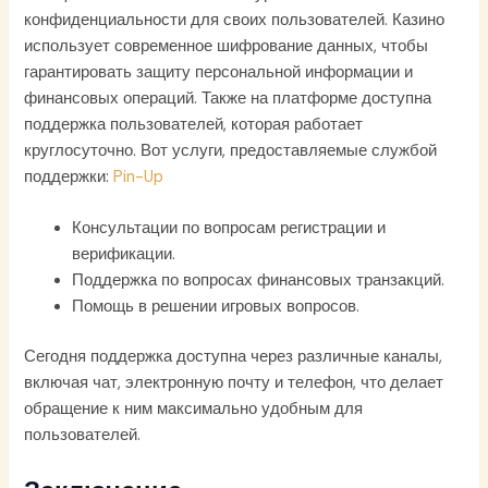
конфиденциальности для своих пользователей. Казино
использует современное шифрование данных, чтобы
гарантировать защиту персональной информации и
финансовых операций. Также на платформе доступна
поддержка пользователей, которая работает
круглосуточно. Вот услуги, предоставляемые службой
поддержки:
Pin-Up
Консультации по вопросам регистрации и
верификации.
Поддержка по вопросах финансовых транзакций.
Помощь в решении игровых вопросов.
Сегодня поддержка доступна через различные каналы,
включая чат, электронную почту и телефон, что делает
обращение к ним максимально удобным для
пользователей.