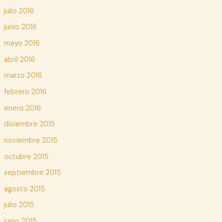
julio 2016
junio 2016
mayo 2016
abril 2016
marzo 2016
febrero 2016
enero 2016
diciembre 2015
noviembre 2015
octubre 2015
septiembre 2015
agosto 2015
julio 2015
junio 2015