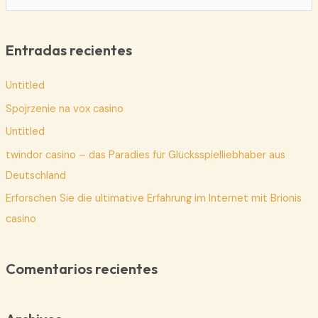
u
s
c
Entradas recientes
a
Untitled
r
p
Spojrzenie na vox casino
o
Untitled
r
twindor casino – das Paradies für Glücksspielliebhaber aus
:
Deutschland
Erforschen Sie die ultimative Erfahrung im Internet mit Brionis
casino
Comentarios recientes