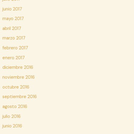
junio 2017
mayo 2017
abril 2017
marzo 2017
febrero 2017
enero 2017
diciembre 2016
noviembre 2016
octubre 2016
septiembre 2016
agosto 2016
julio 2016
junio 2016