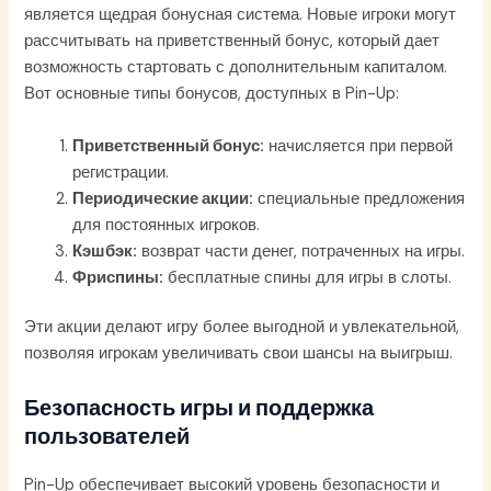
является щедрая бонусная система. Новые игроки могут
рассчитывать на приветственный бонус, который дает
возможность стартовать с дополнительным капиталом.
Вот основные типы бонусов, доступных в Pin-Up:
Приветственный бонус:
начисляется при первой
регистрации.
Периодические акции:
специальные предложения
для постоянных игроков.
Кэшбэк:
возврат части денег, потраченных на игры.
Фриспины:
бесплатные спины для игры в слоты.
Эти акции делают игру более выгодной и увлекательной,
позволяя игрокам увеличивать свои шансы на выигрыш.
Безопасность игры и поддержка
пользователей
Pin-Up обеспечивает высокий уровень безопасности и