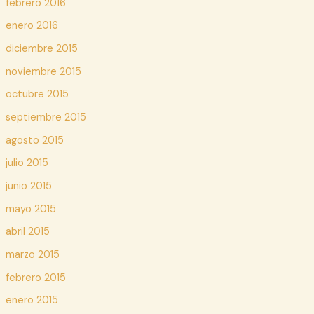
febrero 2016
enero 2016
diciembre 2015
noviembre 2015
octubre 2015
septiembre 2015
agosto 2015
julio 2015
junio 2015
mayo 2015
abril 2015
marzo 2015
febrero 2015
enero 2015