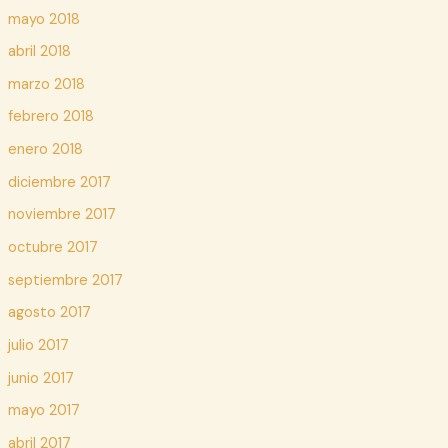
mayo 2018
abril 2018
marzo 2018
febrero 2018
enero 2018
diciembre 2017
noviembre 2017
octubre 2017
septiembre 2017
agosto 2017
julio 2017
junio 2017
mayo 2017
abril 2017