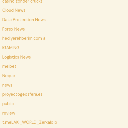
casino zonder crucks
Cloud News
Data Protection News
Forex News
hediyerehberim.com a
IGAMING
Logistics News
melbet
Neque
news
proyectogeosfera.es
public
review
t.meLAKI_WORLD_Zerkalo b