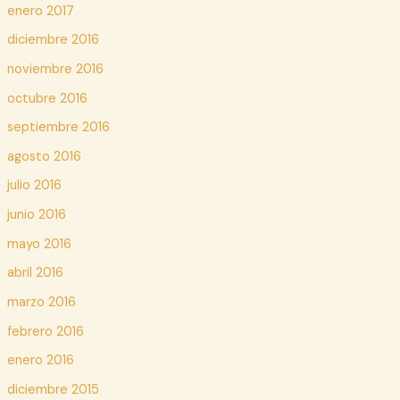
enero 2017
diciembre 2016
noviembre 2016
octubre 2016
septiembre 2016
agosto 2016
julio 2016
junio 2016
mayo 2016
abril 2016
marzo 2016
febrero 2016
enero 2016
diciembre 2015