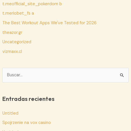
t.meofficial_site_pokerdom b
t.meriobet_fs a
The Best Workout Apps We've Tested for 2026
theazor.gr
Uncategorized
vizmaxx.cl
B
u
s
c
Entradas recientes
a
Untitled
r
p
Spojrzenie na vox casino