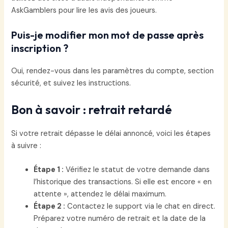
AskGamblers pour lire les avis des joueurs.
Puis-je modifier mon mot de passe après
inscription ?
Oui, rendez-vous dans les paramètres du compte, section
sécurité, et suivez les instructions.
Bon à savoir : retrait retardé
Si votre retrait dépasse le délai annoncé, voici les étapes
à suivre :
Étape 1 :
Vérifiez le statut de votre demande dans
l’historique des transactions. Si elle est encore « en
attente », attendez le délai maximum.
Étape 2 :
Contactez le support via le chat en direct.
Préparez votre numéro de retrait et la date de la