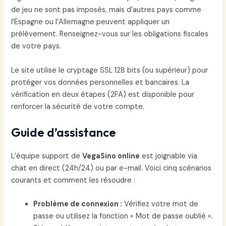
de jeu ne sont pas imposés, mais d’autres pays comme
l’Espagne ou l’Allemagne peuvent appliquer un
prélèvement. Renseignez-vous sur les obligations fiscales
de votre pays.
Le site utilise le cryptage SSL 128 bits (ou supérieur) pour
protéger vos données personnelles et bancaires. La
vérification en deux étapes (2FA) est disponible pour
renforcer la sécurité de votre compte.
Guide d’assistance
L’équipe support de
VegaSino online
est joignable via
chat en direct (24h/24) ou par e-mail. Voici cinq scénarios
courants et comment les résoudre :
Problème de connexion :
Vérifiez votre mot de
passe ou utilisez la fonction « Mot de passe oublié ».