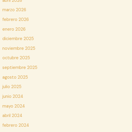
abril 2026
marzo 2026
febrero 2026
enero 2026
diciembre 2025
noviembre 2025
octubre 2025
septiembre 2025
agosto 2025
julio 2025
junio 2024
mayo 2024
abril 2024
febrero 2024