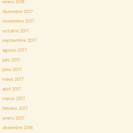
enero 2018
diciembre 2017
noviembre 2017
octubre 2017
septiembre 2017
agosto 2017
julio 2017
junio 2017
mayo 2017
abril 2017
marzo 2017
febrero 2017
enero 2017
diciembre 2016