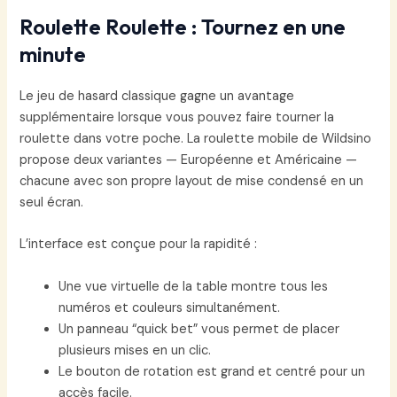
Roulette Roulette : Tournez en une
minute
Le jeu de hasard classique gagne un avantage
supplémentaire lorsque vous pouvez faire tourner la
roulette dans votre poche. La roulette mobile de Wildsino
propose deux variantes — Européenne et Américaine —
chacune avec son propre layout de mise condensé en un
seul écran.
L’interface est conçue pour la rapidité :
Une vue virtuelle de la table montre tous les
numéros et couleurs simultanément.
Un panneau “quick bet” vous permet de placer
plusieurs mises en un clic.
Le bouton de rotation est grand et centré pour un
accès facile.