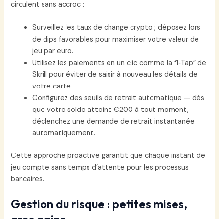
circulent sans accroc :
Surveillez les taux de change crypto ; déposez lors
de dips favorables pour maximiser votre valeur de
jeu par euro.
Utilisez les paiements en un clic comme la “1‑Tap” de
Skrill pour éviter de saisir à nouveau les détails de
votre carte.
Configurez des seuils de retrait automatique — dès
que votre solde atteint €200 à tout moment,
déclenchez une demande de retrait instantanée
automatiquement.
Cette approche proactive garantit que chaque instant de
jeu compte sans temps d’attente pour les processus
bancaires.
Gestion du risque : petites mises,