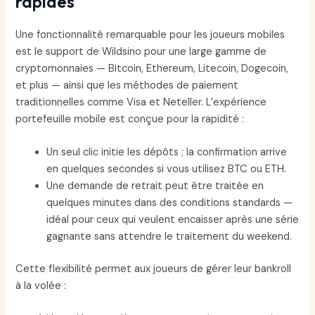
rapides
Une fonctionnalité remarquable pour les joueurs mobiles
est le support de Wildsino pour une large gamme de
cryptomonnaies — Bitcoin, Ethereum, Litecoin, Dogecoin,
et plus — ainsi que les méthodes de paiement
traditionnelles comme Visa et Neteller. L’expérience
portefeuille mobile est conçue pour la rapidité :
Un seul clic initie les dépôts ; la confirmation arrive
en quelques secondes si vous utilisez BTC ou ETH.
Une demande de retrait peut être traitée en
quelques minutes dans des conditions standards —
idéal pour ceux qui veulent encaisser après une série
gagnante sans attendre le traitement du weekend.
Cette flexibilité permet aux joueurs de gérer leur bankroll
à la volée :