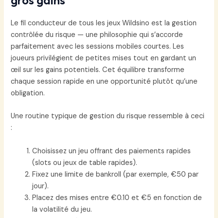
gros gains
Le fil conducteur de tous les jeux Wildsino est la gestion
contrôlée du risque — une philosophie qui s’accorde
parfaitement avec les sessions mobiles courtes. Les
joueurs privilégient de petites mises tout en gardant un
œil sur les gains potentiels. Cet équilibre transforme
chaque session rapide en une opportunité plutôt qu’une
obligation.
Une routine typique de gestion du risque ressemble à ceci
:
Choisissez un jeu offrant des paiements rapides
(slots ou jeux de table rapides).
Fixez une limite de bankroll (par exemple, €50 par
jour).
Placez des mises entre €0.10 et €5 en fonction de
la volatilité du jeu.