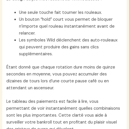
Une seule touche fait tourner les rouleaux.
Un bouton “hold” court vous permet de bloquer
n’importe quel rouleau instantanément avant de
relancer.
Les symboles Wild déclenchent des auto‑rouleaux
qui peuvent produire des gains sans clics
supplémentaires.
Étant donné que chaque rotation dure moins de quinze
secondes en moyenne, vous pouvez accumuler des
dizaines de tours lors d’une courte pause café ou en
attendant un ascenseur.
Le tableau des paiements est facile à lire, vous
permettant de voir instantanément quelles combinaisons
sont les plus importantes. Cette clarté vous aide à
surveiller votre bankroll tout en profitant du plaisir visuel