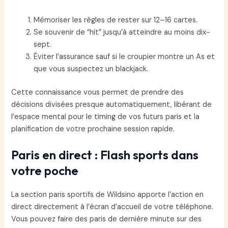
Mémoriser les règles de rester sur 12–16 cartes.
Se souvenir de “hit” jusqu’à atteindre au moins dix-
sept.
Éviter l’assurance sauf si le croupier montre un As et
que vous suspectez un blackjack.
Cette connaissance vous permet de prendre des
décisions divisées presque automatiquement, libérant de
l’espace mental pour le timing de vos futurs paris et la
planification de votre prochaine session rapide.
Paris en direct : Flash sports dans
votre poche
La section paris sportifs de Wildsino apporte l’action en
direct directement à l’écran d’accueil de votre téléphone.
Vous pouvez faire des paris de dernière minute sur des