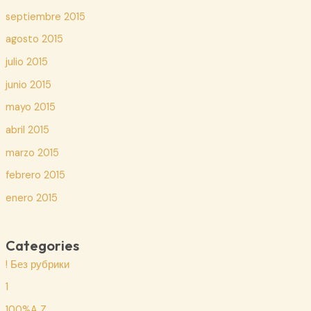
septiembre 2015
agosto 2015
julio 2015
junio 2015
mayo 2015
abril 2015
marzo 2015
febrero 2015
enero 2015
Categories
! Без рубрики
1
100%A Z