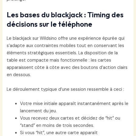
Les bases du blackjack : Timing des
décisions sur le téléphone
Le blackjack sur Wildsino offre une expérience épurée qui
s’adapte aux contraintes mobiles tout en conservant les
éléments stratégiques essentiels. La disposition de la
table est compacte mais fonctionnelle : les cartes
apparaissent côte à côte avec des boutons d’action clairs
en dessous.
Le déroulement typique d’une session ressemble à ceci :
Votre mise initiale apparaît instantanément après le
lancement du jeu.
Vous recevez deux cartes et décidez de “hit” ou
“stand” en moins de trois secondes.
Si vous “hit”, une autre carte apparaît