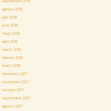
septiembre 2018
agosto 2018
julio 2018
junio 2018
mayo 2018
abril 2018
marzo 2018
febrero 2018
enero 2018
diciembre 2017
noviembre 2017
octubre 2017
septiembre 2017
agosto 2017