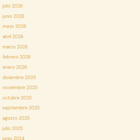
julio 2026
junio 2026
mayo 2026
abril 2026
marzo 2026
febrero 2026
enero 2026
diciembre 2025
noviembre 2025
octubre 2025
septiembre 2025
agosto 2025
julio 2025
junio 2024