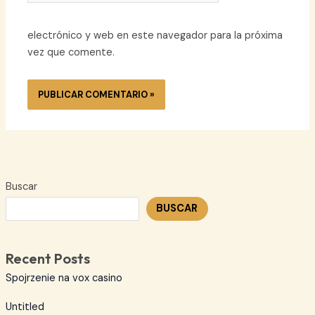
electrónico y web en este navegador para la próxima
vez que comente.
Buscar
BUSCAR
Recent Posts
Spojrzenie na vox casino
Untitled