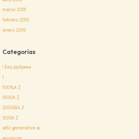
marzo 2015
febrero 2015
enero 2015
Categorías
! Без рубрики
1
100%A Z
1500A Z
2000BA Z
500A Z
a16z generative ai
apuestas