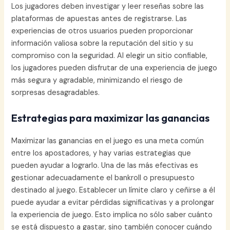
Los jugadores deben investigar y leer reseñas sobre las
plataformas de apuestas antes de registrarse. Las
experiencias de otros usuarios pueden proporcionar
información valiosa sobre la reputación del sitio y su
compromiso con la seguridad. Al elegir un sitio confiable,
los jugadores pueden disfrutar de una experiencia de juego
más segura y agradable, minimizando el riesgo de
sorpresas desagradables.
Estrategias para maximizar las ganancias
Maximizar las ganancias en el juego es una meta común
entre los apostadores, y hay varias estrategias que
pueden ayudar a lograrlo. Una de las más efectivas es
gestionar adecuadamente el bankroll o presupuesto
destinado al juego. Establecer un límite claro y ceñirse a él
puede ayudar a evitar pérdidas significativas y a prolongar
la experiencia de juego. Esto implica no sólo saber cuánto
se está dispuesto a gastar, sino también conocer cuándo