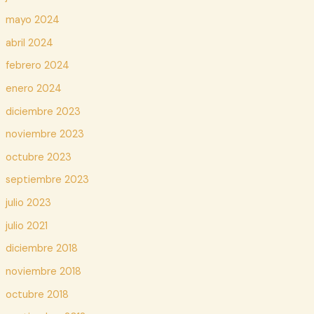
mayo 2024
abril 2024
febrero 2024
enero 2024
diciembre 2023
noviembre 2023
octubre 2023
septiembre 2023
julio 2023
julio 2021
diciembre 2018
noviembre 2018
octubre 2018