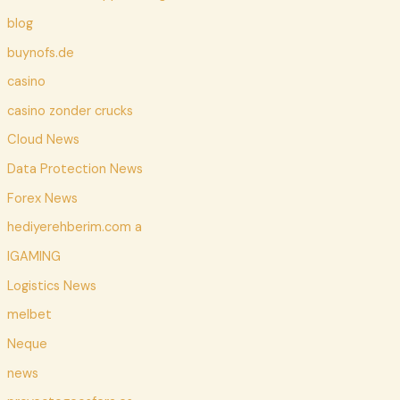
blog
buynofs.de
casino
casino zonder crucks
Cloud News
Data Protection News
Forex News
hediyerehberim.com a
IGAMING
Logistics News
melbet
Neque
news