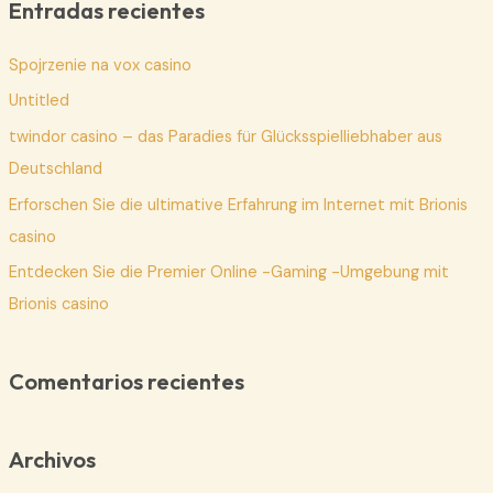
c
Entradas recientes
a
Spojrzenie na vox casino
r
p
Untitled
o
twindor casino – das Paradies für Glücksspielliebhaber aus
r
Deutschland
:
Erforschen Sie die ultimative Erfahrung im Internet mit Brionis
casino
Entdecken Sie die Premier Online -Gaming -Umgebung mit
Brionis casino
Comentarios recientes
Archivos