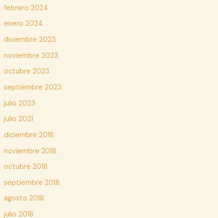
febrero 2024
enero 2024
diciembre 2023
noviembre 2023
octubre 2023
septiembre 2023
julio 2023
julio 2021
diciembre 2018
noviembre 2018
octubre 2018
septiembre 2018
agosto 2018
julio 2018