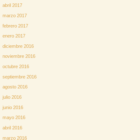
abril 2017
marzo 2017
febrero 2017
enero 2017
diciembre 2016
noviembre 2016
octubre 2016
septiembre 2016
agosto 2016
julio 2016
junio 2016
mayo 2016
abril 2016
marzo 2016