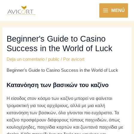
Ir
MENÚ
al
MAIN
contenido
MENU
Beginner's Guide to Casino
Success in the World of Luck
Deja un comentario
/
public
/ Por
avicort
Beginner's Guide to Casino Success in the World of Luck
Κατανόηση των βασικών του καζίνο
Η είσοδος στον κόσμο των καζίνο μπορεί να φαίνεται
τρομακτική για τους αρχάριους, αλλά με μια καλή
κατανόηση των βασικών, όλα γίνονται πιο ευχάριστα. Τα
καζίνο προσφέρουν διάφορους τύπους παιχνιδιών, όπως
κουλοχέρηδες, παιχνίδια καρτών και ζωντανά παιχνίδια με