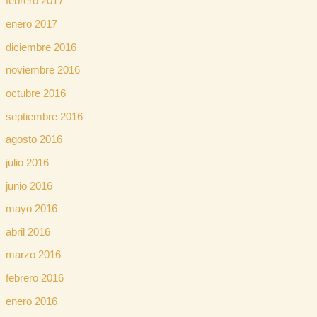
febrero 2017
enero 2017
diciembre 2016
noviembre 2016
octubre 2016
septiembre 2016
agosto 2016
julio 2016
junio 2016
mayo 2016
abril 2016
marzo 2016
febrero 2016
enero 2016