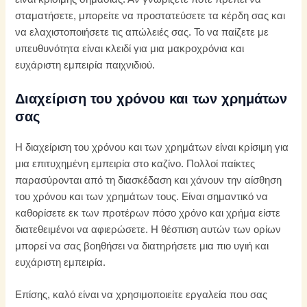
σταματήσετε, μπορείτε να προστατεύσετε τα κέρδη σας και
να ελαχιστοποιήσετε τις απώλειές σας. Το να παίζετε με
υπευθυνότητα είναι κλειδί για μια μακροχρόνια και
ευχάριστη εμπειρία παιχνιδιού.
Διαχείριση του χρόνου και των χρημάτων
σας
Η διαχείριση του χρόνου και των χρημάτων είναι κρίσιμη για
μια επιτυχημένη εμπειρία στο καζίνο. Πολλοί παίκτες
παρασύρονται από τη διασκέδαση και χάνουν την αίσθηση
του χρόνου και των χρημάτων τους. Είναι σημαντικό να
καθορίσετε εκ των προτέρων πόσο χρόνο και χρήμα είστε
διατεθειμένοι να αφιερώσετε. Η θέσπιση αυτών των ορίων
μπορεί να σας βοηθήσει να διατηρήσετε μια πιο υγιή και
ευχάριστη εμπειρία.
Επίσης, καλό είναι να χρησιμοποιείτε εργαλεία που σας