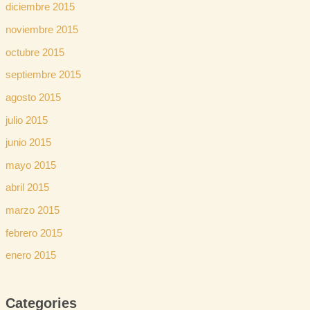
diciembre 2015
noviembre 2015
octubre 2015
septiembre 2015
agosto 2015
julio 2015
junio 2015
mayo 2015
abril 2015
marzo 2015
febrero 2015
enero 2015
Categories