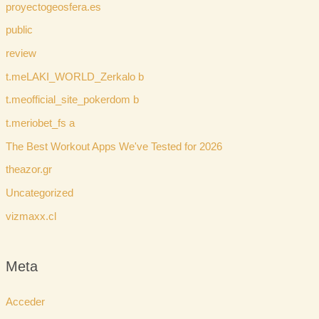
proyectogeosfera.es
public
review
t.meLAKI_WORLD_Zerkalo b
t.meofficial_site_pokerdom b
t.meriobet_fs a
The Best Workout Apps We've Tested for 2026
theazor.gr
Uncategorized
vizmaxx.cl
Meta
Acceder