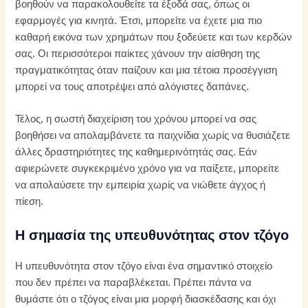
βοηθούν να παρακολουθείτε τα έξοδά σας, όπως οι
εφαρμογές για κινητά. Έτσι, μπορείτε να έχετε μια πιο
καθαρή εικόνα των χρημάτων που ξοδεύετε και των κερδών
σας. Οι περισσότεροι παίκτες χάνουν την αίσθηση της
πραγματικότητας όταν παίζουν και μια τέτοια προσέγγιση
μπορεί να τους αποτρέψει από αλόγιστες δαπάνες.
Τέλος, η σωστή διαχείριση του χρόνου μπορεί να σας
βοηθήσει να απολαμβάνετε τα παιχνίδια χωρίς να θυσιάζετε
άλλες δραστηριότητες της καθημερινότητάς σας. Εάν
αφιερώνετε συγκεκριμένο χρόνο για να παίξετε, μπορείτε
να απολαύσετε την εμπειρία χωρίς να νιώθετε άγχος ή
πίεση.
Η σημασία της υπευθυνότητας στον τζόγο
Η υπευθυνότητα στον τζόγο είναι ένα σημαντικό στοιχείο
που δεν πρέπει να παραβλέκεται. Πρέπει πάντα να
θυμάστε ότι ο τζόγος είναι μια μορφή διασκέδασης και όχι