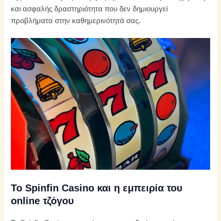
και ασφαλής δραστηριότητα που δεν δημιουργεί
προβλήματα στην καθημερινότητά σας.
Το Spinfin Casino και η εμπειρία του
online τζόγου