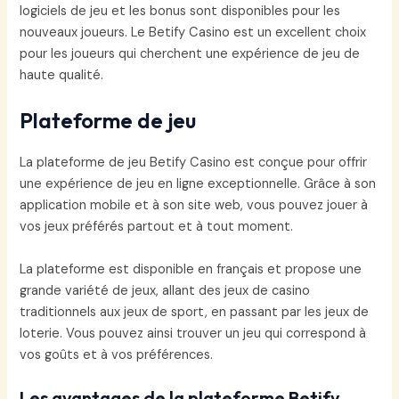
logiciels de jeu et les bonus sont disponibles pour les
nouveaux joueurs. Le Betify Casino est un excellent choix
pour les joueurs qui cherchent une expérience de jeu de
haute qualité.
Plateforme de jeu
La plateforme de jeu Betify Casino est conçue pour offrir
une expérience de jeu en ligne exceptionnelle. Grâce à son
application mobile et à son site web, vous pouvez jouer à
vos jeux préférés partout et à tout moment.
La plateforme est disponible en français et propose une
grande variété de jeux, allant des jeux de casino
traditionnels aux jeux de sport, en passant par les jeux de
loterie. Vous pouvez ainsi trouver un jeu qui correspond à
vos goûts et à vos préférences.
Les avantages de la plateforme Betify