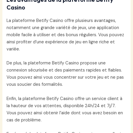
Casino
La plateforme Betify Casino offre plusieurs avantages,
notamment une grande variété de jeux, une application
mobile facile à utiliser et des bonus réguliers. Vous pouvez
ainsi profiter d’une expérience de jeu en ligne riche et
variée.
De plus, la plateforme Betify Casino propose une
connexion sécurisée et des paiements rapides et fiables.
Vous pouvez ainsi vous concentrer sur votre jeu et ne pas
vous soucier des formalités.
Enfin, la plateforme Betify Casino offre un service client à
la hauteur de vos attentes, disponible 24h/24 et 7j/7.
Vous pouvez ainsi obtenir l’aide dont vous avez besoin en
cas de problème.