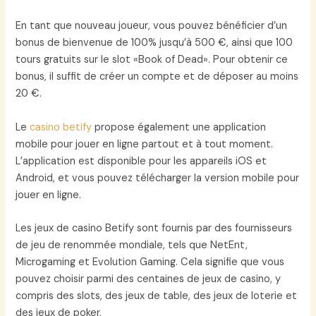
En tant que nouveau joueur, vous pouvez bénéficier d’un
bonus de bienvenue de 100% jusqu’à 500 €, ainsi que 100
tours gratuits sur le slot «Book of Dead». Pour obtenir ce
bonus, il suffit de créer un compte et de déposer au moins
20 €.
Le
casino betify
propose également une application
mobile pour jouer en ligne partout et à tout moment.
L’application est disponible pour les appareils iOS et
Android, et vous pouvez télécharger la version mobile pour
jouer en ligne.
Les jeux de casino Betify sont fournis par des fournisseurs
de jeu de renommée mondiale, tels que NetEnt,
Microgaming et Evolution Gaming. Cela signifie que vous
pouvez choisir parmi des centaines de jeux de casino, y
compris des slots, des jeux de table, des jeux de loterie et
des jeux de poker.