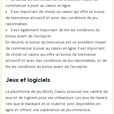
commencer à jouer au casino en ligne.
Il est important de choisir un casino qui offre un bonus
de bienvenue attractif et avec des conditions de jeu
raisonnables.
Il est également important de lire les conditions du
bonus avant de l’accepter.
En résumé, le bonus de bienvenue est un excellent moyen
de commencer à jouer au casino en ligne. Il est important
de choisir un casino qui offre un bonus de bienvenue
attractif et avec des conditions de jeu raisonnables, et de
lire les conditions du bonus avant de l’accepter.
Jeux et logiciels
La plateforme de jeu Betify Casino propose une variété de
jeux et de logiciels pour ses utilisateurs. Les jeux de hasard,
tels que le blackjack et le roulette, sont disponibles en
ligne et offrent une expérience de jeu immersive.