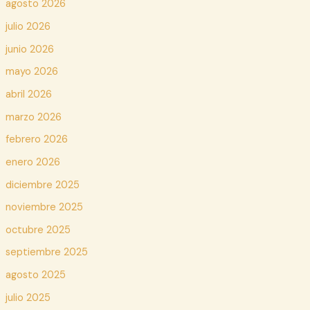
agosto 2026
julio 2026
junio 2026
mayo 2026
abril 2026
marzo 2026
febrero 2026
enero 2026
diciembre 2025
noviembre 2025
octubre 2025
septiembre 2025
agosto 2025
julio 2025