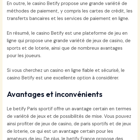
En outre, le casino Betify propose une grande variété de
méthodes de paiement, y compris les cartes de crédit, les
transferts bancaires et les services de paiement en ligne.
En résumé, le casino Betify est une plateforme de jeu en
ligne qui propose une grande variété de jeux de casino, de
sports et de loterie, ainsi que de nombreux avantages
pour les joueurs.
Si vous cherchez un casino en ligne fiable et sécurisé, le
casino Betify est une excellente option à considérer.
Avantages et inconvénients
Le betify Paris sportif offre un avantage certain en termes
de variété de jeux et de possibilités de mise. Vous pouvez
ainsi profiter de jeux de casino, de paris sportifs et de jeux
de loterie, ce qui est un avantage certain pour les
amateurs de jeu. De plus, le betify France propose des