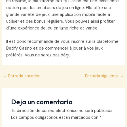
En résumé, la plateforme Betify Casino est une excellente
option pour les amateurs de jeu en ligne. Elle offre une
grande variété de jeux, une application mobile facile à
utiliser et des bonus réguliers. Vous pouvez ainsi profiter
d’une expérience de jeu en ligne riche et variée.
Il est donc recommandé de vous inscrire sur la plateforme
Betify Casino et de commencer à jouer à vos jeux
préférés. Vous ne serez pas déçu !
Navegación
←
Entrada anterior
Entrada siguiente
→
de
entradas
Deja un comentario
Tu dirección de correo electrónico no será publicada.
Los campos obligatorios están marcados con
*