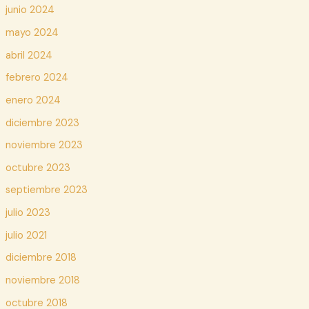
junio 2024
mayo 2024
abril 2024
febrero 2024
enero 2024
diciembre 2023
noviembre 2023
octubre 2023
septiembre 2023
julio 2023
julio 2021
diciembre 2018
noviembre 2018
octubre 2018