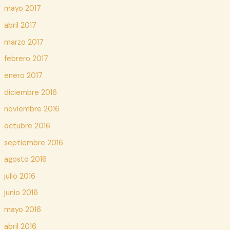
mayo 2017
abril 2017
marzo 2017
febrero 2017
enero 2017
diciembre 2016
noviembre 2016
octubre 2016
septiembre 2016
agosto 2016
julio 2016
junio 2016
mayo 2016
abril 2016