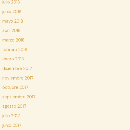
julio 2018
junio 2018
mayo 2018
abril 2018
marzo 2018
febrero 2018
enero 2018
diciembre 2017
noviembre 2017
octubre 2017
septiembre 2017
agosto 2017
julio 2017
junio 2017