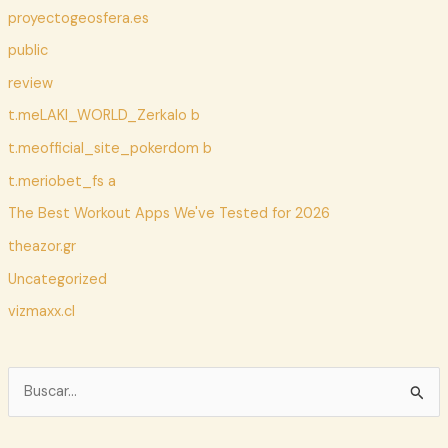
proyectogeosfera.es
public
review
t.meLAKI_WORLD_Zerkalo b
t.meofficial_site_pokerdom b
t.meriobet_fs a
The Best Workout Apps We've Tested for 2026
theazor.gr
Uncategorized
vizmaxx.cl
B
u
s