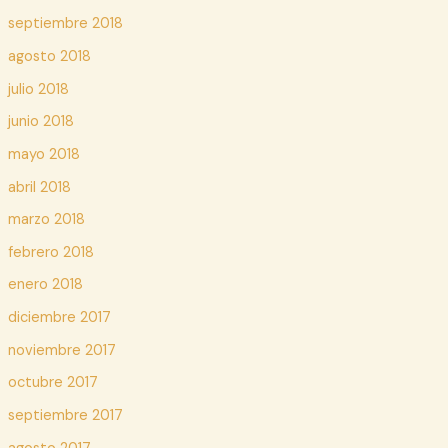
septiembre 2018
agosto 2018
julio 2018
junio 2018
mayo 2018
abril 2018
marzo 2018
febrero 2018
enero 2018
diciembre 2017
noviembre 2017
octubre 2017
septiembre 2017