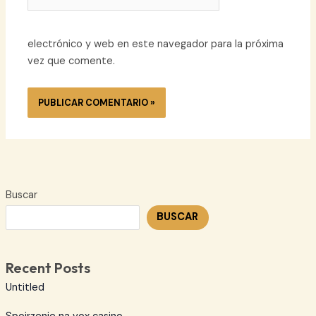
electrónico y web en este navegador para la próxima
vez que comente.
Buscar
BUSCAR
Recent Posts
Untitled