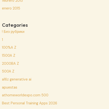
febrero 2015
enero 2015
Categories
! Без рубрики
1
100%A Z
1500A Z
2000BA Z
500A Z
a16z generative ai
apuestas
athomeworldexpo.com 500
Best Personal Training Apps 2026