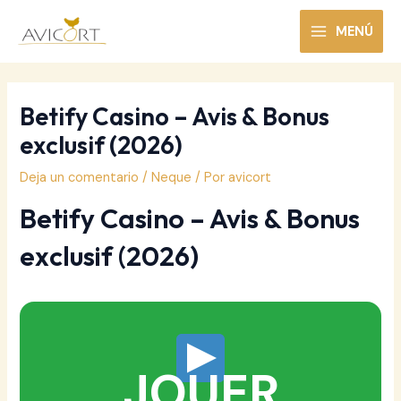
Ir
al
MENÚ
MAIN
contenido
MENU
Betify Casino – Avis & Bonus
exclusif (2026)
Deja un comentario
/
Neque
/ Por
avicort
Betify Casino – Avis & Bonus
exclusif (2026)
JOUER