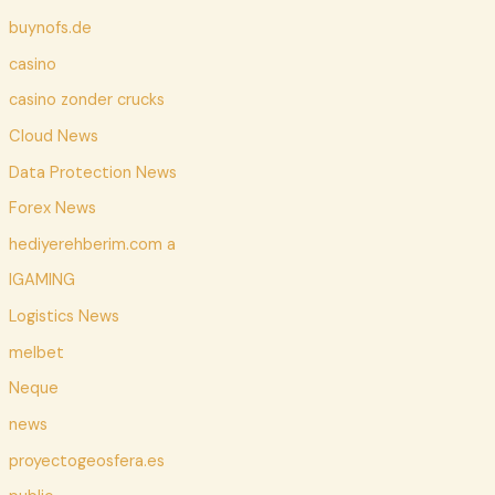
buynofs.de
casino
casino zonder crucks
Cloud News
Data Protection News
Forex News
hediyerehberim.com a
IGAMING
Logistics News
melbet
Neque
news
proyectogeosfera.es