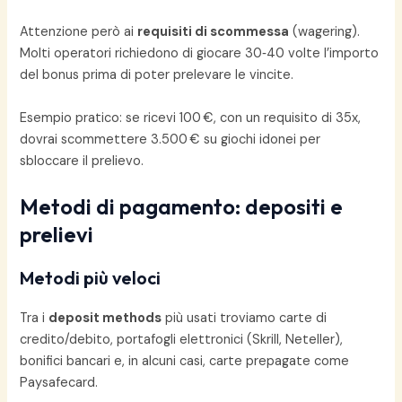
Attenzione però ai
requisiti di scommessa
(wagering).
Molti operatori richiedono di giocare 30‑40 volte l’importo
del bonus prima di poter prelevare le vincite.
Esempio pratico: se ricevi 100 €, con un requisito di 35x,
dovrai scommettere 3.500 € su giochi idonei per
sbloccare il prelievo.
Metodi di pagamento: depositi e
prelievi
Metodi più veloci
Tra i
deposit methods
più usati troviamo carte di
credito/debito, portafogli elettronici (Skrill, Neteller),
bonifici bancari e, in alcuni casi, carte prepagate come
Paysafecard.