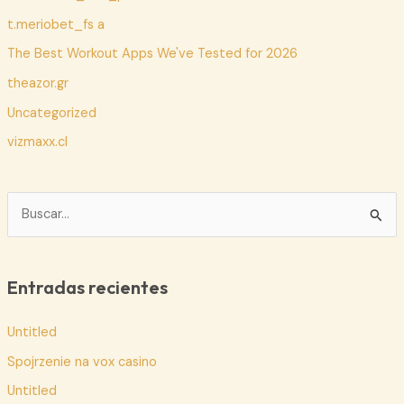
t.meriobet_fs a
The Best Workout Apps We've Tested for 2026
theazor.gr
Uncategorized
vizmaxx.cl
B
u
s
c
Entradas recientes
a
Untitled
r
p
Spojrzenie na vox casino
o
Untitled