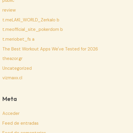
public
review
t.meLAKI_WORLD_Zerkalo b
t.meofficial_site_pokerdom b
t.meriobet_fs a
The Best Workout Apps We've Tested for 2026
theazor.gr
Uncategorized
vizmaxx.cl
Meta
Acceder
Feed de entradas