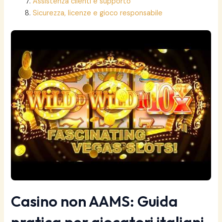
Assistenza clienti e supporto
Sicurezza, licenze e gioco responsabile
Casino non AAMS: Guida