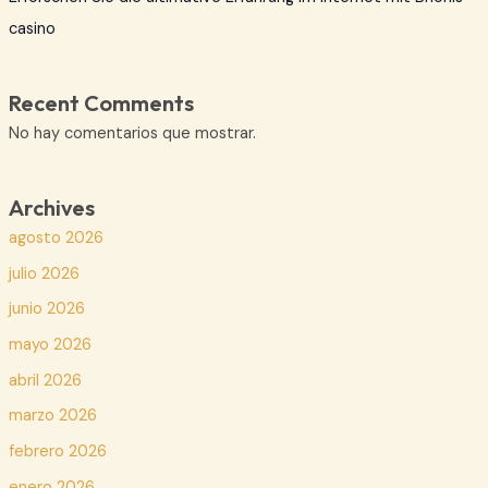
casino
Recent Comments
No hay comentarios que mostrar.
Archives
agosto 2026
julio 2026
junio 2026
mayo 2026
abril 2026
marzo 2026
febrero 2026
enero 2026