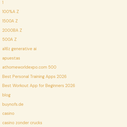
1
100%A Z
1500A Z
2000BA Z
500A Z
a16z generative ai
apuestas
athomeworldexpo.com 500
Best Personal Training Apps 2026
Best Workout App for Beginners 2026
blog
buynofs.de
casino
casino zonder crucks