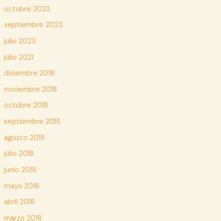
octubre 2023
septiembre 2023
julio 2023
julio 2021
diciembre 2018
noviembre 2018
octubre 2018
septiembre 2018
agosto 2018
julio 2018
junio 2018
mayo 2018
abril 2018
marzo 2018