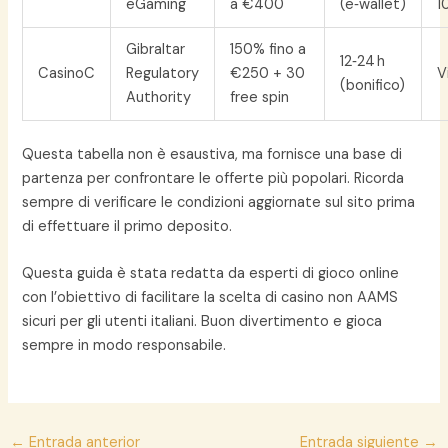
eGaming
a €400
(e‑wallet)
1
Gibraltar
150% fino a
12‑24 h
CasinoC
Regulatory
€250 + 30
V
(bonifico)
Authority
free spin
Questa tabella non è esaustiva, ma fornisce una base di
partenza per confrontare le offerte più popolari. Ricorda
sempre di verificare le condizioni aggiornate sul sito prima
di effettuare il primo deposito.
Questa guida è stata redatta da esperti di gioco online
con l’obiettivo di facilitare la scelta di casino non AAMS
sicuri per gli utenti italiani. Buon divertimento e gioca
sempre in modo responsabile.
Navegación
←
Entrada anterior
Entrada siguiente
→