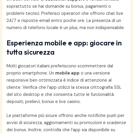
soprattutto se hai domande su bonus, pagamenti o
problemi tecnici. Preferisci operatori che offrono chat live
24/7 e risposte email entro poche ore. La presenza di un
numero di telefono locale è un plus, ma non indispensabile.
Esperienza mobile e app: giocare in
tutta sicurezza
Molti giocatori italiani preferiscono scommettere dal
proprio smartphone. Un
mobile app
o una versione
responsive ben ottimizzata è indice di attenzione al
cliente. Verifica che l’app utilizzi la stessa crittografia SSL
del sito desktop e che consenta tutte le funzionalità:
depositi, prelievi, bonus e live casino.
Le piattaforme più sicure offrono anche notifiche push per
avvisi di sicurezza, aggiornamenti su promozioni e scadenze
dei bonus. Inoltre, controlla che l’app sia disponibile su