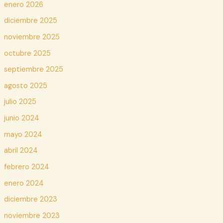
enero 2026
diciembre 2025
noviembre 2025
octubre 2025
septiembre 2025
agosto 2025
julio 2025
junio 2024
mayo 2024
abril 2024
febrero 2024
enero 2024
diciembre 2023
noviembre 2023