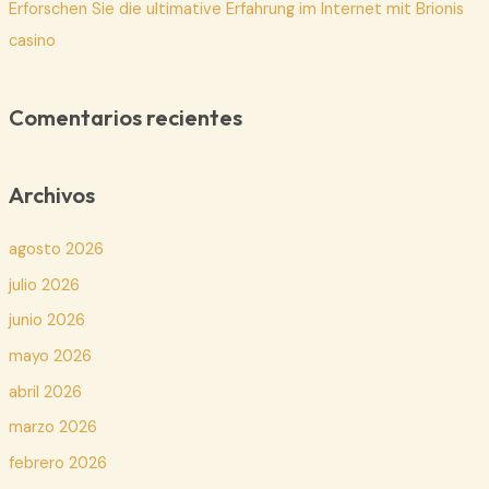
Erforschen Sie die ultimative Erfahrung im Internet mit Brionis
casino
Comentarios recientes
Archivos
agosto 2026
julio 2026
junio 2026
mayo 2026
abril 2026
marzo 2026
febrero 2026