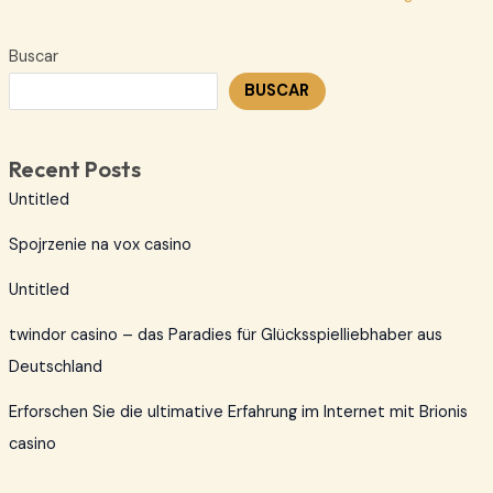
de
entradas
Buscar
BUSCAR
Recent Posts
Untitled
Spojrzenie na vox casino
Untitled
twindor casino – das Paradies für Glücksspielliebhaber aus
Deutschland
Erforschen Sie die ultimative Erfahrung im Internet mit Brionis
casino