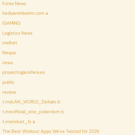
Forex News
hediyerehberim.com a
IGAMING
Logistics News
melbet
Neque
news
proyectogeosfera.es
public
review
t.meLAKI_WORLD_Zerkalo b
t.meofficial_site_pokerdom b
t.meriobet_fs a
The Best Workout Apps We've Tested for 2026