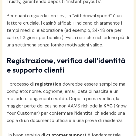
Trustly, garantendo depositi “instant payouts”.
Per quanto riguarda i prelievi, la “withdrawal speed” è un
fattore cruciale. I casinò affidabili indicano chiaramente i
tempi medi di elaborazione (ad esempio, 24‑48 ore per
carte, 1‑3 giorni per bonifici). Evita i siti che richiedono più di
una settimana senza fornire motivazioni valide.
Registrazione, verifica dell’identità
e supporto clienti
Il processo di
registration
dovrebbe essere semplice ma
completo: nome, cognome, email, data di nascita e un
metodo di pagamento valido. Dopo la prima verifica, la
maggior parte dei casino non AAMS richiede la
KYC
(Know
Your Customer) per confermare l’identità, chiedendo una
copia di un documento ufficiale e una prova di residenza.
Un buon servizio di
customer support
è fondamentale,