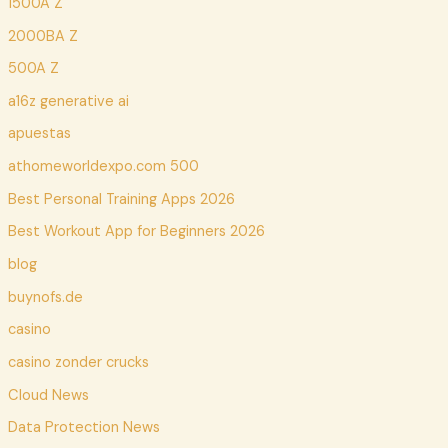
1500A Z
2000BA Z
500A Z
a16z generative ai
apuestas
athomeworldexpo.com 500
Best Personal Training Apps 2026
Best Workout App for Beginners 2026
blog
buynofs.de
casino
casino zonder crucks
Cloud News
Data Protection News