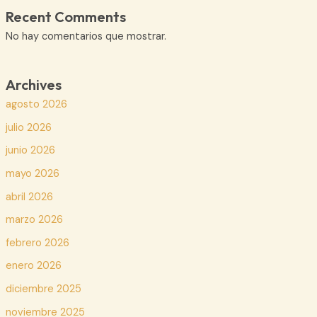
Recent Comments
No hay comentarios que mostrar.
Archives
agosto 2026
julio 2026
junio 2026
mayo 2026
abril 2026
marzo 2026
febrero 2026
enero 2026
diciembre 2025
noviembre 2025