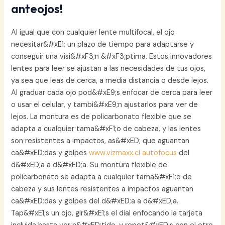
anteojos!
Al igual que con cualquier lente multifocal, el ojo
necesitar&#xE1; un plazo de tiempo para adaptarse y
conseguir una visi&#xF3;n &#xF3;ptima. Estos innovadores
lentes para leer se ajustan a las necesidades de tus ojos,
ya sea que leas de cerca, a media distancia o desde lejos.
Al graduar cada ojo pod&#xE9;s enfocar de cerca para leer
o usar el celular, y tambi&#xE9;n ajustarlos para ver de
lejos. La montura es de policarbonato flexible que se
adapta a cualquier tama&#xF1;o de cabeza, y las lentes
son resistentes a impactos, as&#xED; que aguantan
ca&#xED;das y golpes
www.vizmaxx.cl autofocus
del
d&#xED;a a d&#xED;a. Su montura flexible de
policarbonato se adapta a cualquier tama&#xF1;o de
cabeza y sus lentes resistentes a impactos aguantan
ca&#xED;das y golpes del d&#xED;a a d&#xED;a.
Tap&#xE1;s un ojo, gir&#xE1;s el dial enfocando la tarjeta