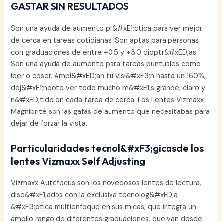
GASTAR SIN RESULTADOS
Son una ayuda de aumento pr&#xE1;ctica para ver mejor
de cerca en tareas cotidianas. Son aptas para personas
con graduaciones de entre +0.5 y +3.0 dioptr&#xED;as.
Son una ayuda de aumento para tareas puntuales como
leer o coser. Ampl&#xED;an tu visi&#xF3;n hasta un 160%,
dej&#xE1;ndote ver todo mucho m&#xE1;s grande, claro y
n&#xED;tido en cada tarea de cerca. Los Lentes Vizmaxx
Magnibrite son las gafas de aumento que necesitabas para
dejar de forzar la vista.
Particularidades tecnol&#xF3;gicasde los
lentes Vizmaxx Self Adjusting
Vizmaxx Autofocus son los novedosos lentes de lectura,
dise&#xF1;ados con la exclusiva tecnolog&#xED;a
&#xF3;ptica multienfoque en sus micas, que integra un
amplio rango de diferentes graduaciones, que van desde