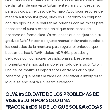
de disfrutar de una vista totalmente clara y un descanso
para tus ojos. En el caso de Vizmaxx Autofocus esto es de
manera autom&#xE1;tica, pues es tu cerebro en conjunto
con tus ojos los que realizan las pruebas con las micas para
encontrar el punto exacto en el que seas capaz de
observar de forma clara. Otros lentes que se ajustan a tu
graduaci&#xF3;n son de ajuste manual incluyendo ruedas a
los costados de la montura para regular el enfoque que
buscamos, haci&#xE9;ndolos m&#xE1;s pesados y
delicados con componentes adicionales. Desde ese
momento estamos utilizando el sentido de la visi&#xF3;n,
uno de los m&#xE1;s importantes entre los cinco que
tenemos y que realiza la tarea de identificar e interpretar
lo que se encuentra a nuestro alrededor.
OLV&#xCD;DATE DE LOS PROBLEMAS DE
VISI&#xD3;N POR SOLO UNA
FRACCI&#xD3;N DE LO QUE SOL&#xCD;AS