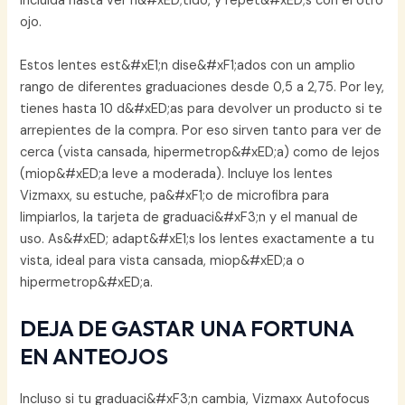
incluida hasta ver n&#xED;tido, y repet&#xED;s con el otro
ojo.
Estos lentes est&#xE1;n dise&#xF1;ados con un amplio
rango de diferentes graduaciones desde 0,5 a 2,75. Por ley,
tienes hasta 10 d&#xED;as para devolver un producto si te
arrepientes de la compra. Por eso sirven tanto para ver de
cerca (vista cansada, hipermetrop&#xED;a) como de lejos
(miop&#xED;a leve a moderada). Incluye los lentes
Vizmaxx, su estuche, pa&#xF1;o de microfibra para
limpiarlos, la tarjeta de graduaci&#xF3;n y el manual de
uso. As&#xED; adapt&#xE1;s los lentes exactamente a tu
vista, ideal para vista cansada, miop&#xED;a o
hipermetrop&#xED;a.
DEJA DE GASTAR UNA FORTUNA
EN ANTEOJOS
Incluso si tu graduaci&#xF3;n cambia, Vizmaxx Autofocus