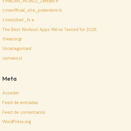
t.meLAKI_WORLD_Zerkalo b
t.meofficial_site_pokerdom b
t.meriobet_fs a
The Best Workout Apps We've Tested for 2026
theazor.gr
Uncategorized
vizmaxx.cl
Meta
Acceder
Feed de entradas
Feed de comentarios
WordPress.org