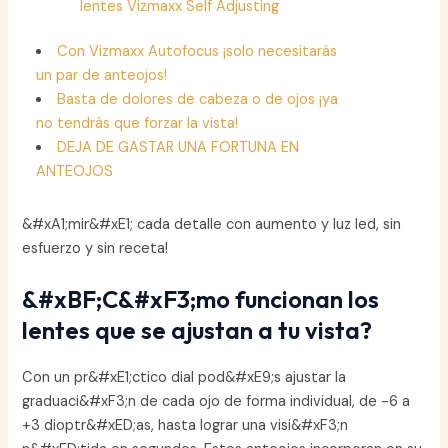
lentes Vizmaxx Self Adjusting
Con Vizmaxx Autofocus ¡solo necesitarás
un par de anteojos!
Basta de dolores de cabeza o de ojos ¡ya
no tendrás que forzar la vista!
DEJA DE GASTAR UNA FORTUNA EN
ANTEOJOS
&#xA1;mir&#xE1; cada detalle con aumento y luz led, sin
esfuerzo y sin receta!
&#xBF;C&#xF3;mo funcionan los
lentes que se ajustan a tu vista?
Con un pr&#xE1;ctico dial pod&#xE9;s ajustar la
graduaci&#xF3;n de cada ojo de forma individual, de -6 a
+3 dioptr&#xED;as, hasta lograr una visi&#xF3;n