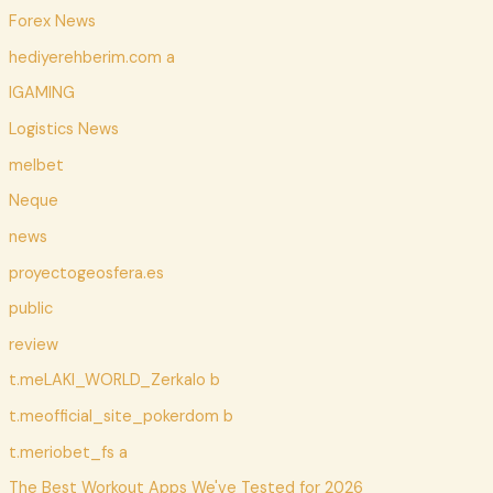
Forex News
hediyerehberim.com a
IGAMING
Logistics News
melbet
Neque
news
proyectogeosfera.es
public
review
t.meLAKI_WORLD_Zerkalo b
t.meofficial_site_pokerdom b
t.meriobet_fs a
The Best Workout Apps We've Tested for 2026