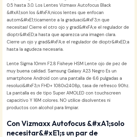
0.5 hasta 3.0. Los Lentes Vizmaxx Autofocus Black
&#xA1;son los &#xFA;nicos lentes que enfocan
autom&#xE1;ticamente a la graduaci&#xF3;n que
necesitas! Cierre el otro ojo y grad&#xFA;e el regulador de
dioptr&#xED;a hasta que aparezca una imagen clara.
Cierre un ojo y grad&#xFA;e el regulador de dioptr&#xED;a
hasta la agudeza necesaria.
Lente Sigma 10mm F2.8 Fisheye HSM Lente ojo de pez de
muy buena calidad. Samsung Galaxy A23 Negro Es un
smartphone Android con una pantalla de 6.6 pulgadas a
resoluci&#xF3;n FHD+ 1080x2408p, tasa de refresco 90hz.
La pantalla es de tipo Super AMOLED con touchscreen
capacitivo Y 16M colores. NO utilice disolventes ni
productos con alcohol para limpiar.
Con Vizmaxx Autofocus &#xA1;solo
necesitar&#xE1;s un par de