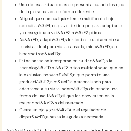
Uno de esas situaciones se presenta cuando los ojos
de la persona ven de forma diferente.
Al igual que con cualquier lente multifocal, el ojo
necesitar&#xE1; un plazo de tiempo para adaptarse
y conseguir una visi&#xF3;n &#xF3;ptima.
As&#xED; adapt&#xE1;s los lentes exactamente a
tu vista, ideal para vista cansada, miop&#xED;a o
hipermetrop&#xED;a.
Estos anteojos incorporan en su dise&#xF1;o la
tecnolog&#xED;a &#xF3;ptica multienfoque, que es
la exclusiva innovaci&#xF3;n que permite una
graduaci&#xF3;n m&#xE1;s personalizada para
adaptarse a tu vista, adem&#xE1;s de brindar una
forma de uso f&#xE1;cil que los convierten en la
mejor opci&#xF3;n del mercado.
Cierre un ojo y grad&#xFA;e el regulador de
dioptr&#xED;a hasta la agudeza necesaria.
As&#xED; podr&#xE1;s comenzar a gozar de los beneficios