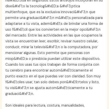
n&#xED;tida en segundos. Estos anteojos incorporan en su
dise&#xF1;o la tecnolog&#xED;a &#xF3;ptica
multienfoque, que es la exclusiva innovaci&#xF3;n que
permite una graduaci&#xF3;n m&#xE1;s personalizada para
adaptarse a tu vista, adem&#xE1;s de brindar una forma de
uso f&#xE1;cil que los convierten en la mejor opci&#xF3;n
del mercado. Entre las actividades en las que ocupamos la
vista se encuentran leer, escribir, revisar nuestro celular,
conducir, mirar la televisi&#xF3;n o la computadora, por
mencionar algunas. Esto permite que personas con
miop&#xED;a o presbicia puedan utilizar este dispositivo.
Cuando los usas tus ojos trabajan de forma conjunta con
tu cerebro para encontrar autom&#xE1;ticamente el
punto exacto en el que puedas ver con claridad. Son muy
f&#xE1;ciles usar, tan solo debes pon&#xE9;rtelos y listo,
tu visi&#xF3;n se ajusta autom&#xE1;ticamente a tu
graduaci&#xF3;n.
Son ideales para lectura, costura, manualidades,