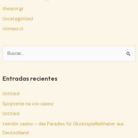
theazor.gr
Uncategorized
vizmaxx.cl
B
u
s
c
Entradas recientes
a
Untitled
r
p
Spojrzenie na vox casino
o
Untitled
r
twindor casino – das Paradies für Glücksspielliebhaber aus
:
Deutschland