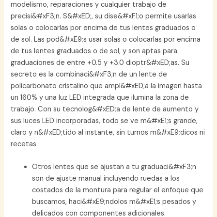
modelismo, reparaciones y cualquier trabajo de
precisi&#xF3;n. S&#xED;, su dise&#xF1;o permite usarlas
solas o colocarlas por encima de tus lentes graduados o
de sol. Las pod&#xE9;s usar solas o colocarlas por encima
de tus lentes graduados o de sol, y son aptas para
graduaciones de entre +0.5 y +3.0 dioptr&#xED;as. Su
secreto es la combinaci&#xF3;n de un lente de
policarbonato cristalino que ampl&#xED;a la imagen hasta
un 160% y una luz LED integrada que ilumina la zona de
trabajo. Con su tecnolog&#xED;a de lente de aumento y
sus luces LED incorporadas, todo se ve m&#xE1;s grande,
claro y n&#xED;tido al instante, sin turnos m&#xE9;dicos ni
recetas.
Otros lentes que se ajustan a tu graduaci&#xF3;n
son de ajuste manual incluyendo ruedas a los
costados de la montura para regular el enfoque que
buscamos, haci&#xE9;ndolos m&#xE1;s pesados y
delicados con componentes adicionales.