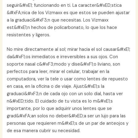
seguir&#xE1; funcionando en ti. La caracter&#xED;stica
&#xFA;nica de los Vizmaxx es que estos se pueden ajustar
a la graduaci&#xF3;n que necesitas. Los Vizmaxx
est&#xE1;n hechos de policarbonato, lo que los hace
resistentes y ligeros.
No mire directamente al sol; mirar hacia el sol causar&#xE1;
da&#xF1;os inmediatos e irreversibles a sus ojos. Con
soporte nasal c&#xF3;modo y dise&#xF1;o liviano, son
perfectos para leer, mirar el celular, trabajar en la
computadora, ver la tele o usar como lentes de repuesto
en casa, en la oficina o de viaje. Ajust&#xE1;s la
graduaci&#xF3;n de cada ojo con un solo dial, hasta ver
n&#xED;tido. El cuidado de tu vista es lo m&#xE1;s
importante, por lo que adquirir unos lentes que se
grad&#xFA;an solos no deber&#xED;a ser un lujo para las
personas que requieren m&#xE1;s de un par de anteojos y
de esa manera cubrir su necesidad.