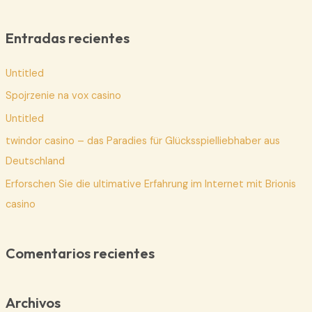
s
c
Entradas recientes
a
Untitled
r
p
Spojrzenie na vox casino
o
Untitled
r
twindor casino – das Paradies für Glücksspielliebhaber aus
:
Deutschland
Erforschen Sie die ultimative Erfahrung im Internet mit Brionis
casino
Comentarios recientes
Archivos