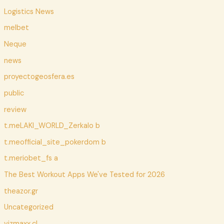
Logistics News
melbet
Neque
news
proyectogeosfera.es
public
review
t.meLAKI_WORLD_Zerkalo b
t.meofficial_site_pokerdom b
t.meriobet_fs a
The Best Workout Apps We've Tested for 2026
theazor.gr
Uncategorized
vizmaxx.cl