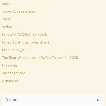
news
proyectogeosfera.es
public
review
t.meLAKI_WORLD_Zerkalo b
t.meofficial_site_pokerdom b
t.meriobet_fs a
The Best Workout Apps We've Tested for 2026
theazor.gr
Uncategorized
vizmaxx.cl
B
u