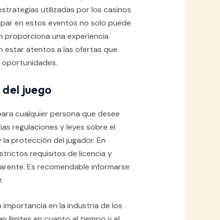
strategias utilizadas por los casinos
cipar en estos eventos no solo puede
én proporciona una experiencia
 estar atentos a las ofertas que
s oportunidades.
 del juego
 para cualquier persona que desee
ias regulaciones y leyes sobre el
y la protección del jugador. En
trictos requisitos de licencia y
parente. Es recomendable informarse
.
importancia en la industria de los
n límites en cuanto al tiempo y el