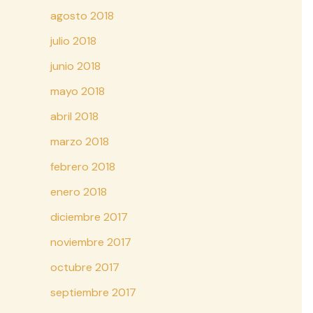
agosto 2018
julio 2018
junio 2018
mayo 2018
abril 2018
marzo 2018
febrero 2018
enero 2018
diciembre 2017
noviembre 2017
octubre 2017
septiembre 2017