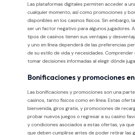
Las plataformas digitales permiten acceder a un
cualquier momento, así como promociones y bon
disponibles en los casinos físicos. Sin embargo, l
ser un factor negativo para algunos jugadores. A
tipos de casinos tienen sus ventajas y desventaja
y uno en línea dependerá de las preferencias pe
de su estilo de vida y necesidades. Comprender e
tomar decisiones informadas al elegir dónde juga
Bonificaciones y promociones en 
Las bonificaciones y promociones son una parte 
casinos, tanto físicos como en línea. Estas ofert
bienvenida, giros gratis, y promociones de recarg
probar nuevos juegos o regresar a su casino favo
y condiciones asociados a estas ofertas, ya que
que deben cumplirse antes de poder retirar las