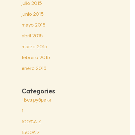
julio 2015
junio 2015
mayo 2015
abril 2015
marzo 2015
febrero 2015
enero 2015
Categories
! Без рубрики
1
100%A Z
1500A Z