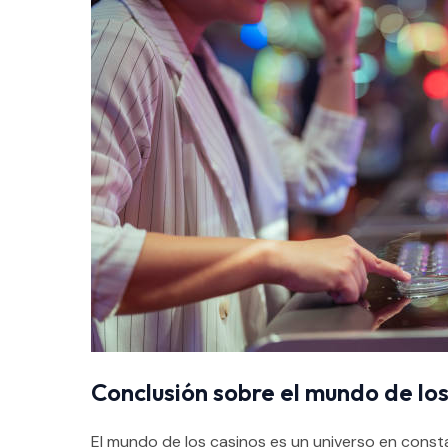
Conclusión sobre el mundo de los
El mundo de los casinos es un universo en const