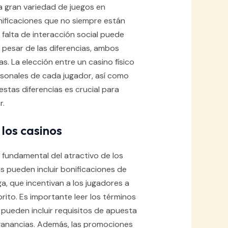
a gran variedad de juegos en
ificaciones que no siempre están
a falta de interacción social puede
 pesar de las diferencias, ambos
s. La elección entre un casino físico
rsonales de cada jugador, así como
stas diferencias es crucial para
r.
los casinos
fundamental del atractivo de los
as pueden incluir bonificaciones de
a, que incentivan a los jugadores a
rito. Es importante leer los términos
 pueden incluir requisitos de apuesta
 ganancias. Además, las promociones