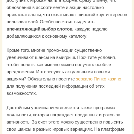
доступных игрокам на платформе. Сразу отмечу, что
обновления в ассортименте и акции настолько
привлекательны, что охватывают широкий круг интересов
пользователей. Особенно стоит выделить
впечатляющий выбор слотов
, каждую неделю
добавляющихся к основному каталогу.
Кроме того, многие промо-акции существенно
увеличивают шансы на выигрыш. Прочтите условия,
чтобы понять, как именно можно получить особые
предложения. Интересуюсь актуальными новыми
акциями? Обязательно посетите
зеркало Пинко казино
для получения последней информации об этих
возможностях.
Достойным упоминанием является также программа
лояльности, которая награждает преданных игроков за
активность. За счет этого можно существенно повысить
свои шансы в разных игровых вариациях. На платформе