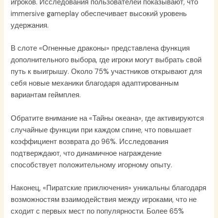
игроков. Исследования пользователей показывают, что
immersive gameplay обеспечивает высокий уровень
удержания.
В слоте «Огненные драконы» представлена функция
дополнительного выбора, где игроки могут выбрать свой
путь к выигрышу. Около 75% участников открывают для
себя новые механики благодаря адаптированным
вариантам геймплея.
Обратите внимание на «Тайны океана», где активируются
случайные функции при каждом спине, что повышает
коэффициент возврата до 96%. Исследования
подтверждают, что динамичное награждение
способствует положительному игорному опыту.
Наконец, «Пиратские приключения» уникальны благодаря
возможностям взаимодействия между игроками, что не
сходит с первых мест по популярности. Более 65%