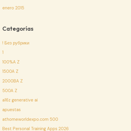
enero 2015
Categorías
! Без рубрики
1
100%A Z
1500A Z
2000BA Z
500A Z
a16z generative ai
apuestas
athomeworldexpo.com 500
Best Personal Training Apps 2026