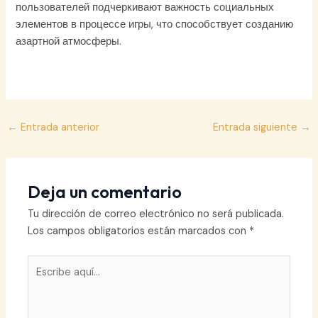
пользователей подчеркивают важность социальных
элементов в процессе игры, что способствует созданию
азартной атмосферы.
Navegación
←
Entrada anterior
Entrada siguiente
→
de
entradas
Deja un comentario
Tu dirección de correo electrónico no será publicada.
Los campos obligatorios están marcados con
*
Escribe
aquí...