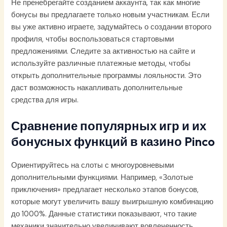
Не пренебрегайте созданием аккаунта, так как многие
бонусы вы предлагаете только новым участникам. Если
вы уже активно играете, задумайтесь о создании второго
профиля, чтобы воспользоваться стартовыми
предложениями. Следите за активностью на сайте и
используйте различные платежные методы, чтобы
открыть дополнительные программы лояльности. Это
даст возможность накапливать дополнительные
средства для игры.
Сравнение популярных игр и их
бонусных функций в казино Pinco
Ориентируйтесь на слоты с многоуровневыми
дополнительными функциями. Например, «Золотые
приключения» предлагает несколько этапов бонусов,
которые могут увеличить вашу выигрышную комбинацию
до 1000%. Данные статистики показывают, что такие
механики значительно увеличивают вовлеченность