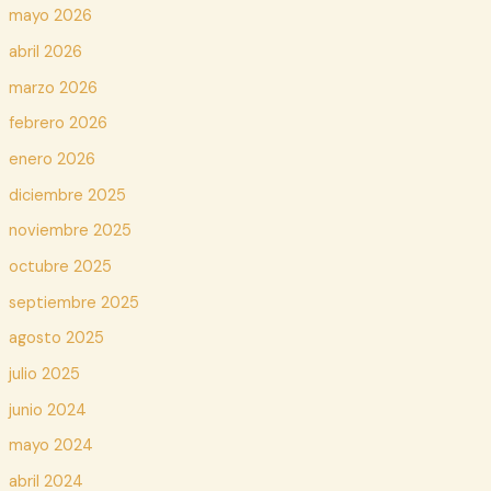
mayo 2026
abril 2026
marzo 2026
febrero 2026
enero 2026
diciembre 2025
noviembre 2025
octubre 2025
septiembre 2025
agosto 2025
julio 2025
junio 2024
mayo 2024
abril 2024