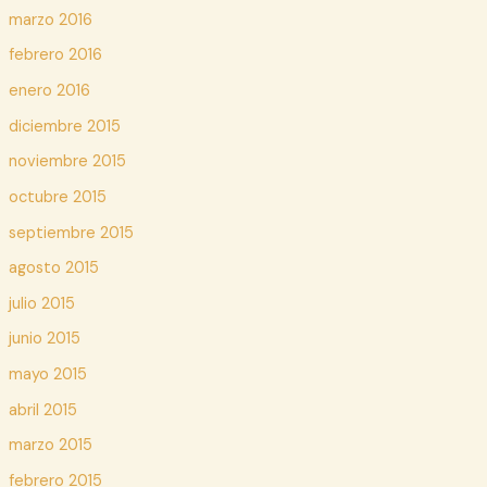
marzo 2016
febrero 2016
enero 2016
diciembre 2015
noviembre 2015
octubre 2015
septiembre 2015
agosto 2015
julio 2015
junio 2015
mayo 2015
abril 2015
marzo 2015
febrero 2015