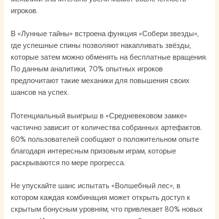
игроков.
В «Лунные тайны» встроена функция «Собери звезды»,
где успешные спины позволяют накапливать звёзды,
которые затем можно обменять на бесплатные вращения.
По данным аналитики, 70% опытных игроков
предпочитают такие механики для повышения своих
шансов на успех.
Потенциальный выигрыш в «Средневековом замке»
частично зависит от количества собранных артефактов.
60% пользователей сообщают о положительном опыте
благодаря интересным призовым играм, которые
раскрываются по мере прогресса.
Не упускайте шанс испытать «Волшебный лес», в
котором каждая комбинация может открыть доступ к
скрытым бонусным уровням, что привлекает 80% новых