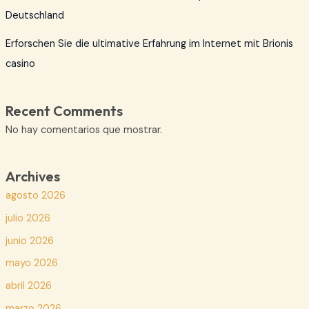
Deutschland
Erforschen Sie die ultimative Erfahrung im Internet mit Brionis
casino
Recent Comments
No hay comentarios que mostrar.
Archives
agosto 2026
julio 2026
junio 2026
mayo 2026
abril 2026
marzo 2026