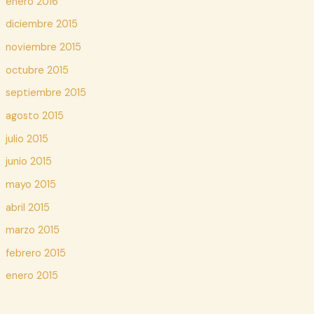
enero 2016
diciembre 2015
noviembre 2015
octubre 2015
septiembre 2015
agosto 2015
julio 2015
junio 2015
mayo 2015
abril 2015
marzo 2015
febrero 2015
enero 2015