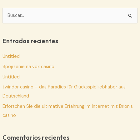
B
u
s
c
Entradas recientes
a
Untitled
r
p
Spojrzenie na vox casino
o
Untitled
r
twindor casino – das Paradies für Glücksspielliebhaber aus
:
Deutschland
Erforschen Sie die ultimative Erfahrung im Internet mit Brionis
casino
Comentarios recientes