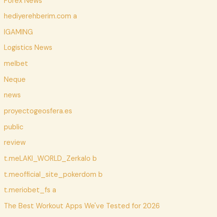
Forex News
hediyerehberim.com a
IGAMING
Logistics News
melbet
Neque
news
proyectogeosfera.es
public
review
t.meLAKI_WORLD_Zerkalo b
t.meofficial_site_pokerdom b
t.meriobet_fs a
The Best Workout Apps We've Tested for 2026