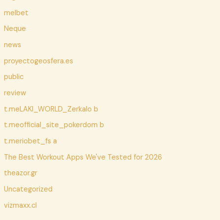
melbet
Neque
news
proyectogeosfera.es
public
review
t.meLAKI_WORLD_Zerkalo b
t.meofficial_site_pokerdom b
t.meriobet_fs a
The Best Workout Apps We've Tested for 2026
theazor.gr
Uncategorized
vizmaxx.cl